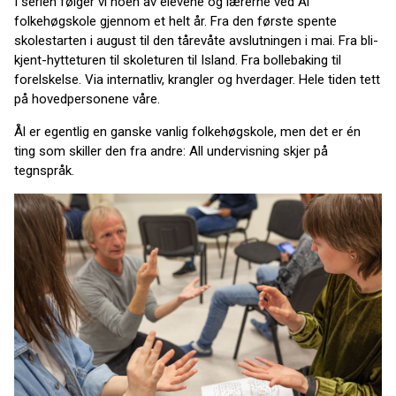
I serien følger vi noen av elevene og lærerne ved Ål
folkehøgskole gjennom et helt år. Fra den første spente
skolestarten i august til den tårevåte avslutningen i mai. Fra bli-
kjent-hytteturen til skoleturen til Island. Fra bollebaking til
forelskelse. Via internatliv, krangler og hverdager. Hele tiden tett
på hovedpersonene våre.
Ål er egentlig en ganske vanlig folkehøgskole, men det er én
ting som skiller den fra andre: All undervisning skjer på
tegnspråk.