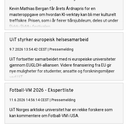
Kevin Mathias Bergan får årets Árdnapris for en
masteroppgave om hvordan KI-verktøy kan bli mer kulturelt
treffsikre. Prisen, som i år feirer tiårsjubileum, deles ut under
Riddu Riđđu-festivalen.
UiT styrker europeisk helsesamarbeid
9.7.2026 13:54:42 CEST
|
Pressemelding
UiT fortsetter samarbeidet med ni europeiske universiteter
gjennom EUGLOH-alliansen. Videre finansiering fra EU gir
nye muligheter for studenter, ansatte og forskningsmiljøer
ved UiT.
Fotball-VM 2026 - Ekspertliste
11.6.2026 14:56:14 CEST
|
Pressemelding
UiT Norges arktiske universitet har en rekke forskere som
kan kommentere om Fotball-VM i USA.