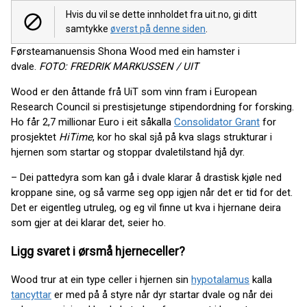
Hvis du vil se dette innholdet fra uit.no, gi ditt
samtykke
øverst på denne siden
.
Førsteamanuensis Shona Wood med ein hamster i
dvale.
FOTO: FREDRIK MARKUSSEN / UIT
Wood er den åttande frå UiT som vinn fram i European
Research Council si prestisjetunge stipendordning for forsking.
Ho får 2,7 millionar Euro i eit såkalla
Consolidator Grant
for
prosjektet
HiTime
, kor ho skal sjå på kva slags strukturar i
hjernen som startar og stoppar dvaletilstand hjå dyr.
– Dei pattedyra som kan gå i dvale klarar å drastisk kjøle ned
kroppane sine, og så varme seg opp igjen når det er tid for det.
Det er eigentleg utruleg, og eg vil finne ut kva i hjernane deira
som gjer at dei klarar det, seier ho.
Ligg svaret i ørsmå hjerneceller?
Wood trur at ein type celler i hjernen sin
hypotalamus
kalla
tancyttar
er med på å styre når dyr startar dvale og når dei