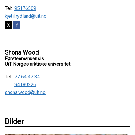
Tel:
95176509
kjetil.rydland@uit.no
Shona Wood
Førsteamanuensis
UiT Norges arktiske universitet
Tel:
77 64 47 84
94180226
shona.wood@uit.no
Bilder