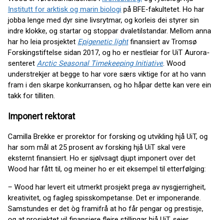
Institutt for arktisk og marin biologi
på BFE-fakultetet. Ho har
jobba lenge med dyr sine livsrytmar, og korleis dei styrer sin
indre klokke, og startar og stoppar dvaletilstandar. Mellom anna
har ho leia prosjektet
Epigenetic light
finansiert av Tromsø
Forskingstiftelse sidan 2017, og ho er nestleiar for UiT Aurora-
senteret
Arctic Seasonal Timekeeping Initiative
. Wood
understrekjer at begge to har vore særs viktige for at ho vann
fram i den skarpe konkurransen, og ho håpar dette kan vere ein
takk for tilliten.
Imponert rektorat
Camilla Brekke er prorektor for forsking og utvikling hjå UiT, og
har som mål at 25 prosent av forsking hjå UiT skal vere
eksternt finansiert. Ho er sjølvsagt djupt imponert over det
Wood har fått til, og meiner ho er eit eksempel til etterfølging:
– Wood har levert eit utmerkt prosjekt prega av nysgjerrigheit,
kreativitet, og fagleg spisskompetanse. Det er imponerande.
Samstundes er det òg framifrå at ho får pengar og prestisje,
og at prosjektet vil finansiere fleire stillingar hjå UiT, seier