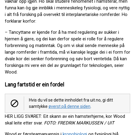
vaknar opp igjen. Ho skal studere fenomenet i hamsterar, men
funna kan òg gje innblikk i menneskeleg fysiologi, og vere nyttig
i alt frå forsking på overvekt til interplanetariske romferder. Ho
forklarar korfor:
– Tancyttane er kjende for å ha med regulering av sukker i
hjernen å gjere, og dei kan derfor spele ei rolle for å regulere
forbrenning og matinntak. Og om vi skal sende menneske på
lange romferder i framtida, må vi kanskje leggje dei i ei form for
dvale kor dei senker forbrenning og søv bort ventetida. Då kan
forskinga mi vere ein del av grunnlaget for teknologien, seier
Wood.
Lang fartstid er ein fordel
Hvis du vil se dette innholdet fra uit.no, gi ditt
samtykke
øverst på denne siden
.
HER LIGG SVARET: Eit skann av ein hamsterhjerne, kor Wood
skal leite etter svar.
FOTO: FREDRIK MARKUSSEN / UIT
Wood er førsteamanuensis i
kronobiologi
og fysiologi hjå