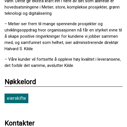
vann. Dette gir ekstra kraft inn i flere av det som allerede er
hovedsatsningene i Metier; store, komplekse prosjekter, grønn
teknologi og digitalisering.
– Metier ser frem til mange spennende prosjekter og
utviklingsoppdrag hvor organisasjonen nå får en styrket evne til
å skape positive ringvirkninger for kundene vi jobber sammen
med, og samfunnet som helhet, sier administrerende direktør
Halvard S. Kilde.
– Våre kunder vil fortsette å oppleve høy kvalitet i leveransene,
det forblir det samme, avslutter Kilde.
Nøkkelord
eierskifte
Kontakter