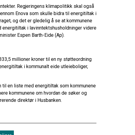
tekter. Regjeringens klimapolitikk skal også
jennom Enova som skulle bidra til energitiltak i
raget, og det er gledelig å se at kommunene
 energitiltak i lavinntektshusholdninger videre
øminister Espen Barth-Eide (Ap).
33,5 millioner kroner til en ny støtteordning
energitiltak i kommunalt eide utleieboliger,
til en liste med energitiltak som kommunene
nformere kommunene om hvordan de søker og
trerende direktør i Husbanken.