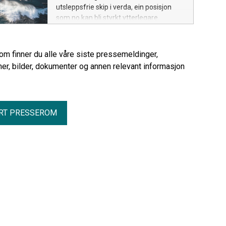
utsleppsfrie skip i verda, ein posisjon
som no kan bli styrkt ytterlegare.
rom finner du alle våre siste pressemeldinger,
er, bilder, dokumenter og annen relevant informasjon
RT PRESSEROM