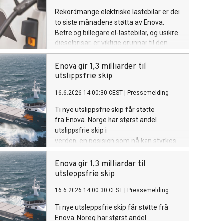
Rekordmange elektriske lastebilar er dei
to siste månadene støtta av Enova.
Betre og billegare el-lastebilar, og usikre
dieselprisar, er viktige grunnar til den
store interessa.
Enova gir 1,3 milliarder til
utslippsfrie skip
16.6.2026 14:00:30 CEST
|
Pressemelding
Ti nye utslippsfrie skip får støtte
fra Enova. Norge har størst andel
utslippsfrie skip i
verden, en posisjon som nå kan styrkes
ytterligere.
Enova gir 1,3 milliardar til
utsleppsfrie skip
16.6.2026 14:00:30 CEST
|
Pressemelding
Ti nye utsleppsfrie skip får støtte frå
Enova. Noreg har størst andel