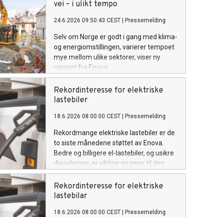
vei – i ulikt tempo
24.6.2026 09:50:43 CEST
|
Pressemelding
Selv om Norge er godt i gang med klima-
og energiomstillingen, varierer tempoet
mye mellom ulike sektorer, viser ny
rapport fra Enova.
Rekordinteresse for elektriske
lastebiler
18.6.2026 08:00:00 CEST
|
Pressemelding
Rekordmange elektriske lastebiler er de
to siste månedene støttet av Enova.
Bedre og billigere el-lastebiler, og usikre
dieselpriser, er viktige grunner til den
store interessen.
Rekordinteresse for elektriske
lastebilar
18.6.2026 08:00:00 CEST
|
Pressemelding