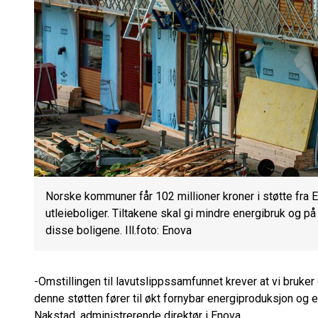
Norske kommuner får 102 millioner kroner i støtte fra En
utleieboliger. Tiltakene skal gi mindre energibruk og på
disse boligene. Ill.foto: Enova
-Omstillingen til lavutslippssamfunnet krever at vi bruker 
denne støtten fører til økt fornybar energiproduksjon og e
Nakstad, administrerende direktør i Enova.