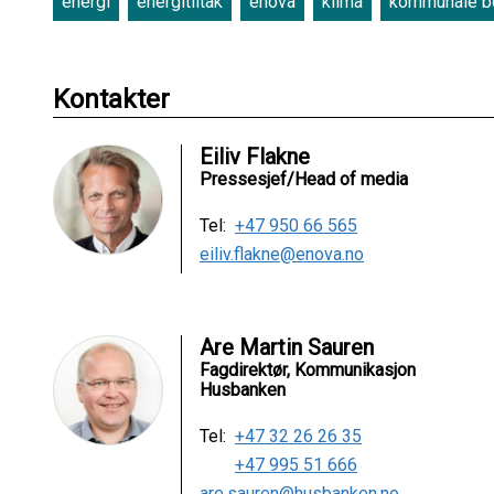
energi
energitiltak
enova
klima
kommunale bo
Kontakter
Eiliv Flakne
Pressesjef/Head of media
Tel:
+47 950 66 565
eiliv.flakne@enova.no
Are Martin Sauren
Fagdirektør, Kommunikasjon
Husbanken
Tel:
+47 32 26 26 35
+47 995 51 666
are.sauren@husbanken.no