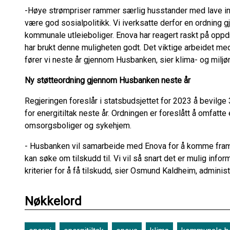
-Høye strømpriser rammer særlig husstander med lave inn
være god sosialpolitikk. Vi iverksatte derfor en ordning g
kommunale utleieboliger. Enova har reagert raskt på oppd
har brukt denne muligheten godt. Det viktige arbeidet med
fører vi neste år gjennom Husbanken, sier klima- og milj
Ny støtteordning gjennom Husbanken neste år
Regjeringen foreslår i statsbudsjettet for 2023 å bevilge 3
for energitiltak neste år. Ordningen er foreslått å omfatte 
omsorgsboliger og sykehjem.
- Husbanken vil samarbeide med Enova for å komme fram 
kan søke om tilskudd til. Vi vil så snart det er mulig i
kriterier for å få tilskudd, sier Osmund Kaldheim, adminis
Nøkkelord