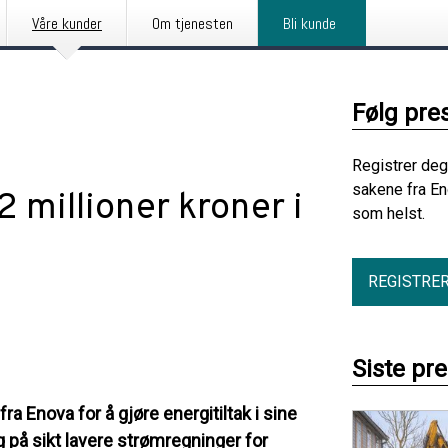
Våre kunder
Om tjenesten
Bli kunde
Følg pre
Registrer deg
sakene fra En
 millioner kroner i
som helst.
REGISTRE
Siste pr
a Enova for å gjøre energitiltak i sine
g på sikt lavere strømregninger for