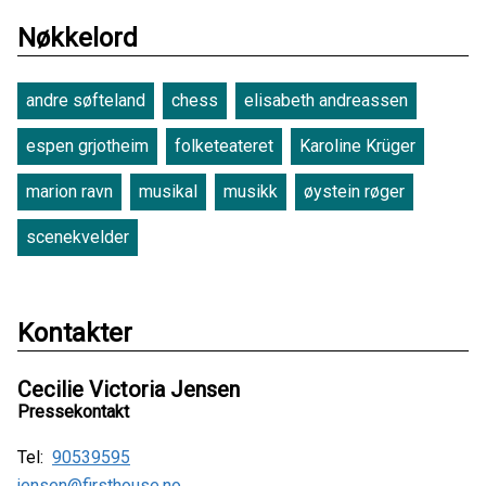
Nøkkelord
andre søfteland
chess
elisabeth andreassen
espen grjotheim
folketeateret
Karoline Krüger
marion ravn
musikal
musikk
øystein røger
scenekvelder
Kontakter
Cecilie Victoria Jensen
Pressekontakt
Tel:
90539595
jensen@firsthouse.no