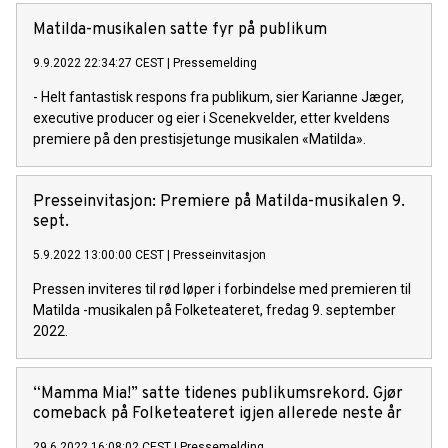
forteller historien om umulig kjærlighet mellom Chris og Kim,
en amerikansk soldat og en ung vietnamesisk kvinne.
Matilda-musikalen satte fyr på publikum
9.9.2022 22:34:27 CEST
|
Pressemelding
- Helt fantastisk respons fra publikum, sier Karianne Jæger,
executive producer og eier i Scenekvelder, etter kveldens
premiere på den prestisjetunge musikalen «Matilda».
Presseinvitasjon: Premiere på Matilda-musikalen 9.
sept.
5.9.2022 13:00:00 CEST
|
Presseinvitasjon
Pressen inviteres til rød løper i forbindelse med premieren til
Matilda -musikalen på Folketeateret, fredag 9. september
2022.
“Mamma Mia!” satte tidenes publikumsrekord. Gjør
comeback på Folketeateret igjen allerede neste år
29.6.2022 16:08:02 CEST
|
Pressemelding