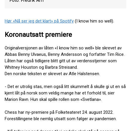
Foto: Fredrik Arff
Hør «Nå ser jeg det klart» på Spotify
(I know him so well).
Koronautsatt premiere
Originalversjonen av låten «I know him so well» ble skrevet av
Abbas Benny Ulvaeus, Benny Andersson og forfatter Tim Rice.
Låten har også tidligere blitt gitt ut av verdensstjerner som
Whitney Houston og Barbra Streisand.
Den norske teksten er skrevet av Atle Halstensen.
- Det er utrolig stas, men også litt skummelt å skulle gi ut en så
kjent låt på norsk som veldig mange har et forhold til, sier
Marion Ravn. Hun skal spille rollen som «Svetlana».
Chess har ny-premiere på Folketeateret 24. august 2022.
Forestillingene ble nemlig utsatt som følger av pandemien.