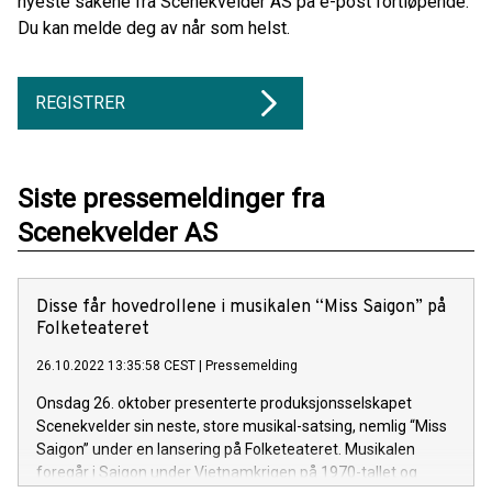
nyeste sakene fra Scenekvelder AS på e-post fortløpende.
Du kan melde deg av når som helst.
REGISTRER
Siste pressemeldinger fra
Scenekvelder AS
Disse får hovedrollene i musikalen “Miss Saigon” på
Folketeateret
26.10.2022 13:35:58 CEST
|
Pressemelding
Onsdag 26. oktober presenterte produksjonsselskapet
Scenekvelder sin neste, store musikal-satsing, nemlig “Miss
Saigon” under en lansering på Folketeateret. Musikalen
foregår i Saigon under Vietnamkrigen på 1970-tallet og