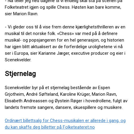
- Nå teller jeg ned dagene til vi endelig skal stå på scenen på
Folketeatret igjen og spille Chess. Høsten kan bare komme,
sier Marion Ravn.
- Vi gleder oss til å vise frem denne kjærlighetsthrilleren av en
musikal til det norske folk. «Chess» var med på å definere
musikal- og popsjangeren for en hel generasjon, og historien
har igjen blitt aktualisert av de forferdelige urolighetene vi nå
ser i Europa, sier Karianne Jæger, executive producer og eier i
Scenekvelder.
Stjernelag
Scenekvelder byr på et stjernelag bestående av Espen
Grjotheim, André Søfteland, Karoline Krüger, Marion Ravn,
Elisabeth Andreassen og Øystein Røger i hovedrollene, fulgt av
landets fremste sangere, dansere, skuespillere og musikere.
Ordinært billettsalg for Chess-musikalen er allerede i gang, og
du kan skaffe deg billetter på Folketeateret.no