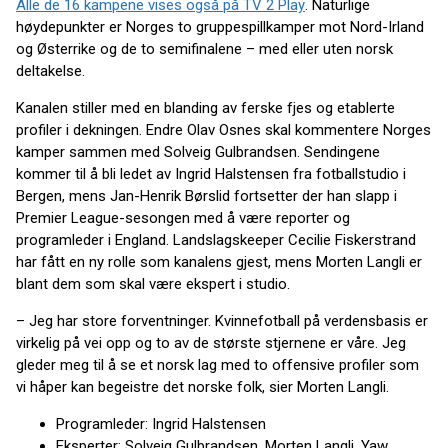
Alle de 16 kampene vises også på TV 2 Play
. Naturlige
høydepunkter er Norges to gruppespillkamper mot Nord-Irland
og Østerrike og de to semifinalene – med eller uten norsk
deltakelse.
Kanalen stiller med en blanding av ferske fjes og etablerte
profiler i dekningen. Endre Olav Osnes skal kommentere Norges
kamper sammen med Solveig Gulbrandsen. Sendingene
kommer til å bli ledet av Ingrid Halstensen fra fotballstudio i
Bergen, mens Jan-Henrik Børslid fortsetter der han slapp i
Premier League-sesongen med å være reporter og
programleder i England. Landslagskeeper Cecilie Fiskerstrand
har fått en ny rolle som kanalens gjest, mens Morten Langli er
blant dem som skal være ekspert i studio.
– Jeg har store forventninger. Kvinnefotball på verdensbasis er
virkelig på vei opp og to av de største stjernene er våre. Jeg
gleder meg til å se et norsk lag med to offensive profiler som
vi håper kan begeistre det norske folk, sier Morten Langli.
Programleder: Ingrid Halstensen
Eksperter: Solveig Gulbrandsen, Morten Langli, Yaw