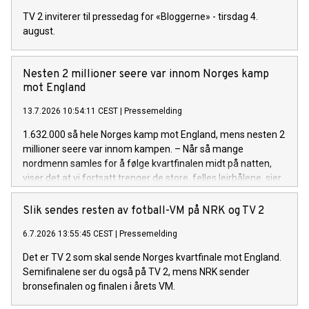
TV 2 inviterer til pressedag for «Bloggerne» - tirsdag 4.
august.
Nesten 2 millioner seere var innom Norges kamp
mot England
13.7.2026 10:54:11 CEST
|
Pressemelding
1.632.000 så hele Norges kamp mot England, mens nesten 2
millioner seere var innom kampen. – Når så mange
nordmenn samles for å følge kvartfinalen midt på natten,
viser det at vi fortsatt trenger de store, felles leirbålene, sier
TV 2-sjef Olav T. Sandnes.
Slik sendes resten av fotball-VM på NRK og TV 2
6.7.2026 13:55:45 CEST
|
Pressemelding
Det er TV 2 som skal sende Norges kvartfinale mot England.
Semifinalene ser du også på TV 2, mens NRK sender
bronsefinalen og finalen i årets VM.