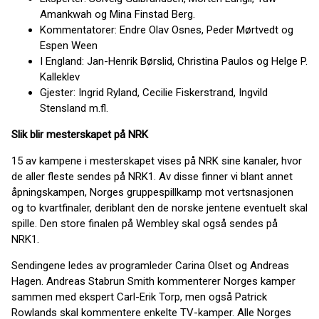
Amankwah og Mina Finstad Berg.
Kommentatorer: Endre Olav Osnes, Peder Mørtvedt og
Espen Ween
I England: Jan-Henrik Børslid, Christina Paulos og Helge P.
Kalleklev
Gjester: Ingrid Ryland, Cecilie Fiskerstrand, Ingvild
Stensland m.fl.
Slik blir mesterskapet på NRK
15 av kampene i mesterskapet vises på NRK sine kanaler, hvor
de aller fleste sendes på NRK1. Av disse finner vi blant annet
åpningskampen, Norges gruppespillkamp mot vertsnasjonen
og to kvartfinaler, deriblant den de norske jentene eventuelt skal
spille. Den store finalen på Wembley skal også sendes på
NRK1.
Sendingene ledes av programleder Carina Olset og Andreas
Hagen. Andreas Stabrun Smith kommenterer Norges kamper
sammen med ekspert Carl-Erik Torp, men også Patrick
Rowlands skal kommentere enkelte TV-kamper. Alle Norges