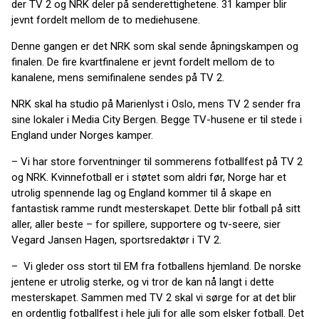
der TV 2 og NRK deler på senderettighetene. 31 kamper blir
jevnt fordelt mellom de to mediehusene.
Denne gangen er det NRK som skal sende åpningskampen og
finalen. De fire kvartfinalene er jevnt fordelt mellom de to
kanalene, mens semifinalene sendes på TV 2.
NRK skal ha studio på Marienlyst i Oslo, mens TV 2 sender fra
sine lokaler i Media City Bergen. Begge TV-husene er til stede i
England under Norges kamper.
– Vi har store forventninger til sommerens fotballfest på TV 2
og NRK. Kvinnefotball er i støtet som aldri før, Norge har et
utrolig spennende lag og England kommer til å skape en
fantastisk ramme rundt mesterskapet. Dette blir fotball på sitt
aller, aller beste – for spillere, supportere og tv-seere, sier
Vegard Jansen Hagen, sportsredaktør i TV 2.
– Vi gleder oss stort til EM fra fotballens hjemland. De norske
jentene er utrolig sterke, og vi tror de kan nå langt i dette
mesterskapet. Sammen med TV 2 skal vi sørge for at det blir
en ordentlig fotballfest i hele juli for alle som elsker fotball. Det