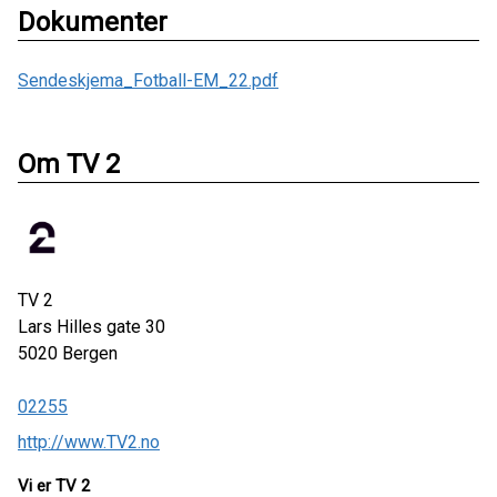
Dokumenter
Sendeskjema_Fotball-EM_22.pdf
Om TV 2
TV 2
Lars Hilles gate 30
5020
Bergen
02255
http://www.TV2.no
Vi er TV 2