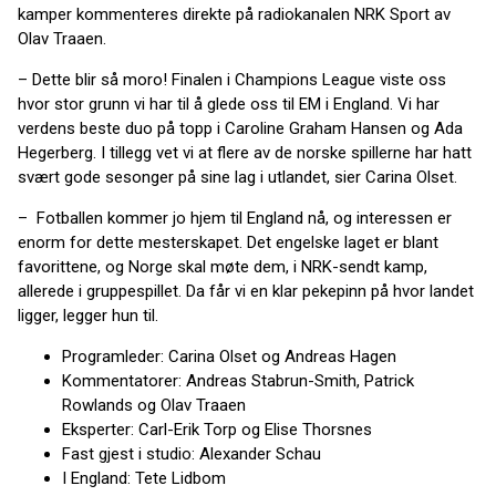
kamper kommenteres direkte på radiokanalen NRK Sport av
Olav Traaen.
– Dette blir så moro! Finalen i Champions League viste oss
hvor stor grunn vi har til å glede oss til EM i England. Vi har
verdens beste duo på topp i Caroline Graham Hansen og Ada
Hegerberg. I tillegg vet vi at flere av de norske spillerne har hatt
svært gode sesonger på sine lag i utlandet, sier Carina Olset.
– Fotballen kommer jo hjem til England nå, og interessen er
enorm for dette mesterskapet. Det engelske laget er blant
favorittene, og Norge skal møte dem, i NRK-sendt kamp,
allerede i gruppespillet. Da får vi en klar pekepinn på hvor landet
ligger, legger hun til.
Programleder: Carina Olset og Andreas Hagen
Kommentatorer: Andreas Stabrun-Smith, Patrick
Rowlands og Olav Traaen
Eksperter: Carl-Erik Torp og Elise Thorsnes
Fast gjest i studio: Alexander Schau
I England: Tete Lidbom