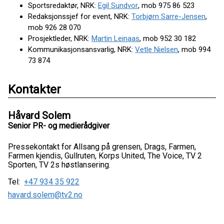
Sportsredaktør, NRK:
Egil Sundvor
, mob 975 86 523
Redaksjonssjef for event, NRK:
Torbjørn Sarre-Jensen
,
mob 926 28 070
Prosjektleder, NRK:
Martin Leinaas
, mob 952 30 182
Kommunikasjonsansvarlig, NRK:
Vetle Nielsen
, mob 994
73 874
Kontakter
Håvard Solem
Senior PR- og medierådgiver
Pressekontakt for Allsang på grensen, Drags, Farmen,
Farmen kjendis, Gullruten, Korps United, The Voice, TV 2
Sporten, TV 2s høstlansering.
Tel:
+47 934 35 922
havard.solem@tv2.no