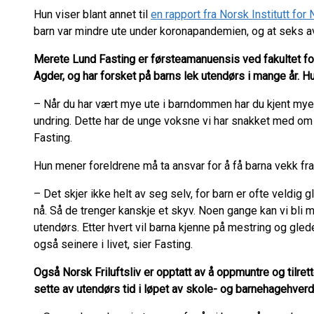
Hun viser blant annet til
en rapport fra Norsk Institutt for
barn var mindre ute under koronapandemien, og at seks av
Merete Lund Fasting er førsteamanuensis ved fakultet for
Agder, og har forsket på barns lek utendørs i mange år. Hu
–
Når du har vært mye ute i barndommen har du kjent mye 
undring. Dette har de unge voksne vi har snakket med om
Fasting.
Hun mener foreldrene må ta ansvar for å få barna vekk fr
–
Det skjer ikke helt av seg selv, for barn er ofte veldig 
nå. Så de trenger kanskje et skyv. Noen gange kan vi bl
utendørs. Etter hvert vil barna kjenne på mestring og glede, 
også seinere i livet, sier Fasting.
Også Norsk Friluftsliv er opptatt av å oppmuntre og tilret
sette av utendørs tid i løpet av skole- og barnehagehver