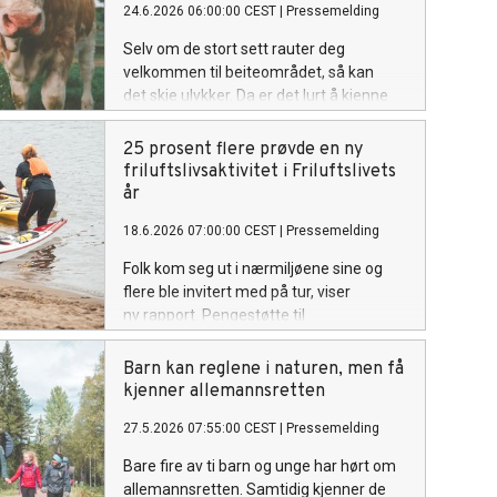
24.6.2026 06:00:00 CEST
|
Pressemelding
Selv om de stort sett rauter deg
velkommen til beiteområdet, så kan
det skje ulykker. Da er det lurt å kjenne
til kuvettreglene før du legger ut på tur.
25 prosent flere prøvde en ny
friluftslivsaktivitet i Friluftslivets
år
18.6.2026 07:00:00 CEST
|
Pressemelding
Folk kom seg ut i nærmiljøene sine og
flere ble invitert med på tur, viser
ny rapport. Pengestøtte til
organisasjonene var viktig for å få det til.
Barn kan reglene i naturen, men få
kjenner allemannsretten
27.5.2026 07:55:00 CEST
|
Pressemelding
Bare fire av ti barn og unge har hørt om
allemannsretten. Samtidig kjenner de