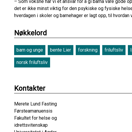
–
Som voksne har vi et ansvar for å gi barna våre gode op
det er ikke minst viktig for den psykiske og fysiske helsen
hverdagen i skoler og barnehager er lagt opp, til hvordan v
Nøkkelord
barn og unge
bente Lier
forskning
friluftsliv
norsk friluftsliv
Kontakter
Merete Lund Fasting
Førsteamanuensis
Fakultet for helse og
idrettsvitenskap