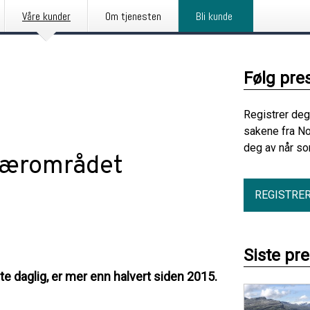
Våre kunder
Om tjenesten
Bli kunde
Følg pre
Registrer deg
sakene fra No
deg av når so
 nærområdet
REGISTRE
Siste pre
te daglig, er mer enn halvert siden 2015.