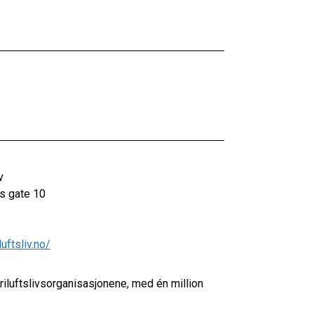
v
gs gate 10
luftsliv.no/
friluftslivsorganisasjonene, med én million