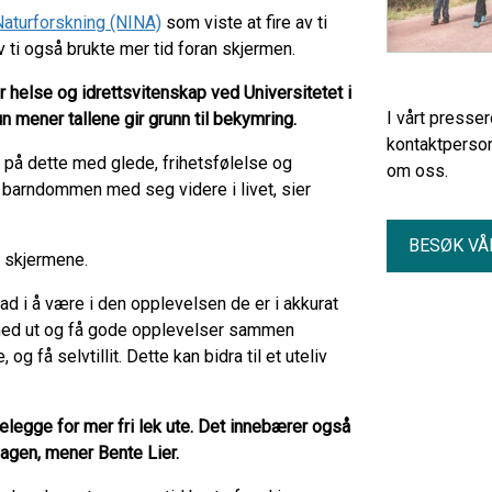
 Naturforskning (NINA)
som viste at fire av ti
 ti også brukte mer tid foran skjermen.
 helse og idrettsvitenskap ved Universitetet i
I vårt presse
n mener tallene gir grunn til bekymring.
kontaktperson
på dette med glede, frihetsfølelse og
om oss.
 barndommen med seg videre i livet, sier
BESØK VÅ
a skjermene.
glad i å være i den opplevelsen de er i akkurat
i med ut og få gode opplevelser sammen
og få selvtillit. Dette kan bidra til et uteliv
telegge for mer fri lek ute. Det innebærer også
dagen, mener Bente Lier.