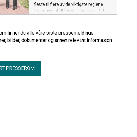
fleste til flere av de viktigste reglene
for hensynsfull ferdsel i naturen. Det
viser nye tall fra Ipsos.
rom finner du alle våre siste pressemeldinger,
er, bilder, dokumenter og annen relevant informasjon
RT PRESSEROM