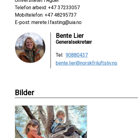
Universitetet i Agder
Telefon arbeid: +47 37233057
Mobiltelefon: +47 48295737
E-post: merete.l.fasting@uia.no
Bente Lier
Generalsekretær
Tel:
90880437
bente.lier@norskfriluftsliv.no
Bilder