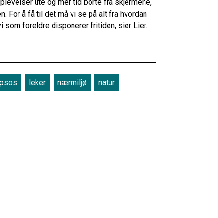
plevelser ute og mer tid borte fra skjermene,
. For å få til det må vi se på alt fra hvordan
i som foreldre disponerer fritiden, sier Lier.
Ipsos
leker
nærmiljø
natur