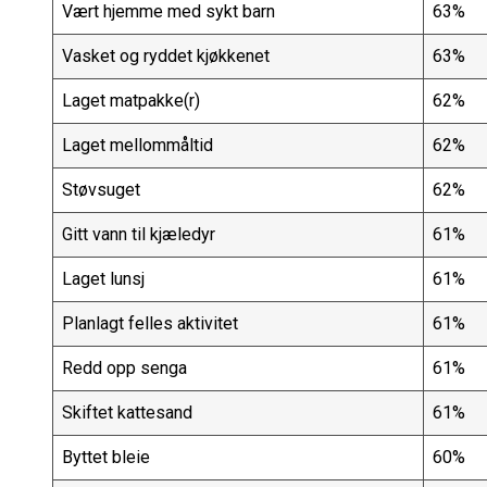
Vært hjemme med sykt barn
63%
Vasket og ryddet kjøkkenet
63%
Laget matpakke(r)
62%
Laget mellommåltid
62%
Støvsuget
62%
Gitt vann til kjæledyr
61%
Laget lunsj
61%
Planlagt felles aktivitet
61%
Redd opp senga
61%
Skiftet kattesand
61%
Byttet bleie
60%