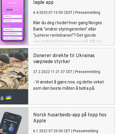
lagde app
6.4.2023 07:10:00 CEST
|
Pressemelding
Klør du deg i hodet hver gang Norges
Bank “endrer styringsrenten” eller
“justerer rentebanen”? Det gjorde
apputvikler Robin Havre også. Nå har
han utviklet appen Rentehopp.
Donerer direkte til Ukrainas
væpnede styrker
27.2.2022 11:21:37 CET
|
Pressemelding
- Vi ønsket å gjøre noe, og dette virket
som den beste måten å bidra på.
Norsk husarbeids-app på topp hos
Apple
6.1.2022 07:25:00 CET
|
Pressemelding