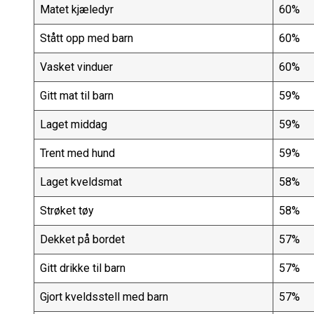
Matet kjæledyr
60%
Stått opp med barn
60%
Vasket vinduer
60%
Gitt mat til barn
59%
Laget middag
59%
Trent med hund
59%
Laget kveldsmat
58%
Strøket tøy
58%
Dekket på bordet
57%
Gitt drikke til barn
57%
Gjort kveldsstell med barn
57%