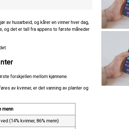
r av husarbeid, og kårer en vinner hver dag,
, og det er tall fra appens to første måneder
det.
nter
ørste forskjellen mellom kjønnene.
føres av kvinner, er det vanning av planter og
e menn
ved (14% kvinner, 86% menn)