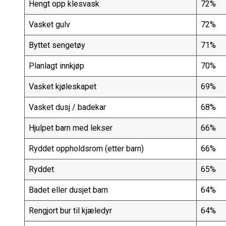
Hengt opp klesvask
72%
Vasket gulv
72%
Byttet sengetøy
71%
Planlagt innkjøp
70%
Vasket kjøleskapet
69%
Vasket dusj / badekar
68%
Hjulpet barn med lekser
66%
Ryddet oppholdsrom (etter barn)
66%
Ryddet
65%
Badet eller dusjet barn
64%
Rengjort bur til kjæledyr
64%