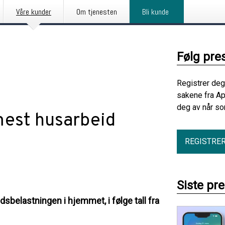
Våre kunder
Om tjenesten
Bli kunde
Følg pre
Registrer deg
sakene fra Ap
deg av når so
mest husarbeid
REGISTRE
Siste pr
sbelastningen i hjemmet, i følge tall fra