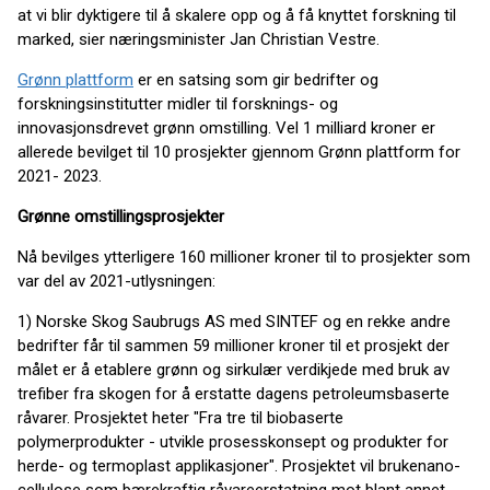
at vi blir dyktigere til å skalere opp og å få knyttet forskning til
marked, sier næringsminister Jan Christian Vestre.
Grønn plattform
er en satsing som
gi
r
bedrifter og
forskningsinstitutter midler til forsknings- og
innovasjonsdrevet grønn omstilling.
Vel
1 milliard kroner
er
allerede
bevilget
til 10 prosjekter
gjennom
Grønn plattform
for
2021- 2023.
Grønne omstillingsprosjekter
Nå bevilges
ytterligere
160
millioner kroner til
to prosjekter som
var del av 2021-utlysningen
:
1)
Norske Skog
Saubrugs
AS med SINTEF og en rekke andre
bedrifter får til sammen
59
millioner kroner til et prosjekt der
målet er å etablere grønn og sirkulær verdikjede med bruk av
trefiber
fra skogen for å erstatte dagens petroleumsbaserte
råvarer. Prosjektet heter "Fra tre til biobaserte
polymerprodukter - utvikle prosesskonsept og produkter for
herde- og termoplast applikasjoner". Prosjektet vil
bruke
nano
-