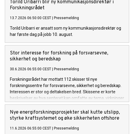
Torild Uribarri blir ny kommunikasjonsdirektør i
Forskningsrådet
13.7.2026 06:50:00 CEST
|
Pressemelding
Torild Uribarri er ansatt som ny kommunikasjonsdirektør og
har første dag på jobb 10. august.
Stor interesse for forskning på forsvarsevne,
sikkerhet og beredskap
30.6.2026 06:55:00 CEST
|
Pressemelding
Forskningsrådet har mottatt 112 skisser til nye
forskningssentre for forsvarsevne, sikkerhet og beredskap.
Interessen er stor og deltakelsen bred. Skissene er korte
beskrivelser av hva senteret kan omfatte av tema, virkninger
og samarbeidsaktører. Til hovedutlysningen – som utsettes
til over nyåret for å gi miljøene bedre tid - forventes det at
Nye energiforskningsprosjekter skal kutte utslipp,
mange slår sammen forslagene sine.
styrke kraftsystemet og øke sikkerheten offshore
11.6.2026 06:55:00 CEST
|
Pressemelding