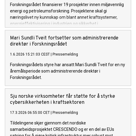
Forskningsrådet finansierer 19 prosjekter innen miljøvennlig
energi og petroleumsforskning. Prosjektene skal gi
næringslivet ny kunnskap om blant annet kraftsystemer,
energieffektivisering i industrien og sikkerhet i
petroleumsvirksomheten.
Mari Sundli Tveit fortsetter som administrerende
direktør i Forskningsrådet
1.6.2026 15:21:03 CEST
|
Pressemelding
Forskningsrådets styre har ansatt Mari Sundli Tveit for en ny
åremålsperiode som administrerende direktør i
Forskningsrådet.
Sju norske virksomheter får støtte for å styrke
cybersikkerheten i kraftsektoren
17.3.2026 06:55:00 CET
|
Pressemelding
Tildelingene skjer gjennom det nordiske
samarbeidsprosjektet CRESCENDO og er en del av EUs
satsing for å gjøre kritisk infrastruktur mer robust mot