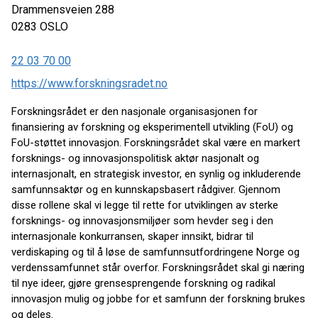
Drammensveien 288
0283
OSLO
22 03 70 00
https://www.forskningsradet.no
Forskningsrådet er den nasjonale organisasjonen for
finansiering av forskning og eksperimentell utvikling (FoU) og
FoU-støttet innovasjon. Forskningsrådet skal være en markert
forsknings- og
innovasjonspolitis
k
aktør nasjonalt og
internasjonalt, en strategisk investor, en synlig og inkluderende
samfunnsaktør og en kunnskapsbasert rådgiver. Gjennom
disse rollene skal vi legge til rette for utviklingen av sterke
forsknings- og innovasjonsmiljøer som hevder seg i den
internasjonale konkurransen, skaper innsikt, bidrar til
verdiskaping og til å løse de samfunnsutfordringene Norge og
verdenssamfunnet står overfor. Forskningsrådet skal gi næring
til nye ideer, gjøre grensesprengende forskning og radikal
innovasjon mulig og jobbe for et samfunn der forskning brukes
og deles.