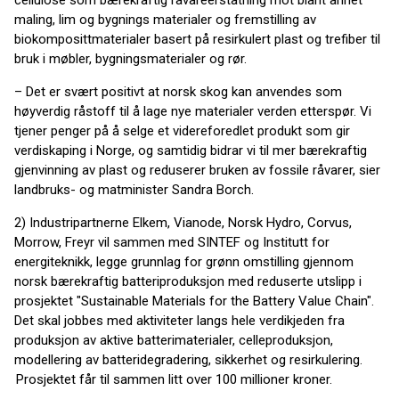
cellulose som bærekraftig råvareerstatning mot blant annet
maling, lim og bygnings materialer og fremstilling av
biokomposittmaterialer basert på resirkulert plast og
trefiber
til
bruk i møbler, bygningsmaterialer og rør.
– Det er svært positivt at norsk skog kan anvendes som
høyverdig råstoff til å lage nye materialer verden etterspør. Vi
tjener penger på å selge et videreforedlet produkt som gir
verdiskaping i Norge, og samtidig bidrar vi til mer bærekraftig
gjenvinning av plast og reduserer bruken av fossile råvarer, sier
landbruks- og matminister Sandra
Borch.
2)
Industripartnerne
Elkem,
Vianode
, Norsk Hydro,
Corvus
,
Morrow,
Freyr
vil sammen med SINTEF og Institutt for
energiteknikk, legge grunnlag for grønn omstilling gjennom
norsk bærekraftig batteriproduksjon med reduserte utslipp i
prosjektet "
Sustainable
Materials for
the
Battery Value Chain".
Det skal jobbes med aktiviteter langs hele verdikjeden fra
produksjon av aktive batterimaterialer, celleproduksjon,
modellering av batteridegradering, sikkerhet og resirkulering.
Prosjektet får til sammen litt over 100 millioner kroner.