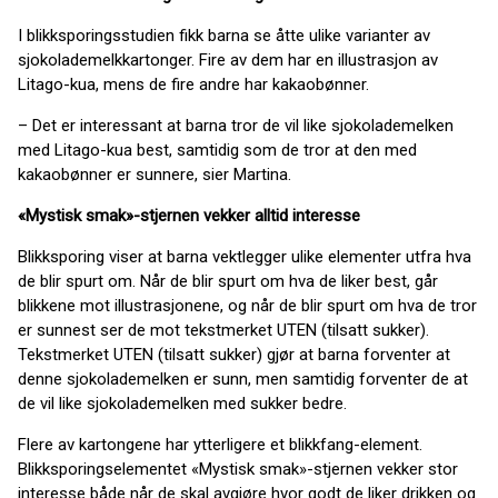
I blikksporingsstudien fikk barna se åtte ulike varianter av
sjokolademelkkartonger. Fire av dem har en illustrasjon av
Litago-kua, mens de fire andre har kakaobønner.
– Det er interessant at barna tror de vil like sjokolademelken
med Litago-kua best, samtidig som de tror at den med
kakaobønner er sunnere, sier Martina.
«Mystisk smak»-stjernen vekker alltid interesse
Blikksporing viser at barna vektlegger ulike elementer utfra hva
de blir spurt om. Når de blir spurt om hva de liker best, går
blikkene mot illustrasjonene, og når de blir spurt om hva de tror
er sunnest ser de mot tekstmerket UTEN (tilsatt sukker).
Tekstmerket UTEN (tilsatt sukker) gjør at barna forventer at
denne sjokolademelken er sunn, men samtidig forventer de at
de vil like sjokolademelken med sukker bedre.
Flere av kartongene har ytterligere et blikkfang-element.
Blikksporingselementet «Mystisk smak»-stjernen vekker stor
interesse både når de skal avgjøre hvor godt de liker drikken og