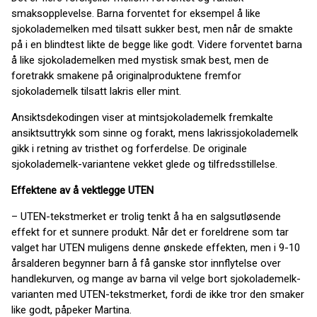
smaksopplevelse. Barna forventet for eksempel å like
sjokolademelken med tilsatt sukker best, men når de smakte
på i en blindtest likte de begge like godt. Videre forventet barna
å like sjokolademelken med mystisk smak best, men de
foretrakk smakene på originalproduktene fremfor
sjokolademelk tilsatt lakris eller mint.
Ansiktsdekodingen viser at mintsjokolademelk fremkalte
ansiktsuttrykk som sinne og forakt, mens lakrissjokolademelk
gikk i retning av tristhet og forferdelse. De originale
sjokolademelk-variantene vekket glede og tilfredsstillelse.
Effektene av å vektlegge UTEN
– UTEN-tekstmerket er trolig tenkt å ha en salgsutløsende
effekt for et sunnere produkt. Når det er foreldrene som tar
valget har UTEN muligens denne ønskede effekten, men i 9-10
årsalderen begynner barn å få ganske stor innflytelse over
handlekurven, og mange av barna vil velge bort sjokolademelk-
varianten med UTEN-tekstmerket, fordi de ikke tror den smaker
like godt, påpeker Martina.