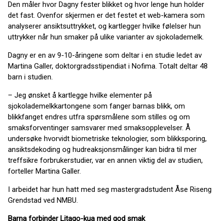
Den måler hvor Dagny fester blikket og hvor lenge hun holder
det fast. Ovenfor skjermen er det festet et web-kamera som
analyserer ansiktsuttrykket, og kartlegger hvilke følelser hun
uttrykker når hun smaker på ulike varianter av sjokolademelk.
Dagny er en av 9-10-åringene som deltar i en studie ledet av
Martina Galler, doktorgradsstipendiat i Nofima. Totalt deltar 48
barn i studien.
– Jeg ønsket å kartlegge hvilke elementer på
sjokolademelkkartongene som fanger barnas blikk, om
blikkfanget endres utfra spørsmålene som stilles og om
smaksforventinger samsvarer med smaksopplevelser. Å
undersøke hvorvidt biometriske teknologier, som blikksporing,
ansiktsdekoding og hudreaksjonsmålinger kan bidra til mer
treffsikre forbrukerstudier, var en annen viktig del av studien,
forteller Martina Galler.
I arbeidet har hun hatt med seg mastergradstudent Åse Riseng
Grendstad ved NMBU.
Barna forbinder Litago-kua med god smak