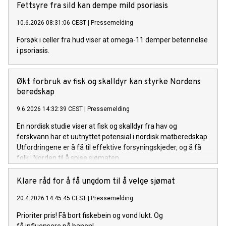
Fettsyre fra sild kan dempe mild psoriasis
10.6.2026 08:31:06 CEST
|
Pressemelding
Forsøk i celler fra hud viser at omega-11 demper betennelse
i psoriasis.
Økt forbruk av fisk og skalldyr kan styrke Nordens
beredskap
9.6.2026 14:32:39 CEST
|
Pressemelding
En nordisk studie viser at fisk og skalldyr fra hav og
ferskvann har et uutnyttet potensial i nordisk matberedskap.
Utfordringene er å få til effektive forsyningskjeder, og å få
folk i Norden til å spise sjømaten.
Klare råd for å få ungdom til å velge sjømat
20.4.2026 14:45:45 CEST
|
Pressemelding
Prioriter pris! Få bort fiskebein og vond lukt. Og