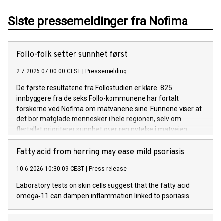
Siste pressemeldinger fra Nofima
Follo-folk setter sunnhet først
2.7.2026 07:00:00 CEST
|
Pressemelding
De første resultatene fra Follostudien er klare. 825
innbyggere fra de seks Follo-kommunene har fortalt
forskerne ved Nofima om matvanene sine. Funnene viser at
det bor matglade mennesker i hele regionen, selv om
flertallet prioriterer sunnhet over ren nytelse i matveien.
Fatty acid from herring may ease mild psoriasis
10.6.2026 10:30:09 CEST
|
Press release
Laboratory tests on skin cells suggest that the fatty acid
omega‑11 can dampen inflammation linked to psoriasis.