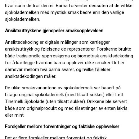
hvor sunn de tror den er. Barna forventer dessuten at de vil like
sjokolademelken med mystisk smak bedre enn den vanlige
sjokolademelken.
Ansiktsuttrykkene gjenspeiler smaksopplevelsen
Ansiktsdekoding er digitale målinger som kartlegger
ansiktsuttrykk og følelsene de representerer. Forskerne brukte
både tradisjonelle spørreskjema og biometrisk ansiktsdekoding
for å kartlegge hvordan barna opplever ulike smaker. Det er
samsvar mellom hva barna svarer, og hvilke følelser
ansiktsdekodingen måler.
De ulike smaksvariantene av sjokolademelk var basert på
Litago original sjokolademelk (med tilsatt sukker) eller Lett
Tinemelk Sjokolade (uten tilsatt sukker). Drikkene ble servert
både som originalprodukt og med tilsetninger av enten lakris
eller mint.
Forskjeller mellom forventninger og faktiske opplevelser
Det er flere forskjeller mellom forventet og faktisk