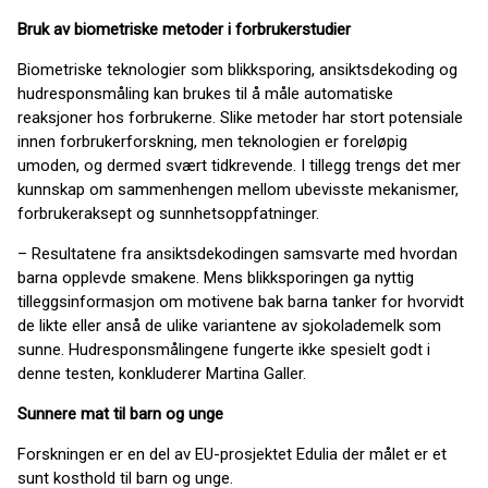
Bruk av biometriske metoder i forbrukerstudier
Biometriske teknologier som blikksporing, ansiktsdekoding og
hudresponsmåling kan brukes til å måle automatiske
reaksjoner hos forbrukerne. Slike metoder har stort potensiale
innen forbrukerforskning, men teknologien er foreløpig
umoden, og dermed svært tidkrevende. I tillegg trengs det mer
kunnskap om sammenhengen mellom ubevisste mekanismer,
forbrukeraksept og sunnhetsoppfatninger.
– Resultatene fra ansiktsdekodingen samsvarte med hvordan
barna opplevde smakene. Mens blikksporingen ga nyttig
tilleggsinformasjon om motivene bak barna tanker for hvorvidt
de likte eller anså de ulike variantene av sjokolademelk som
sunne. Hudresponsmålingene fungerte ikke spesielt godt i
denne testen, konkluderer Martina Galler.
Sunnere mat til barn og unge
Forskningen er en del av EU-prosjektet Edulia der målet er et
sunt kosthold til barn og unge.