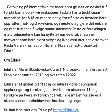
– Forskning på biometriske metoder som gir oss en nøkkel til å
forstå barns objektive reaksjoner. I Edulia har vi brukt disse
metodene for å få en mer helhetlig forståelse av hvordan barn
oppfatter mat- og drikkevarer, og i neste steg gjøre det enklere
og mer fristende å velge sunne alternativ. Dette er forskningen
matprodusentene kan ha nytte av når de utvikler sunne
matvarer som barn aktivt velger og liker, avslutter seniorforsker
Paula Varela-Tomasco i Nofima. Hun leder EU-prosjektet
Edulia.
Om Edulia
Edulia er Marie Skłodowska-Curie ITN prosjekt, finansiert av EU.
Prosjektet startet i 2018 og avsluttes I 2022.
Edulia er et global, tverrfaglig og intersektorielt europeisk
opplærings- og forskningsnettverk, som utdanner 11 unge
forskere på tvers av forskningsfelt. Fellesmålet for alle er å
skape sunne kostholdsvaner hos barn og unge.
Du kan lese mer om Edulia på
https://Edulia.eu