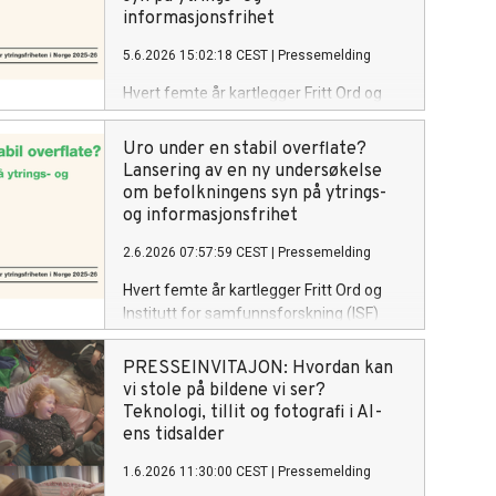
menneskers rettssikkerhet.
informasjonsfrihet
5.6.2026 15:02:18 CEST
|
Pressemelding
Hvert femte år kartlegger Fritt Ord og
Institutt for samfunnsforskning (ISF)
synet på ytringsfrihet i Norge. Hvordan
Uro under en stabil overflate?
ser nordmenn på ytringsfrihet i dag? Ny
Lansering av en ny undersøkelse
forskningsrapport gir svar. Fritt Ord og
om befolkningens syn på ytrings-
ISF inviterer til lansering av
og informasjonsfrihet
rapporten Uro under en stabil overflate?
2.6.2026 07:57:59 CEST
|
Pressemelding
og samtale om funnene mandag 8. juni
2026 kl. 9.00–11.00 i Fritt Ords lokaler i
Hvert femte år kartlegger Fritt Ord og
Uranienborgveien 2, Oslo.
Institutt for samfunnsforskning (ISF)
synet på ytringsfrihet i Norge. Hvordan
ser nordmenn på ytringsfrihet i dag? Ny
PRESSEINVITAJON: Hvordan kan
forskningsrapport gir svar. Fritt Ord og
vi stole på bildene vi ser?
ISF inviterer til lansering av
Teknologi, tillit og fotografi i AI-
rapporten Uro under en stabil overflate?
ens tidsalder
og samtale om funnene mandag 8. juni
1.6.2026 11:30:00 CEST
|
Pressemelding
2026 kl. 9.00–11.00 i Fritt Ords lokaler i