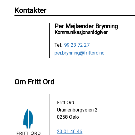
Kontakter
Per Mejlænder Brynning
Kommunikasjonsrådgiver
Tel:
99 23 72 27
per.brynning@frittord.no
Om Fritt Ord
Fritt Ord
Uranienborgveien 2
0258
Oslo
23 01 46 46