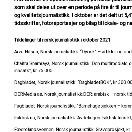
som skal deles ut over en periode på fire år til jou
og kvalitetsjournalistikk. I oktober er det delt ut 5,4
tidsskrifter, fotoreportasjer og bilag til lokale- og n
Tildelinger til norsk journalistikk i oktober 2021:
Arve Nilsen, Norsk journalistikk: “Dyrisk” – artikler og po
Chaitra Shamraya, Norsk journalistikk: Den multimediale 
innsats”, kr 75 000
Dagbladet, Norsk journalistikk: “Dagbladet
BOK
”, kr 300 0
DER
Media as, Norsk journalistikk:
DER
: arabisk – norsk ti
Fagbladet, Norsk journalistikk: “Barnehagesjekken – komm
Faktisk.no, Norsk journalistikk: Avdelingen Faktisk Innsikt
Fædrelandsvennen, Norsk journalistikk: Graveprosjekt, kr