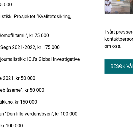
25 000
listikk: Prosjektet “Kvalitetssikring,
I vårt presse
omofil tamil”, kr 75 000
kontaktperson
om oss.
og Segn 2021-2022, kr 175 000
ournalistikk: ICJ’s Global Investigative
BESØK VÅ
e 2021, kr 50 000
teblåserne”, kr 50 000
tikk.no, kr 150 000
en “Den lille verdensbyen”, kr 100 000
, kr 100 000