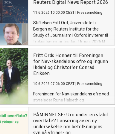
Reuters Digital News Report 2026
11.6.2026 10:00:00 CEST
|
Pressemelding
Stiftelsen Fritt Ord, Universitetet i
Bergen og Reuters Institute for the
Study of Journalism i Oxford inviterer til
frokostseminar tirsdag 16. juni 2026 kl.
08:30–10:00 i Fritt Ords lokaler i
Uranienborgveien 2, Oslo.
Fritt Ords Honnør til Foreningen
Arrangementet presenterer Reuters
for Nav-skandalens ofre og Ingunn
Digital News Report 2026 – verdens
Ikdahl og Christoffer Conrad
største og viktigste medieundersøkelse
Eriksen
– som lanseres internasjonalt natt til 16.
10.6.2026 07:06:00 CEST
|
Pressemelding
juni
Foreningen for Nav-skandalens ofre ved
styreleder Rune Halseth og
jussprofessorene Ingunn Ikdahl og
Christoffer Conrad Eriksen tildeles Fritt
PÅMINNELSE: Uro under en stabil
Ords Honnør for å kreve offentlighet og
overflate? Lansering av en ny
åpenhet i en sak der myndighetene har
undersøkelse om befolkningens
gjort feil som har gått utover mange
syn på ytrings- og