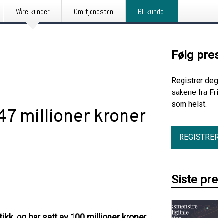
Våre kunder
Om tjenesten
Bli kunde
Følg pre
Registrer deg
sakene fra Fr
som helst.
,47 millioner kroner
REGISTRE
Siste pr
tikk, og har satt av 100 millioner kroner