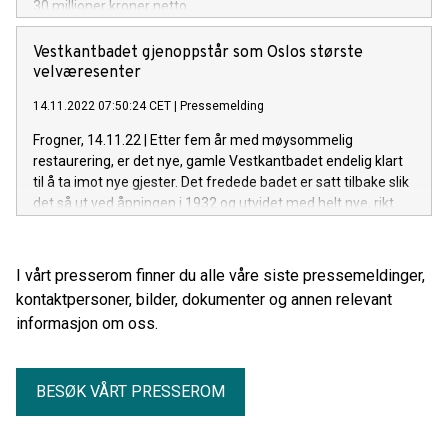
30 millioner kroner netto.
Vestkantbadet gjenoppstår som Oslos største
velværesenter
14.11.2022 07:50:24 CET
|
Pressemelding
Frogner, 14.11.22 | Etter fem år med møysommelig
restaurering, er det nye, gamle Vestkantbadet endelig klart
til å ta imot nye gjester. Det fredede badet er satt tilbake slik
det så ut ved åpningen i 1932 og utvidet med helt nye, rikt
utstyrte behandlingsrom og treningsfasiliteter. Med totalt
1400 kvadratmeter med helse- og skjønnhetstilbud, blir
Vestkantbadet byens største velværesenter.
I vårt presserom finner du alle våre siste pressemeldinger,
kontaktpersoner, bilder, dokumenter og annen relevant
informasjon om oss.
BESØK VÅRT PRESSEROM