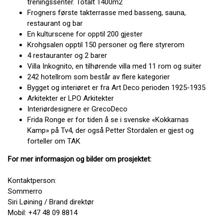
treningssenter. Totalt 1400m2
Frogners første takterrasse med basseng, sauna,
restaurant og bar
En kulturscene for opptil 200 gjester
Krohgsalen opptil 150 personer og flere styrerom
4 restauranter og 2 barer
Villa Inkognito, en tilhørende villa med 11 rom og suiter
242 hotellrom som består av flere kategorier
Bygget og interiøret er fra Art Deco perioden 1925-1935
Arkitekter er LPO Arkitekter
Interiørdesignere er GrecoDeco
Frida Ronge er for tiden å se i svenske «Kokkarnas
Kamp» på Tv4, der også Petter Stordalen er gjest og
forteller om TAK
For mer informasjon og bilder om prosjektet:
Kontaktperson:
Sommerro
Siri Løining / Brand direktør
Mobil: +47 48 09 8814