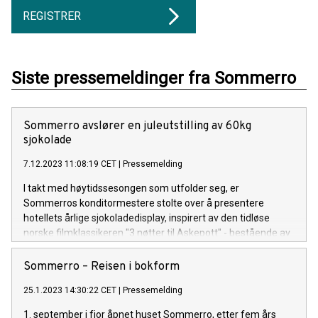
REGISTRER
Siste pressemeldinger fra Sommerro
Sommerro avslører en juleutstilling av 60kg
sjokolade
7.12.2023 11:08:19 CET
|
Pressemelding
I takt med høytidssesongen som utfolder seg, er
Sommerros konditormestere stolte over å presentere
hotellets årlige sjokoladedisplay, inspirert av den tidløse
norske filmklassikeren "3 nøtter til Askepott" - bestående av
60kg Valhronasjokolade.
Sommerro – Reisen i bokform
25.1.2023 14:30:22 CET
|
Pressemelding
1. september i fjor åpnet huset Sommerro, etter fem års