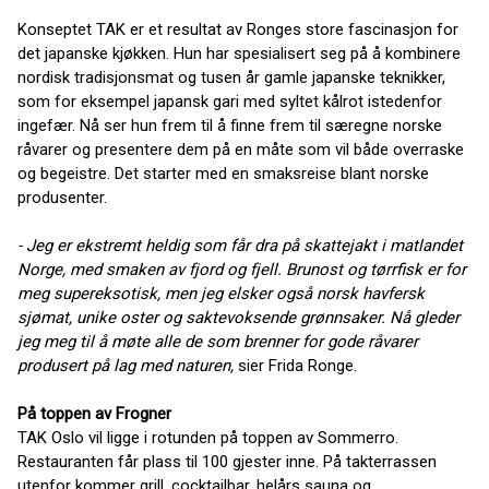
Konseptet TAK er et resultat av Ronges store fascinasjon for
det japanske kjøkken. Hun har spesialisert seg på å kombinere
nordisk tradisjonsmat og tusen år gamle japanske teknikker,
som for eksempel japansk gari med syltet kålrot istedenfor
ingefær. Nå ser hun frem til å finne frem til særegne norske
råvarer og presentere dem på en måte som vil både overraske
og begeistre. Det starter med en smaksreise blant norske
produsenter.
- Jeg er ekstremt heldig som får dra på skattejakt i matlandet
Norge, med smaken av fjord og fjell. Brunost og tørrfisk er for
meg supereksotisk, men jeg elsker også norsk havfersk
sjømat, unike oster og saktevoksende grønnsaker. Nå gleder
jeg meg til å møte alle de som brenner for gode råvarer
produsert på lag med naturen,
sier Frida Ronge.
På toppen av Frogner
TAK Oslo vil ligge i rotunden på toppen av Sommerro.
Restauranten får plass til 100 gjester inne. På takterrassen
utenfor kommer grill, cocktailbar, helårs sauna og