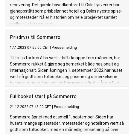
renovering. Det gamle hovedkontoret til Oslo Lysverker har
gjenoppstått som prisbelønnet hotell og Oslos nyeste spise-
og møtesteder. Nå er historien om hele prosjektet samlet
mellom to tykke permer.
Prisdryss til Sommerro
17.1.2023 07:55:00 CET
|
Pressemelding
Til tross for kun å ha vært i drift i knappe fem måneder, har
Sommerro rukket å gjøre seg bemerket både nasjonalt og
internasjonalt. Siden åpningen 1. september 2022 har huset
vært så godt som fullbooket, og prisene og utmerkelsene
har vært mange. I helgen ble Sommerro kåret til Årets Nye
Hotell.
Fullbooket start på Sommerro
21.12.2022 07:45:00 CET
|
Pressemelding
Sommerro åpnet med et smell 1. september. Siden har
husets mange spisesteder, møtesteder og hotellrom vært så
godt som fullbooket, med en månedlig omsetning på over