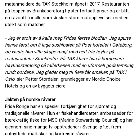
matanmeldere da TAK Stockholm åpnet i 2017. Restauranten
på toppen av Brunkebergtorg høster fortsatt priser og er blitt
en favoritt for alle som ønsker store matopplevelser med en
utsikt som matcher.
- Jeg er stolt av å kalle meg Fridas første blodfan. Jeg spurte
henne først om å lage sushibaren på Post-hotellet i Gøteborg,
og visste hun ville skape magi med helt frie tøyler på
restauranten i Stockholm. På TAK klarer hun å kombinere
høytidsstemning på tallerkenen med en uformell godstemning
rundt bordene. Jeg gleder meg til flere får smaken på TAK i
Oslo
, sier Petter Stordalen, grunnlegger av Nordic Choice
Hotels og en av byggets eiere.
Jakten på norske råvarer
Frida Ronge har en spesiell forkjærlighet for sjømat og
tradisjonelle råvarer. Hun er fiskehandlerdatter, ambassadør for
bærekraftig fiske for MSC (Marine Stewardship Council) og har
gjennom sine mange tv-opptredener i Sverige løftet frem
uutnyttede matfisker og kortreiste råvarer.