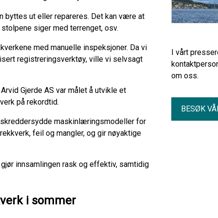
n byttes ut eller repareres. Det kan være at
at stolpene siger med terrenget, osv.
ekkverkene med manuelle inspeksjoner. Da vi
I vårt presse
tisert registreringsverktøy, ville vi selvsagt
kontaktperson
om oss.
rvid Gjerde AS var målet å utvikle et
erk på rekordtid.
BESØK VÅ
 skreddersydde maskinlæringsmodeller for
ekkverk, feil og mangler, og gir nøyaktige
jør innsamlingen rask og effektiv, samtidig
kverk i sommer