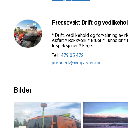
Pressevakt Drift og vedlikeho
* Drift, vedlikehold og forvaltning av 
Asfalt * Rekkverk * Bruer * Tunneler *
Inspeksjoner * Ferje
Tel:
479 05 472
pressedv@vegvesen.no
Bilder