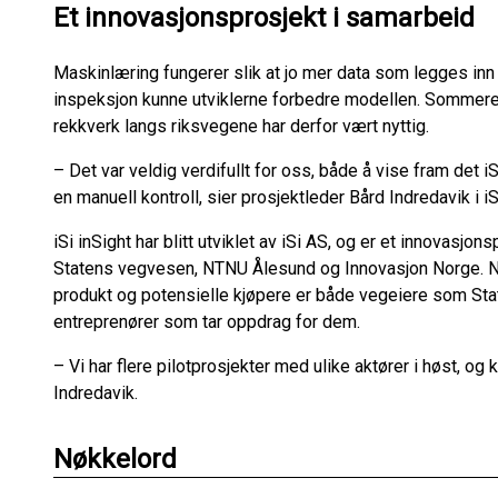
Et innovasjonsprosjekt i samarbeid
Maskinlæring fungerer slik at jo mer data som legges inn i
inspeksjon kunne utviklerne forbedre modellen. Sommere
rekkverk langs riksvegene har derfor vært nyttig.
– Det var veldig verdifullt for oss, både å vise fram det 
en manuell kontroll, sier prosjektleder Bård Indredavik i iS
iSi inSight har blitt utviklet av iSi AS, og er et innovasj
Statens vegvesen, NTNU Ålesund og Innovasjon Norge. Nå 
produkt og potensielle kjøpere er både vegeiere som S
entreprenører som tar oppdrag for dem.
– Vi har flere pilotprosjekter med ulike aktører i høst, og k
Indredavik.
Nøkkelord