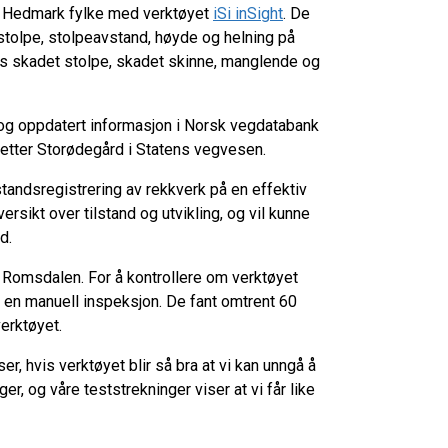
le Hedmark fylke med verktøyet
iSi inSight
. De
 stolpe, stolpeavstand, høyde og helning på
vis skadet stolpe, skadet skinne, manglende og
e og oppdatert informasjon i Norsk vegdatabank
r Petter Storødegård i Statens vegvesen.
lstandsregistrering av rekkverk på en effektiv
rsikt over tilstand og utvikling, og vil kunne
d.
 Romsdalen. For å kontrollere om verktøyet
å en manuell inspeksjon. De fant omtrent 60
verktøyet.
r, hvis verktøyet blir så bra at vi kan unngå å
r, og våre teststrekninger viser at vi får like