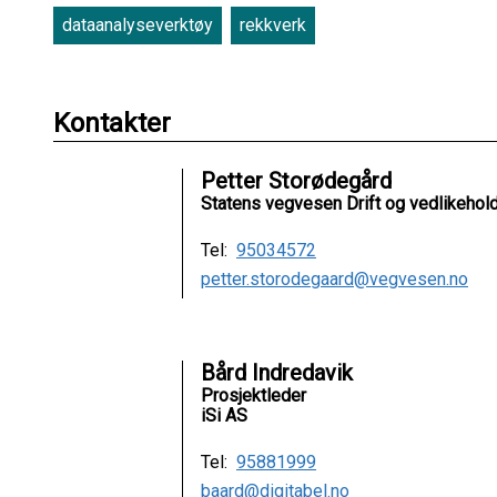
dataanalyseverktøy
rekkverk
Kontakter
Petter Storødegård
Statens vegvesen Drift og vedlikehol
Tel:
95034572
petter.storodegaard@vegvesen.no
Bård Indredavik
Prosjektleder
iSi AS
Tel:
95881999
baard@digitabel.no