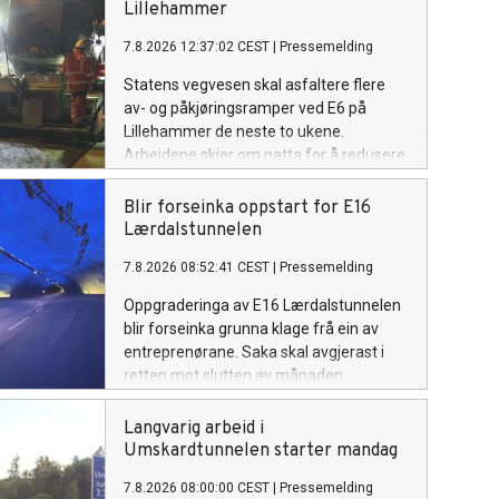
Lillehammer
7.8.2026 12:37:02 CEST
|
Pressemelding
Statens vegvesen skal asfaltere flere
av- og påkjøringsramper ved E6 på
Lillehammer de neste to ukene.
Arbeidene skjer om natta for å redusere
ulempene for trafikantene.
Blir forseinka oppstart for E16
Lærdalstunnelen
7.8.2026 08:52:41 CEST
|
Pressemelding
Oppgraderinga av E16 Lærdalstunnelen
blir forseinka grunna klage frå ein av
entreprenørane. Saka skal avgjerast i
retten mot slutten av månaden.
Langvarig arbeid i
Umskardtunnelen starter mandag
7.8.2026 08:00:00 CEST
|
Pressemelding