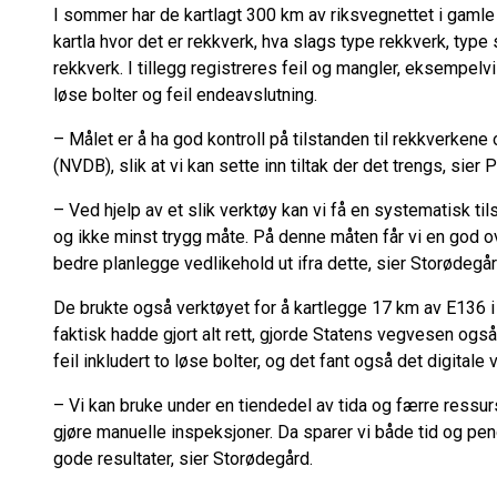
I sommer har de kartlagt 300 km av riksvegnettet i gam
kartla hvor det er rekkverk, hva slags type rekkverk, type
rekkverk. I tillegg registreres feil og mangler, eksempel
løse bolter og feil endeavslutning.
– Målet er å ha god kontroll på tilstanden til rekkverken
(NVDB), slik at vi kan sette inn tiltak der det trengs, sie
– Ved hjelp av et slik verktøy kan vi få en systematisk ti
og ikke minst trygg måte. På denne måten får vi en god ove
bedre planlegge vedlikehold ut ifra dette, sier Storødegår
De brukte også verktøyet for å kartlegge 17 km av E136 i
faktisk hadde gjort alt rett, gjorde Statens vegvesen ogs
feil inkludert to løse bolter, og det fant også det digitale 
– Vi kan bruke under en tiendedel av tida og færre ressurse
gjøre manuelle inspeksjoner. Da sparer vi både tid og penge
gode resultater, sier Storødegård.