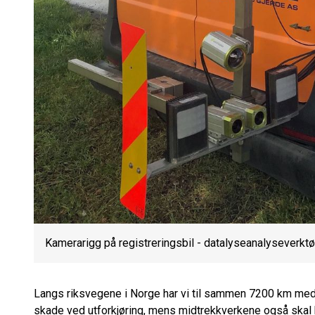
Kamerarigg på registreringsbil - datalyseanalyseverktøye
Langs riksvegene i Norge har vi til sammen 7200 km med r
skade ved utforkjøring, mens midtrekkverkene også skal h