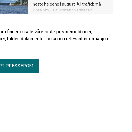
neste helgene i august. All trafikk må
kjøre om E18. Statens vegvesen
oppfordrer trafikantene til å unngå de
mest trafikkerte tidspunktene.
rom finner du alle våre siste pressemeldinger,
er, bilder, dokumenter og annen relevant informasjon
RT PRESSEROM