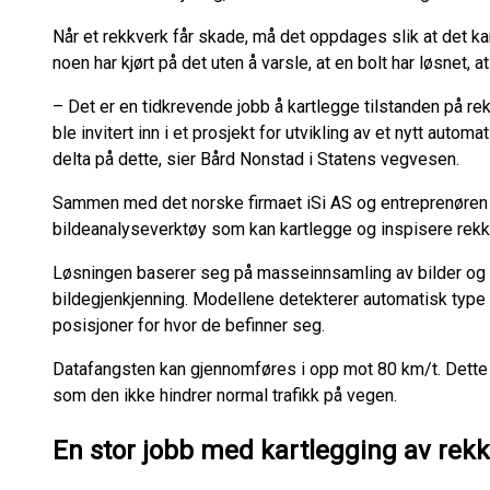
Når et rekkverk får skade, må det oppdages slik at det ka
noen har kjørt på det uten å varsle, at en bolt har løsnet, 
– Det er en tidkrevende jobb å kartlegge tilstanden på r
ble invitert inn i et prosjekt for utvikling av et nytt automa
delta på dette, sier Bård Nonstad i Statens vegvesen.
Sammen med det norske firmaet iSi AS og entreprenøren A
bildeanalyseverktøy som kan kartlegge og inspisere rekkv
Løsningen baserer seg på masseinnsamling av bilder og
bildegjenkjenning. Modellene detekterer automatisk type r
posisjoner for hvor de befinner seg.
Datafangsten kan gjennomføres i opp mot 80 km/t. Dette g
som den ikke hindrer normal trafikk på vegen.
En stor jobb med kartlegging av rek