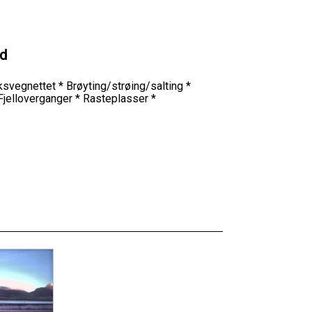
ld
riksvegnettet * Brøyting/strøing/salting *
 Fjelloverganger * Rasteplasser *