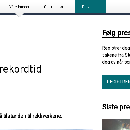
Våre kunder
Om tjenesten
Bli kunde
Følg pre
Registrer deg
sakene fra St
deg av når so
rekordtid
REGISTRE
Siste pr
 tilstanden til rekkverkene.