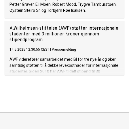
Petter Graver, Eli Moen, Robert Mood, Trygve Tamburstuen,
Øystein Steiro Sr. og Torbjørn Røe Isaksen.
A.Wilhelmsen-stiftelse (AWF) støtter internasjonale
studenter med 3 millioner kroner gjennom
stipendprogram
14.5.2025 12:30:55 CEST
|
Pressemelding
AWF viderefører samarbeidet med BI for tre nye år og øker
samtidig støtten til å dekke levekostnader for internasjonale
studenter. Siden 2010 har AWF tildelt stipend til 30
akademiske talenter fra 23 nasjoner for å gjennomføre
studier på BI.