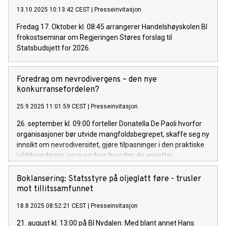
13.10.2025 10:13:42 CEST
|
Presseinvitasjon
Fredag 17. Oktober kl. 08:45 arrangerer Handelshøyskolen BI
frokostseminar om Regjeringen Støres forslag til
Statsbudsjett for 2026.
Foredrag om nevrodivergens – den nye
konkurransefordelen?
25.9.2025 11:01:59 CEST
|
Presseinvitasjon
26. september kl. 09:00 forteller Donatella De Paoli hvorfor
organisasjoner bør utvide mangfoldsbegrepet, skaffe seg ny
innsikt om nevrodiversitet, gjøre tilpasninger i den praktiske
jobbhverdagen og revurdere hvordan de ansetter.
Boklansering: Statsstyre på oljeglatt føre - trusler
mot tillitssamfunnet
18.8.2025 08:52:21 CEST
|
Presseinvitasjon
21. august kl. 13:00 på BI Nydalen. Med blant annet Hans