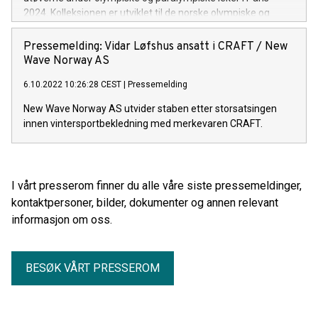
2024. Kolleksjonen er utviklet til de norske olympiske og
paralympiske utøverne, men vil også være tilgjengelig for det
norske folk som ønsker å heie frem våre helter. For første
Pressemelding: Vidar Løfshus ansatt i CRAFT / New
gang i historien vil den offisielle OL–kolleksjonen lanseres i
Wave Norway AS
utvalgte sportsbutikker på tvers av landet, i tillegg til å være
6.10.2022 10:26:28 CEST
|
Pressemelding
tilgjengelig i Craft sin nettbutikk.
New Wave Norway AS utvider staben etter storsatsingen
innen vintersportbekledning med merkevaren CRAFT.
I vårt presserom finner du alle våre siste pressemeldinger,
kontaktpersoner, bilder, dokumenter og annen relevant
informasjon om oss.
BESØK VÅRT PRESSEROM