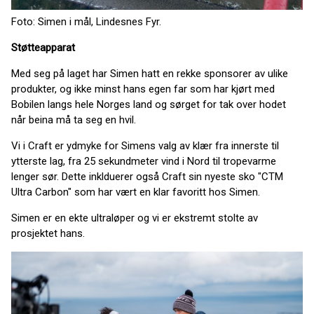
Foto: Simen i mål, Lindesnes Fyr.
Støtteapparat
Med seg på laget har Simen hatt en rekke sponsorer av ulike
produkter, og ikke minst hans egen far som har kjørt med
Bobilen langs hele Norges land og sørget for tak over hodet
når beina må ta seg en hvil.
Vi i Craft er ydmyke for Simens valg av klær fra innerste til
ytterste lag, fra 25 sekundmeter vind i Nord til tropevarme
lenger sør. Dette inklduerer også Craft sin nyeste sko "CTM
Ultra Carbon" som har vært en klar favoritt hos Simen.
Simen er en ekte ultraløper og vi er ekstremt stolte av
prosjektet hans.