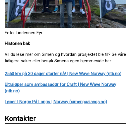
Foto: Lindesnes Fyr.
Historien bak
Vil du lese mer om Simen og hvordan prosjektet ble til? Se våre
tidligere saker eller besøk Simens egen hjemmeside her:
2550 km på 30 dager starter nå! | New Wave Norway (ntb.no)
Ultraløper som ambassadør for Craft | New Wave Norway
(ntb.no)
Løper | Norge På Langs | Norway (simenpaalangs.no)
Kontakter