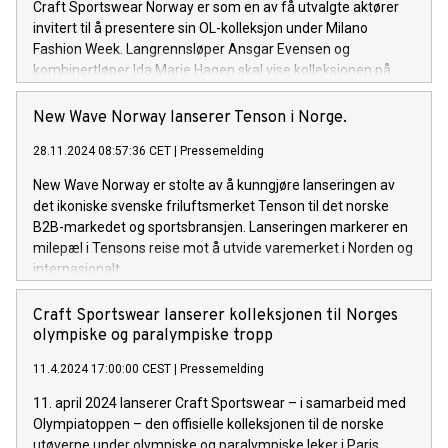
Craft Sportswear Norway er som en av få utvalgte aktører
invitert til å presentere sin OL-kolleksjon under Milano
Fashion Week. Langrennsløper Ansgar Evensen og
kombinertløper Ida Marie Hagen skal vise kolleksjonen på
catwalken under årets Olympic Edition i forkant av vinter OL i
Milano Cortina 2026.
New Wave Norway lanserer Tenson i Norge.
28.11.2024 08:57:36 CET
|
Pressemelding
New Wave Norway er stolte av å kunngjøre lanseringen av
det ikoniske svenske friluftsmerket Tenson til det norske
B2B-markedet og sportsbransjen. Lanseringen markerer en
milepæl i Tensons reise mot å utvide varemerket i Norden og
internasjonalt.
Craft Sportswear lanserer kolleksjonen til Norges
olympiske og paralympiske tropp
11.4.2024 17:00:00 CEST
|
Pressemelding
11. april 2024 lanserer Craft Sportswear – i samarbeid med
Olympiatoppen – den offisielle kolleksjonen til de norske
utøverne under olympiske og paralympiske leker i Paris