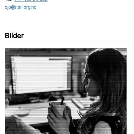
ojo@nsr-org.no
Bilder