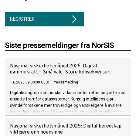
REGISTRER
Siste pressemeldinger fra NorSIS
Nasjonal sikkerhetsmåned 2026: Digital
dømmekraft – Små valg. Store konsekvenser.
1.6.2026 09:00:00 CEST
|
Pressemelding
Digitale angrep mot norske virksomheter retter seg ofte mot
ansatte fremfor datasystemer. Kunstig intelligens gjør
svindelforsøkene mer troverdige og vanskeligere å avsløre.
Samtidig er nær 3 av 10 ansatte i norske småbedrifter usikre
på egen evne til å håndtere digitale trusler.
Nasjonal sikkerhetsmåned 2025: Digital beredskap
viktigere enn noensinne