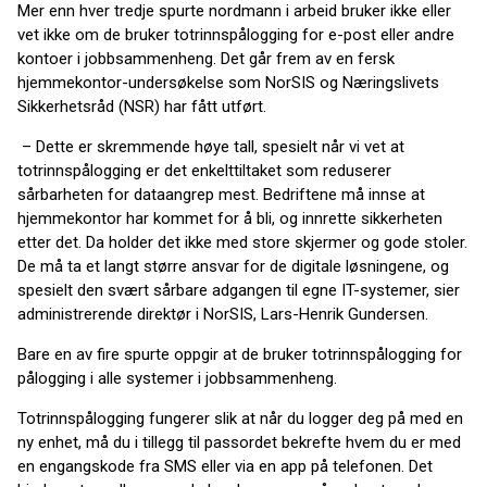
Mer enn hver tredje spurte nordmann i arbeid bruker ikke eller
vet ikke om de bruker totrinnspålogging for e-post eller andre
kontoer i jobbsammenheng. Det går frem av en fersk
hjemmekontor-undersøkelse som NorSIS og Næringslivets
Sikkerhetsråd (NSR) har fått utført.
– Dette er skremmende høye tall, spesielt når vi vet at
totrinnspålogging er det enkelttiltaket som reduserer
sårbarheten for dataangrep mest. Bedriftene må innse at
hjemmekontor har kommet for å bli, og innrette sikkerheten
etter det. Da holder det ikke med store skjermer og gode stoler.
De må ta et langt større ansvar for de digitale løsningene, og
spesielt den svært sårbare adgangen til egne IT-systemer, sier
administrerende direktør i NorSIS, Lars-Henrik Gundersen.
Bare en av fire spurte oppgir at de bruker totrinnspålogging for
pålogging i alle systemer i jobbsammenheng.
Totrinnspålogging fungerer slik at når du logger deg på med en
ny enhet, må du i tillegg til passordet bekrefte hvem du er med
en engangskode fra SMS eller via en app på telefonen. Det