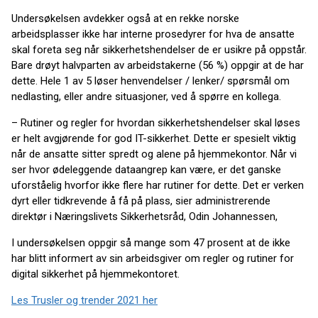
Undersøkelsen avdekker også at en rekke norske
arbeidsplasser ikke har interne prosedyrer for hva de ansatte
skal foreta seg når sikkerhetshendelser de er usikre på oppstår.
Bare drøyt halvparten av arbeidstakerne (56 %) oppgir at de har
dette. Hele 1 av 5 løser henvendelser / lenker/ spørsmål om
nedlasting, eller andre situasjoner, ved å spørre en kollega.
– Rutiner og regler for hvordan sikkerhetshendelser skal løses
er helt avgjørende for god IT-sikkerhet. Dette er spesielt viktig
når de ansatte sitter spredt og alene på hjemmekontor. Når vi
ser hvor ødeleggende dataangrep kan være, er det ganske
uforståelig hvorfor ikke flere har rutiner for dette. Det er verken
dyrt eller tidkrevende å få på plass, sier administrerende
direktør i Næringslivets Sikkerhetsråd, Odin Johannessen,
I undersøkelsen oppgir så mange som 47 prosent at de ikke
har blitt informert av sin arbeidsgiver om regler og rutiner for
digital sikkerhet på hjemmekontoret.
Les Trusler og trender 2021 her