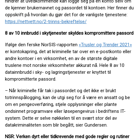
hindrer at uvedkommende kan logge seg på en konto selv om
de kjenner brukernavnet og passordet til kontoen. Her finner du
oppskrift på hvordan du gjør det for de vanligste tjenestene:
https://nettvett.no/2-trinns-bekreftelse/
8 av 10 innbrudd i skytjenester skyldes kompromittere passord
Ifølge den ferske NorSIS-rapporten
«Trusler og Trender 2021»
er kontokapring, det at kriminelle tar over en e-postkonto eller
andre kontoer i en virksomhet, en av de største digitale
truslene mot norske virksomheter akkurat nå. Hele 8 av 10
datainnbrudd i sky- og lagringstjenester er knyttet til
kompromitterte passord.
– Når kriminelle får tak i passordet og det ikke er brukt
totrinnspålogging, kan de utgi seg for å være en ansatt og be
om en pengeoverføring, stjele opplysninger eller plante
ondsinnet programvare eller løsepengevirus i bedriftens IT-
system. Dette er selve nøkkelen til en svært stor del av
datakriminaliteten som blir begått, sier Gundersen.
NSR: Verken dyrt eller tidkrevende med gode regler og rutiner