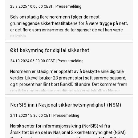
25.9.2025 10:00:00 CEST
|
Pressemelding
Selv om stadig flere nordmenn følger de mest
grunnleggende sikkerhetstiltakene for å være trygge på nett,
er det flere som innrømmer de tar sjanser de vet kan være
risikable.
Økt bekymring for digital sikkerhet
24.10.2024 06:30:00 CEST
|
Pressemelding
Nordmenn er stadig mer opptatt av å beskytte sine digitale
verdier. Likevel bruker 23 prosent stort sett samme passord,
og ti prosent har lånt bort BankID til andre. Det kommer frem
i en årlig undersøkelse om digital sikkerhetskultur i Norge.
NorSIS inn i Nasjonal sikkerhetsmyndighet (NSM)
2.11.2023 15:30:00 CET
|
Pressemelding
Norsk senter for informasjonssikring (NorSIS) vil fra
årsskiftet bli en del av Nasjonal Sikkerhetsmyndighet (NSM).