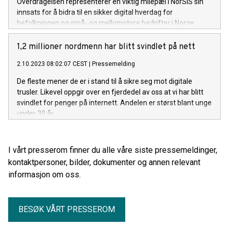
Overdragelsen representerer en viktig milepæl i NorSIS sin
innsats for å bidra til en sikker digital hverdag for
befolkningen og små- og mellomstore bedrifter i Norge.
1,2 millioner nordmenn har blitt svindlet på nett
2.10.2023 08:02:07 CEST
|
Pressemelding
De fleste mener de er i stand til å sikre seg mot digitale
trusler. Likevel oppgir over en fjerdedel av oss at vi har blitt
svindlet for penger på internett. Andelen er størst blant unge
under 30 år.
I vårt presserom finner du alle våre siste pressemeldinger,
kontaktpersoner, bilder, dokumenter og annen relevant
informasjon om oss.
BESØK VÅRT PRESSEROM