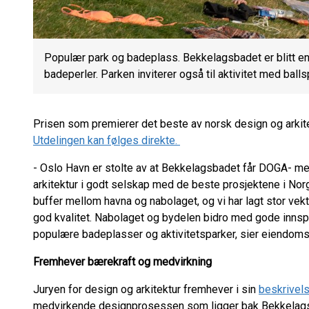
Populær park og badeplass. Bekkelagsbadet er blitt 
badeperler. Parken inviterer også til aktivitet med balls
Prisen som premierer det beste av norsk design og arkite
Utdelingen kan følges direkte.
- Oslo Havn er stolte av at Bekkelagsbadet får DOGA- me
arkitektur i godt selskap med de beste prosjektene i Nor
buffer mellom havna og nabolaget, og vi har lagt stor vek
god kvalitet. Nabolaget og bydelen bidro med gode innspil
populære badeplasser og aktivitetsparker, sier eiendoms
Fremhever bærekraft og medvirkning
Juryen for design og arkitektur fremhever i sin
beskrivels
medvirkende designprosessen som ligger bak Bekkelags