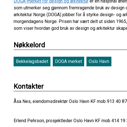
DOGA-merket for design og arkitektur
er en nasjonal aner
som utmerker seg gjennom fremragende bruk av design og/
arkitektur Norge (DOGA) jobber for å styrke design- og ar
morgendagens Norge. Prisen har vært delt ut siden 1965,
som viser hvordan god bruk av design og arkitektur skape
Nøkkelord
Bekkelagsbadet
DOGA merket
Oslo Havn
Kontakter
Åsa Nes, eiendomsdirektør Oslo Havn KF mob 913 40 8
Erlend Pehrson, prosjektleder Oslo Havn KF mob 414 19