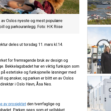
en av Oslos nyeste og mest populære
pill og parkouranlegg. Foto: H.K Riise
ktur deles ut torsdag 11. mars kl.14.
rket for fremragende bruk av design og
ge. Bekkelagsbadet har en viktig funksjon som
t på estetiske og funksjonelle løsninger med
l og ønsker, og parken er blitt en av Oslos
direktør i Oslo Havn, Åsa Nes.
e av prosjektet
den tverrfaglige og
badet. Parken sees som et vellykket