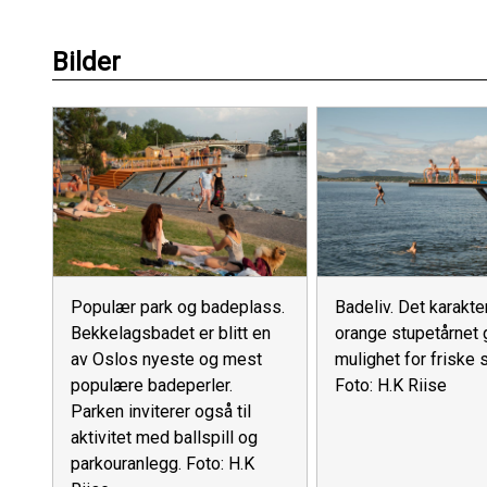
Bilder
Populær park og badeplass.
Badeliv. Det karakte
Bekkelagsbadet er blitt en
orange stupetårnet g
av Oslos nyeste og mest
mulighet for friske 
populære badeperler.
Foto: H.K Riise
Parken inviterer også til
aktivitet med ballspill og
parkouranlegg. Foto: H.K