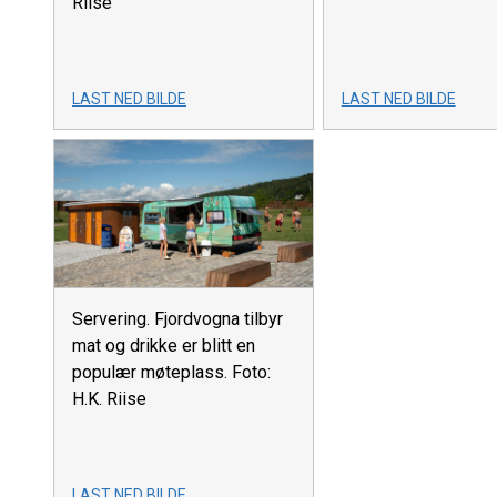
Riise
LAST NED BILDE
LAST NED BILDE
Servering. Fjordvogna tilbyr
mat og drikke er blitt en
populær møteplass. Foto:
H.K. Riise
LAST NED BILDE