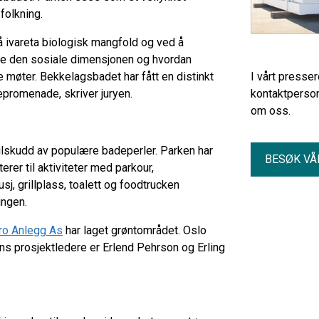
folkning.
å ivareta biologisk mangfold og ved å
ømme den sosiale dimensjonen og hvordan
le møter. Bekkelagsbadet har fått en distinkt
I vårt presse
nepromenade, skriver juryen.
kontaktperson
om oss.
ilskudd av populære badeperler. Parken har
BESØK VÅ
rer til aktiviteter med parkour,
, grillplass, toalett og foodtrucken
ingen.
ro Anlegg As
har laget grøntområdet. Oslo
vns prosjektledere er Erlend Pehrson og Erling