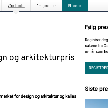
Våre kunder
Om tjenesten
Bli kunde
Følg pre
Registrer deg
sakene fra Os
av når som he
n og arkitekturpris
REGISTRE
Siste pr
erket for design og arkitektur og kalles