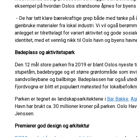
eksempel på hvordan Oslos strandsone åpnes for byens 
- De har tatt klare bærekraftige grep både med tanke på 
gjenbruke materialer fra lokal industri. Vi vil også ber
anlegget er tilrettelagt for variert aktivitet og gode sosia
identitet, med et vennlig nikk til Oslo havn og byens hav
Badeplass og aktivitetspark
Den 12 mål store parken fra 2019 er blant Oslos nyeste t
stupetårn, badebrygge og et større grøntområde som invite
sandvolleybane og ballbinge. Badeplassen har også utedusj
Fjordvogna er blitt et populært møtested for lokalbefolkn
Parken er tegnet av landskapsarkitektene i
Bar Bakke.
Ag
Havn har brukt ca. 30 millioner kroner på parken. Oslo Ha
Jenssen.
Premierer god design og arkitektur