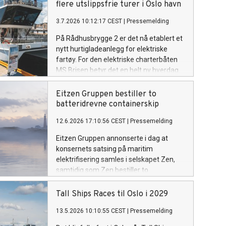
flere utslippsfrie turer i Oslo havn
3.7.2026 10:12:17 CEST
|
Pressemelding
På Rådhusbrygge 2 er det nå etablert et
nytt hurtigladeanlegg for elektriske
fartøy. For den elektriske charterbåten
MS Brisen betyr det en helt ny hverdag.
Eitzen Gruppen bestiller to
batteridrevne containerskip
12.6.2026 17:10:56 CEST
|
Pressemelding
Eitzen Gruppen annonserte i dag at
konsernets satsing på maritim
elektrifisering samles i selskapet Zen,
samtidig som Zen bestiller to
helelektriske containerskip. Skipene kan
frakte containere utslippsfritt mellom
Tall Ships Races til Oslo i 2029
Hamburg, Gøteborg og Oslo.
13.5.2026 10:10:55 CEST
|
Pressemelding