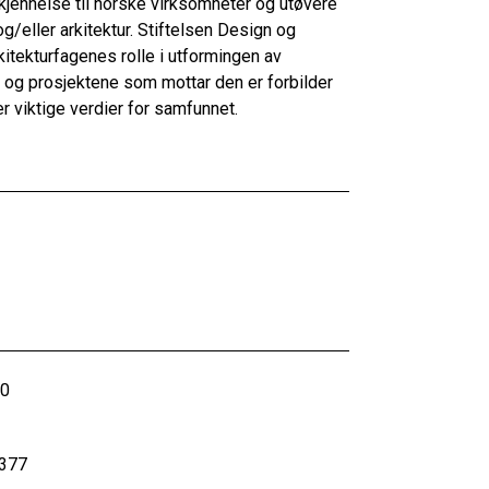
kjennelse til norske virksomheter og utøvere
eller arkitektur. Stiftelsen Design og
kitekturfagenes rolle i utformingen av
 og prosjektene som mottar den er forbilder
r viktige verdier for samfunnet.
70
 377