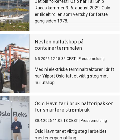
Det blir folkefest i Oslo når Tall Ship
Races kommer 3.-6. august 2029. Oslo
er tildelt rollen som vertsby for første
gang siden 1978.
Nesten nullutslipp på
containerterminalen
6.5.2026 12:15:35 CEST
|
Pressemelding
Med ni elektriske terminaltraktorer i drift
har Yilport Oslo tatt et viktig steg mot
nullutslipp.
Oslo Havn tar i bruk batteripakker
for smartere strømbruk
30.4.2026 11:02:13 CEST
|
Pressemelding
Oslo Havn tar et viktig steg i arbeidet
med energiomstilling.