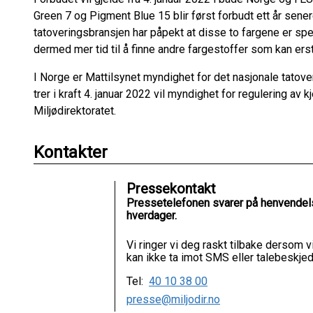
Green 7 og Pigment Blue 15 blir først forbudt ett år senere
tatoveringsbransjen har påpekt at disse to fargene er spes
dermed mer tid til å finne andre fargestoffer som kan ers
I Norge er Mattilsynet myndighet for det nasjonale tatov
trer i kraft 4. januar 2022 vil myndighet for regulering av kj
Miljødirektoratet.
Kontakter
Pressekontakt
Pressetelefonen svarer på henvendels
hverdager.
Vi ringer vi deg raskt tilbake dersom v
kan ikke ta imot SMS eller talebeskjed
Tel:
40 10 38 00
presse@miljodir.no