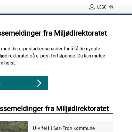
LOGG INN
ssemeldinger fra Miljødirektoratet
 med din e-postadresse under for å få de nyeste
ljødirektoratet på e-post fortløpende. Du kan melde
m helst.
R
essemeldinger fra Miljødirektoratet
Ulv felt i Sør-Fron kommune