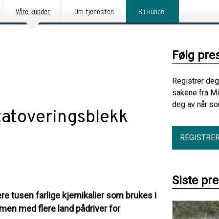
Våre kunder
Om tjenesten
Bli kunde
Følg pre
Registrer deg
sakene fra Mi
deg av når so
 tatoveringsblekk
REGISTRE
Siste pr
ere tusen farlige kjemikalier som brukes i
en med flere land pådriver for