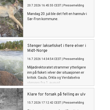
20.7.2026 16:45:55 CEST
|
Pressemelding
Mandag 20. juli ble det felt en hannulv i
Sør-Fron kommune.
Stenger laksefisket i flere elver i
Midt-Norge
16.7.2026 14:34:54 CEST
|
Pressemelding
Miljødirektoratet strammer ytterligere
inn på fisket i elver der situasjonen er
kritisk. Gaula, Orkla og Verdalselva
stenges fra 1. august.
Klare for forsøk på felling av ulv
15.7.2026 17:12:42 CEST
|
Pressemelding