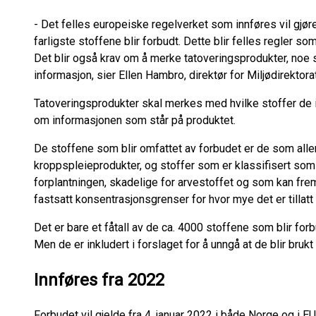
- Det felles europeiske regelverket som innføres vil gjøre
farligste stoffene blir forbudt. Dette blir felles regler so
Det blir også krav om å merke tatoveringsprodukter, noe s
informasjon, sier Ellen Hambro, direktør for Miljødirektorat
Tatoveringsprodukter skal merkes med hvilke stoffer de 
om informasjonen som står på produktet.
De stoffene som blir omfattet av forbudet er de som alle
kroppspleieprodukter, og stoffer som er klassifisert som
forplantningen, skadelige for arvestoffet og som kan frem
fastsatt konsentrasjonsgrenser for hvor mye det er tillatt 
Det er bare et fåtall av de ca. 4000 stoffene som blir forb
Men de er inkludert i forslaget for å unngå at de blir bruk
Innføres fra 2022
Forbudet vil gjelde fra 4. januar 2022 i både Norge og i E