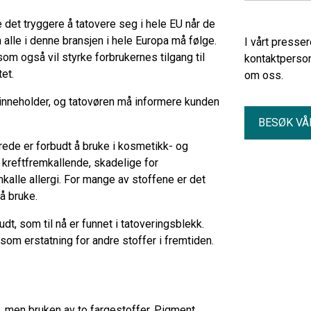
 det tryggere å tatovere seg i hele EU når de
m alle i denne bransjen i hele Europa må følge.
I vårt presse
om også vil styrke forbrukernes tilgang til
kontaktperson
et.
om oss.
inneholder, og tatovøren må informere kunden
BESØK VÅ
rede er forbudt å bruke i kosmetikk- og
 kreftfremkallende, skadelige for
kalle allergi. For mange av stoffene er det
å bruke.
udt, som til nå er funnet i tatoveringsblekk.
t som erstatning for andre stoffer i fremtiden.
U, men bruken av to fargestoffer, Pigment