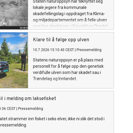
Staten naturoppsyn har tilknyttet seg
lokale jegere fra kommunale
skadefellingslag i oppdraget fra Klima-
og miljødepartementet om å felle ulven
som har skadet sau i Gausdal og Oppdal.
Klare til å følge opp ulven
10.7.2026 15:10:43 CEST
|
Pressemelding
Statens naturoppsyn er på plass med
personell for å følge opp den genetisk
verdifulle ulven som har skadet sau i
Trøndelag og Innlandet.
il i melding om laksefisket
0:36 CEST
|
Pressemelding
atet strammer inn fisket i seks elver, ikke ni slik det stod i
pressemelding.