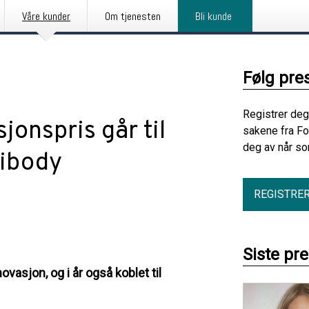
Våre kunder
Om tjenesten
Bli kunde
Følg pre
Registrer deg
onspris går til
sakene fra Fo
deg av når so
cibody
REGISTRE
Siste pr
asjon, og i år også koblet til