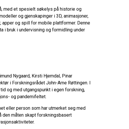
å, med et spesielt søkelys på historie og
 modeller og gjenskapinger i 3D, animasjoner,
r, apper og spill for mobile plattformer. Denne
ta i bruk i undervisning og formidling under
 Eimund Nygaard, Kirsti Hjemdal, Pinar
tør i Forskningsrådet John-Arne Røttingen. I
r tid og med utgangspunkt i egen forskning,
jons- og pandemifeltet.
mhet eller person som har utmerket seg med
på den måten skapt forskningsbasert
asjonsaktiviteter.