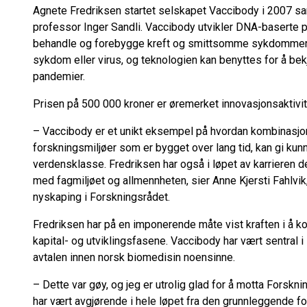
Agnete Fredriksen startet selskapet Vaccibody i 2007 
professor Inger Sandli. Vaccibody utvikler DNA-baserte p
behandle og forebygge kreft og smittsomme sykdommer. 
sykdom eller virus, og teknologien kan benyttes for å be
pandemier.
Prisen på 500 000 kroner er øremerket innovasjonsaktivit
–
Vaccibody er et unikt eksempel på hvordan kombinasjone
forskningsmiljøer som er bygget over lang tid, kan gi kunn
verdensklasse.
Fredriksen har også i løpet av karrieren de
med fagmiljøet og allmennheten
, sier Anne Kjersti Fahlv
nyskaping i Forskningsrådet.
Fredriksen har på en imponerende måte vist kraften i å 
kapital- og utviklingsfasene. Vaccibody
har vært sentral 
avtalen innen norsk biomedisin noensinne.
– Dette var gøy, og jeg er utrolig glad for å motta Forsk
har vært avgjørende i hele løpet fra den grunnleggende for