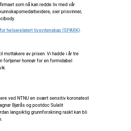
e firmaet som nå kan redde liv med vår
50 kunnskapsmedarbeidere
, sier prisvinner,
ccibody.
for helserelatert livsvitenskap (SPARK)
.
l mottakere av prisen. Vi hadde i år tre
m fortjener honnør for en formidabel
vik.
orskere ved NTNU en svært sensitiv koronatest
gnar Bjørås og postdoc Sulalit
dan langsiktig grunnforskning raskt kan bli
n.