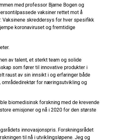
sammen med professor Bjarne Bogen og
ersontilpassede vaksiner rettet mot å
Vaksinene skreddersys for hver spesifikk
kjempe koronaviruset og fremtidige
eter.
n av talent, et sterkt team og solide
skap som fører til innovative produkter i
lt raust av sin innsikt i og erfaringer både
ik, områdedirektør for næringsutvikling og
koble biomedisinsk forskning med de krevende
i store emisjoner og nå i 2020 for den største
ningsrådets innovasjonspris. Forskningsrådet
skningen til nå i utviklingsløpene. Jeg og