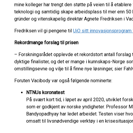
mine kolleger har trengt den støtte på veien til å etabler
teknologi og samtidig skape arbeidsplass til mer enn 
gründer og vitenskapelig direktør Agnete Fredriksen i Va
Fredriksen vil gi pengene til
UiO sitt innovasjonsprogram 
Rekordmange forslag til prisen
–
Forskningsrådet opplevde et rekordstort antall forslag ti
dyktige finalister, og det er mange i kunnskaps-Norge so
omstillingsevne og vilje til å finne nye løsninger, sier Fahl
Foruten Vacibody var også følgende nominerte:
NTNUs koronatest
På svært kort tid, i løpet av april 2020, utviklet f
som er godkjent av norske yndigheter. Professor Ma
Bandyopadhyay har ledet arbeidet. Testen viser hvor
omsatt til livsnødvendige verktøy i en krisesituasjo