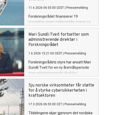
nyåret for å gi miljøene bedre tid -
11.6.2026 06:55:00 CEST
|
Pressemelding
forventes det at mange slår sammen
forslagene sine.
Forskningsrådet finansierer 19
prosjekter innen miljøvennlig energi og
petroleumsforskning. Prosjektene skal
gi næringslivet ny kunnskap om blant
Mari Sundli Tveit fortsetter som
annet kraftsystemer,
administrerende direktør i
energieffektivisering i industrien og
Forskningsrådet
sikkerhet i petroleumsvirksomheten.
1.6.2026 15:21:03 CEST
|
Pressemelding
Forskningsrådets styre har ansatt Mari
Sundli Tveit for en ny åremålsperiode
som administrerende direktør i
Forskningsrådet.
Sju norske virksomheter får støtte
for å styrke cybersikkerheten i
kraftsektoren
17.3.2026 06:55:00 CET
|
Pressemelding
Tildelingene skjer gjennom det nordiske