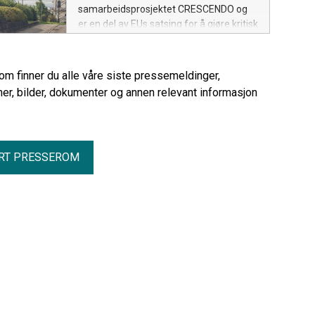
samarbeidsprosjektet CRESCENDO og
er en del av EUs satsing for å gjøre kritisk
infrastruktur mer robust mot digitale
trusler. Ordningen forvaltes i Norge av
Norges forskningsråd og Nasjonal
rom finner du alle våre siste pressemeldinger,
sikkerhetsmyndighet (NSM).
er, bilder, dokumenter og annen relevant informasjon
RT PRESSEROM