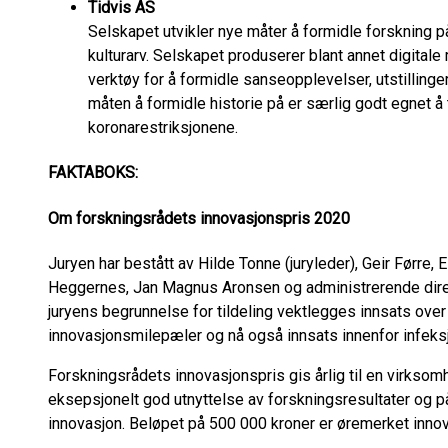
Tidvis AS
Selskapet utvikler nye måter å formidle forskning p
kulturarv. Selskapet produserer blant annet digitale
verktøy for å formidle sanseopplevelser, utstillinge
måten å formidle historie på er særlig godt egnet å 
koronarestriksjonene.
FAKTABOKS:
Om forskningsrådets innovasjonspris 2020
Juryen har bestått av Hilde Tonne (juryleder), Geir Førre,
Heggernes, Jan Magnus Aronsen og administrerende direk
juryens begrunnelse for tildeling vektlegges innsats ove
innovasjonsmilepæler og nå også innsats innenfor infeks
Forskningsrådets innovasjonspris gis årlig til en virkso
eksepsjonelt god utnyttelse av forskningsresultater og 
innovasjon. Beløpet på 500 000 kroner er øremerket innov