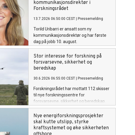
kommunikasjonsdirektør i
Forskningsrådet
13.7.2026 06:50:00 CEST
|
Pressemelding
Torild Uribarri er ansatt som ny
kommunikasjonsdirektør og har første
dag på jobb 10. august.
Stor interesse for forskning på
forsvarsevne, sikkerhet og
beredskap
30.6.2026 06:55:00 CEST
|
Pressemelding
Forskningsrådet har mottatt 112 skisser
til nye forskningssentre for
forsvarsevne, sikkerhet og beredskap.
Interessen er stor og deltakelsen bred.
Skissene er korte beskrivelser av hva
Nye energiforskningsprosjekter
senteret kan omfatte av tema,
skal kutte utslipp, styrke
virkninger og samarbeidsaktører. Til
kraftsystemet og øke sikkerheten
hovedutlysningen – som utsettes til over
offshore