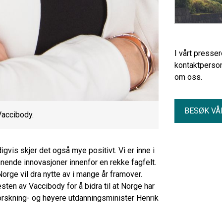
I vårt presse
kontaktperson
om oss.
BESØK VÅ
Vaccibody.
vis skjer det også mye positivt. Vi er inne i
ende innovasjoner innenfor en rekke fagfelt.
rge vil dra nytte av i mange år framover.
esten av Vaccibody for å bidra til at Norge har
rskning- og høyere utdanningsminister Henrik