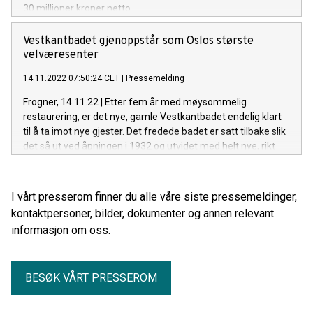
30 millioner kroner netto.
Vestkantbadet gjenoppstår som Oslos største
velværesenter
14.11.2022 07:50:24 CET
|
Pressemelding
Frogner, 14.11.22 | Etter fem år med møysommelig
restaurering, er det nye, gamle Vestkantbadet endelig klart
til å ta imot nye gjester. Det fredede badet er satt tilbake slik
det så ut ved åpningen i 1932 og utvidet med helt nye, rikt
utstyrte behandlingsrom og treningsfasiliteter. Med totalt
1400 kvadratmeter med helse- og skjønnhetstilbud, blir
Vestkantbadet byens største velværesenter.
I vårt presserom finner du alle våre siste pressemeldinger,
kontaktpersoner, bilder, dokumenter og annen relevant
informasjon om oss.
BESØK VÅRT PRESSEROM