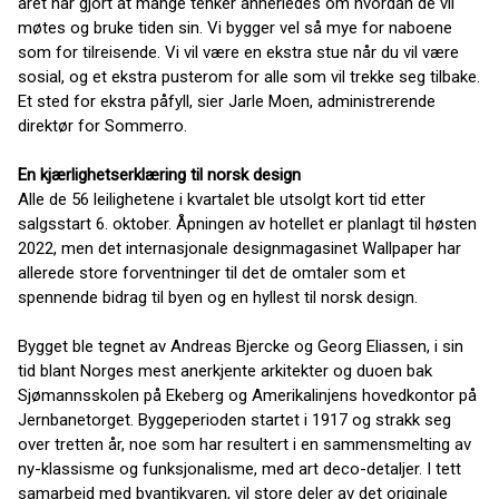
året har gjort at mange tenker annerledes om hvordan de vil
møtes og bruke tiden sin. Vi bygger vel så mye for naboene
som for tilreisende. Vi vil være en ekstra stue når du vil være
sosial, og et ekstra pusterom for alle som vil trekke seg tilbake.
Et sted for ekstra påfyll, sier Jarle Moen, administrerende
direktør for Sommerro.
En kjærlighetserklæring til norsk design
Alle de 56 leilighetene i kvartalet ble utsolgt kort tid etter
salgsstart 6. oktober. Åpningen av hotellet er planlagt til høsten
2022, men det internasjonale designmagasinet Wallpaper har
allerede store forventninger til det de omtaler som et
spennende bidrag til byen og en hyllest til norsk design.
Bygget ble tegnet av Andreas Bjercke og Georg Eliassen, i sin
tid blant Norges mest anerkjente arkitekter og duoen bak
Sjømannsskolen på Ekeberg og Amerikalinjens hovedkontor på
Jernbanetorget. Byggeperioden startet i 1917 og strakk seg
over tretten år, noe som har resultert i en sammensmelting av
ny-klassisme og funksjonalisme, med art deco-detaljer. I tett
samarbeid med byantikvaren, vil store deler av det originale