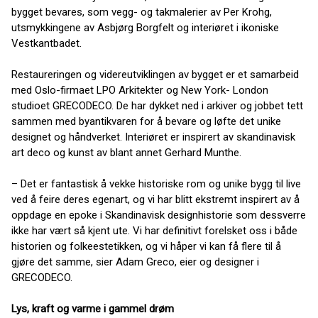
bygget bevares, som vegg- og takmalerier av Per Krohg,
utsmykkingene av Asbjørg Borgfelt og interiøret i ikoniske
Vestkantbadet.
Restaureringen og videreutviklingen av bygget er et samarbeid
med Oslo-firmaet LPO Arkitekter og New York- London
studioet GRECODECO. De har dykket ned i arkiver og jobbet tett
sammen med byantikvaren for å bevare og løfte det unike
designet og håndverket. Interiøret er inspirert av skandinavisk
art deco og kunst av blant annet Gerhard Munthe.
– Det er fantastisk å vekke historiske rom og unike bygg til live
ved å feire deres egenart, og vi har blitt ekstremt inspirert av å
oppdage en epoke i Skandinavisk designhistorie som dessverre
ikke har vært så kjent ute. Vi har definitivt forelsket oss i både
historien og folkeestetikken, og vi håper vi kan få flere til å
gjøre det samme, sier Adam Greco, eier og designer i
GRECODECO.
Lys, kraft og varme i gammel drøm