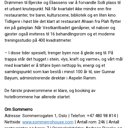
Drømmen til Bjercke og Eliassens var å forvandle Solli plass til
et urbant knutepunkt. Nå får kvartalet ikke mindre enn fire
restauranter, tre barer, kulturscene, bibliotek og en liten kino.
Tidligere i høst ble det klart at restaurant Ahaan fra Plah flytter
inn på gateplan. Når Vestkantbadet gjenåpner, vil naboer og
gjester også inviteres til 16 behandlingsrom og et moderne
treningsstudio på 400 kvadratmeter.
– I disse tider spesielt, trenger byen noe å glede seg til. På
trappa står det hugget i stein; «lys, kraft og varme», og vårt mål
med kvartalet er å tilføre byen nettopp liv, energi og et
samlingspunkt som kan bestå i minst 100 år til, sier Gunnar
Bøyum, administrerende direktør i Aspelin Ramm.
De første prøverommene er klare, og booking av
hotellrommene har allerede startet.
Om Sommerro
Adresse: Sommerrogaten 1, Oslo | Telefon: +47 480 98 814 |
Nettside:
www.sommerrohouse.com
| Antall rom: 246 | Antall