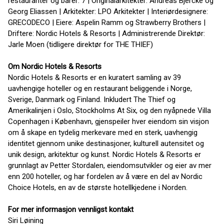
restauranter og barer: 7 | Originalarkitekter: Andreas Bjercke og
Georg Eliassen | Arkitekter: LPO Arkitekter | Interiørdesignere:
GRECODECO | Eiere: Aspelin Ramm og Strawberry Brothers |
Driftere: Nordic Hotels & Resorts | Administrerende Direktør:
Jarle Moen (tidligere direktør for THE THIEF)
Om Nordic Hotels & Resorts
Nordic Hotels & Resorts er en kuratert samling av 39
uavhengige hoteller og en restaurant beliggende i Norge,
Sverige, Danmark og Finland. Inkludert The Thief og
Amerikalinjen i Oslo, Stockholms At Six, og den nyåpnede Villa
Copenhagen i København, gjenspeiler hver eiendom sin visjon
om å skape en tydelig merkevare med en sterk, uavhengig
identitet gjennom unike destinasjoner, kulturell autensitet og
unik design, arkitektur og kunst. Nordic Hotels & Resorts er
grunnlagt av Petter Stordalen, eiendomsutvikler og eier av mer
enn 200 hoteller, og har fordelen av å være en del av Nordic
Choice Hotels, en av de største hotellkjedene i Norden.
For mer informasjon vennligst kontakt
Siri Løining