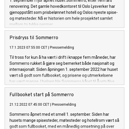
1. september i fjor åpnet huset Sommerro, etter fem års
renovering. Det gamle hovedkontoret til Oslo Lysverker har
gjenoppstått som prisbelønnet hotell og Oslos nyeste spise-
og møtesteder. Nå er historien om hele prosjektet samlet
mellom to tykke permer.
Prisdryss til Sommerro
17.1.2023 07:55:00 CET
|
Pressemelding
Til tross for kun å ha vært i drift i knappe fem måneder, har
Sommerro rukket å gjøre seg bemerket både nasjonalt og
internasjonalt. Siden åpningen 1. september 2022 har huset
vært så godt som fullbooket, og prisene og utmerkelsene
har vært mange. I helgen ble Sommerro kåret til Årets Nye
Hotell.
Fullbooket start på Sommerro
21.12.2022 07:45:00 CET
|
Pressemelding
Sommerro åpnet med et smell 1. september. Siden har
husets mange spisesteder, møtesteder og hotellrom vært så
godt som fullbooket, med en månedlig omsetning på over