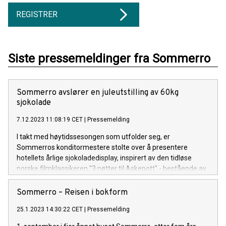
REGISTRER
Siste pressemeldinger fra Sommerro
Sommerro avslører en juleutstilling av 60kg
sjokolade
7.12.2023 11:08:19 CET
|
Pressemelding
I takt med høytidssesongen som utfolder seg, er
Sommerros konditormestere stolte over å presentere
hotellets årlige sjokoladedisplay, inspirert av den tidløse
norske filmklassikeren "3 nøtter til Askepott" - bestående av
60kg Valhronasjokolade.
Sommerro – Reisen i bokform
25.1.2023 14:30:22 CET
|
Pressemelding