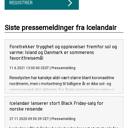
REGISTRER
Siste pressemeldinger fra Icelandair
Foretrekker trygghet og opplevelser fremfor sol og
varme: Island og Danmark er sommerens
favorittreisemål
11.6.2021 13:00:00 CEST
|
Pressemelding
Reiselysten har kanskje aldri vært større blant koronaslitne
nordmenn, men i motsetning til tidligere år er ikke sol- og
varmegaranti det viktigste. For årets sommerferie søker vi
trygghet, og gode opplevelser.
Icelandair lanserer stort Black Friday-salg for
norske reisende
27.11.2020 09:50:39 CET
|
Pressemelding