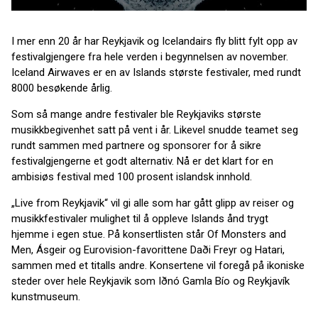
I mer enn 20 år har Reykjavik og Icelandairs fly blitt fylt opp av
festivalgjengere fra hele verden i begynnelsen av november.
Iceland Airwaves er en av Islands største festivaler, med rundt
8000 besøkende årlig.
Som så mange andre festivaler ble Reykjaviks største
musikkbegivenhet satt på vent i år. Likevel snudde teamet seg
rundt sammen med partnere og sponsorer for å sikre
festivalgjengerne et godt alternativ. Nå er det klart for en
ambisiøs festival med 100 prosent islandsk innhold.
„Live from Reykjavik“ vil gi alle som har gått glipp av reiser og
musikkfestivaler mulighet til å oppleve Islands ånd trygt
hjemme i egen stue. På konsertlisten står Of Monsters and
Men, Ásgeir og Eurovision-favorittene Daði Freyr og Hatari,
sammen med et titalls andre. Konsertene vil foregå på ikoniske
steder over hele Reykjavik som Iðnó Gamla Bío og Reykjavík
kunstmuseum.