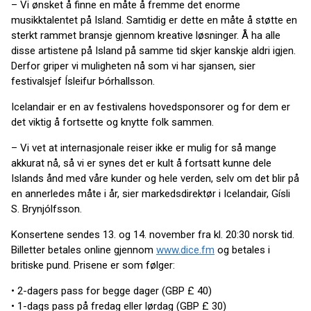
– Vi ønsket å finne en måte å fremme det enorme
musikktalentet på Island. Samtidig er dette en måte å støtte en
sterkt rammet bransje gjennom kreative løsninger. Å ha alle
disse artistene på Island på samme tid skjer kanskje aldri igjen.
Derfor griper vi muligheten nå som vi har sjansen, sier
festivalsjef Ísleifur Þórhallsson.
Icelandair er en av festivalens hovedsponsorer og for dem er
det viktig å fortsette og knytte folk sammen.
– Vi vet at internasjonale reiser ikke er mulig for så mange
akkurat nå, så vi er synes det er kult å fortsatt kunne dele
Islands ånd med våre kunder og hele verden, selv om det blir på
en annerledes måte i år, sier markedsdirektør i Icelandair, Gísli
S. Brynjólfsson.
Konsertene sendes 13. og 14. november fra kl. 20:30 norsk tid.
Billetter betales online gjennom
www.dice.fm
og betales i
britiske pund. Prisene er som følger:
• 2-dagers pass for begge dager (GBP £ 40)
• 1-dags pass på fredag eller lørdag (GBP £ 30)