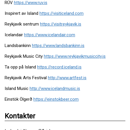
RÚV
https://www.ruv.is
Inspirert av Island
https://visiticeland.com
Reykjavík sentrum
https://visitreykjavik.is
Icelandair
https://www.icelandair.com
Landsbankinn
https://www.landsbankinn.is
Reykjavík Music City
https://www.reykjavikmusiccity.is
Ta opp på Island
https://record.iceland.is
Reykjavik Arts Festival
http://www.artfest.is
Island Music
http://www.icelandmusic.is
Einstök Ölgerð
https://einstokbeer.com
Kontakter