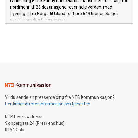
I anledning Black Friday har Icelandair lansert et stort salg for
nordmenn til 28 destinasjoner over hele verden, med
flyvninger fra Norge til Island for bare 649 kroner. Salget
varer til onsdag 9. desember.
Vil du sende en pressemelding fra NTB Kommunikasjon?
Her finner du mer informasjon om tjenesten
NTB besøksadresse
Skippergata 24 (Pressens hus)
0154 Oslo