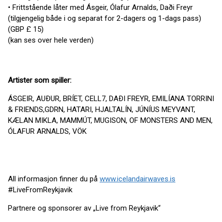
• Frittstående låter med Ásgeir, Ólafur Arnalds, Daði Freyr
(tilgjengelig både i og separat for 2-dagers og 1-dags pass)
(GBP £ 15)
(kan ses over hele verden)
Artister som spiller:
ÁSGEIR, AUÐUR, BRÍET, CELL7, DAÐI FREYR, EMILÍANA TORRINI
& FRIENDS,GDRN, HATARI, HJALTALÍN, JÚNÍUS MEYVANT,
KÆLAN MIKLA, MAMMÚT, MUGISON, OF MONSTERS AND MEN,
ÓLAFUR ARNALDS, VÖK
All informasjon finner du på
www.icelandairwaves.is
#LiveFromReykjavik
Partnere og sponsorer av „Live from Reykjavik“