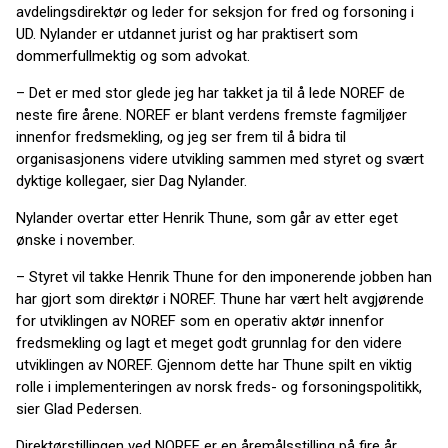
avdelingsdirektør og leder for seksjon for fred og forsoning i
UD. Nylander er utdannet jurist og har praktisert som
dommerfullmektig og som advokat.
– Det er med stor glede jeg har takket ja til å lede NOREF de
neste fire årene. NOREF er blant verdens fremste fagmiljøer
innenfor fredsmekling, og jeg ser frem til å bidra til
organisasjonens videre utvikling sammen med styret og svært
dyktige kollegaer, sier Dag Nylander.
Nylander overtar etter Henrik Thune, som går av etter eget
ønske i november.
– Styret vil takke Henrik Thune for den imponerende jobben han
har gjort som direktør i NOREF. Thune har vært helt avgjørende
for utviklingen av NOREF som en operativ aktør innenfor
fredsmekling og lagt et meget godt grunnlag for den videre
utviklingen av NOREF. Gjennom dette har Thune spilt en viktig
rolle i implementeringen av norsk freds- og forsoningspolitikk,
sier Glad Pedersen.
Direktørstillingen ved NOREF er en åremålsstilling på fire år.