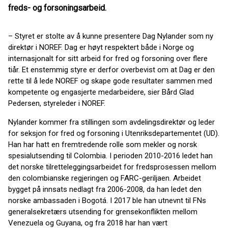
freds- og forsoningsarbeid.
– Styret er stolte av å kunne presentere Dag Nylander som ny
direktør i NOREF. Dag er høyt respektert både i Norge og
internasjonalt for sitt arbeid for fred og forsoning over flere
tiår. Et enstemmig styre er derfor overbevist om at Dag er den
rette til å lede NOREF og skape gode resultater sammen med
kompetente og engasjerte medarbeidere, sier Bård Glad
Pedersen, styreleder i NOREF.
Nylander kommer fra stillingen som avdelingsdirektør og leder
for seksjon for fred og forsoning i Utenriksdepartementet (UD).
Han har hatt en fremtredende rolle som mekler og norsk
spesialutsending til Colombia. I perioden 2010-2016 ledet han
det norske tilretteleggingsarbeidet for fredsprosessen mellom
den colombianske regjeringen og FARC-geriljaen. Arbeidet
bygget på innsats nedlagt fra 2006-2008, da han ledet den
norske ambassaden i Bogotá. I 2017 ble han utnevnt til FNs
generalsekretærs utsending for grensekonflikten mellom
Venezuela og Guyana, og fra 2018 har han vært