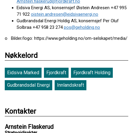
Arnstein.flaskerud@fjordkraft.no
Eidsiva Energi AS, konsernsjef Øistein Andresen +47 995
71 922
oistein.andresen@eidsivaenergi.no
Gudbrandsdal Energi Holdig AS, konsernsjef Per Oluf
Solbraa +47 958 23 274
pos@geholding.no
o Bilder/logo: https://www.geholding.no/om-selskapet/media/
Nøkkelord
Eidsiva Marked
Fjordkraft
Fjordkraft Holding
Gudbrandsdal Energi
Innlandskraft
Kontakter
Arnstein Flaskerud
Strategidirektør