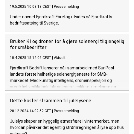
19.5.2025 10:08:18 CEST
|
Pressemelding
Under navnet Fjordkraft Företag utvides nå Fjordkrafts
bedriftssatsing til Sverige.
Bruker KI og droner for å gjøre solenergi tilgjengelig
for småbedrifter
10.4.2025 15:12:06 CEST
|
Aktuelt
Fjordkraft Bedrift lanserer nå i samarbeid med SunPool
landets første helhetlige solenergitjeneste for SMB-
markedet. Med kunstig intelligens, droneinspeksjon og
prediktivt vedlikehold blir solenergi enklere, rimeligere og
tilgjengelig helt uten investering i eget anlegg.
Dette koster strømmen til julelysene
20.12.2024 14:02:52 CET
|
Pressemelding
Julelys skaper en hyggelig atmosfære i vintermørket, men
hvordan påvirker det egentlig strømregningen å lyse opp hus
og hage?