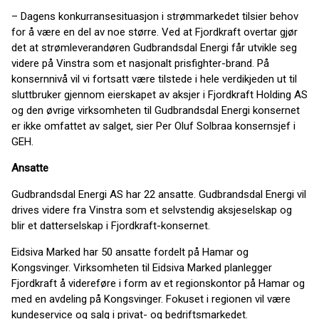
– Dagens konkurransesituasjon i strømmarkedet tilsier behov
for å være en del av noe større. Ved at Fjordkraft overtar gjør
det at strømleverandøren Gudbrandsdal Energi får utvikle seg
videre på Vinstra som et nasjonalt prisfighter-brand. På
konsernnivå vil vi fortsatt være tilstede i hele verdikjeden ut til
sluttbruker gjennom eierskapet av aksjer i Fjordkraft Holding AS
og den øvrige virksomheten til Gudbrandsdal Energi konsernet
er ikke omfattet av salget, sier Per Oluf Solbraa konsernsjef i
GEH.
Ansatte
Gudbrandsdal Energi AS har 22 ansatte. Gudbrandsdal Energi vil
drives videre fra Vinstra som et selvstendig aksjeselskap og
blir et datterselskap i Fjordkraft-konsernet.
Eidsiva Marked har 50 ansatte fordelt på Hamar og
Kongsvinger. Virksomheten til Eidsiva Marked planlegger
Fjordkraft å videreføre i form av et regionskontor på Hamar og
med en avdeling på Kongsvinger. Fokuset i regionen vil være
kundeservice og salg i privat- og bedriftsmarkedet.