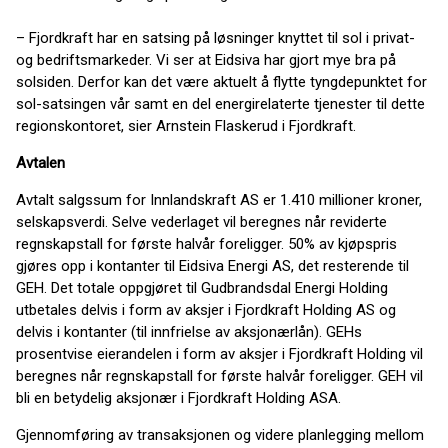
– Fjordkraft har en satsing på løsninger knyttet til sol i privat-
og bedriftsmarkeder. Vi ser at Eidsiva har gjort mye bra på
solsiden. Derfor kan det være aktuelt å flytte tyngdepunktet for
sol-satsingen vår samt en del energirelaterte tjenester til dette
regionskontoret, sier Arnstein Flaskerud i Fjordkraft.
Avtalen
Avtalt salgssum for Innlandskraft AS er 1.410 millioner kroner,
selskapsverdi. Selve vederlaget vil beregnes når reviderte
regnskapstall for første halvår foreligger. 50% av kjøpspris
gjøres opp i kontanter til Eidsiva Energi AS, det resterende til
GEH. Det totale oppgjøret til Gudbrandsdal Energi Holding
utbetales delvis i form av aksjer i Fjordkraft Holding AS og
delvis i kontanter (til innfrielse av aksjonærlån). GEHs
prosentvise eierandelen i form av aksjer i Fjordkraft Holding vil
beregnes når regnskapstall for første halvår foreligger. GEH vil
bli en betydelig aksjonær i Fjordkraft Holding ASA.
Gjennomføring av transaksjonen og videre planlegging mellom