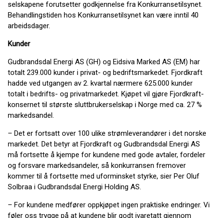
selskapene forutsetter godkjennelse fra Konkurransetilsynet.
Behandlingstiden hos Konkurransetilsynet kan være inntil 40
arbeidsdager.
Kunder
Gudbrandsdal Energi AS (GH) og Eidsiva Marked AS (EM) har
totalt 239.000 kunder i privat- og bedriftsmarkedet. Fjordkraft
hadde ved utgangen av 2. kvartal nærmere 625.000 kunder
totalt i bedrifts- og privatmarkedet. Kjøpet vil gjøre Fjordkraft-
konsernet til største sluttbrukerselskap i Norge med ca. 27 %
markedsandel.
– Det er fortsatt over 100 ulike strømleverandører i det norske
markedet. Det betyr at Fjordkraft og Gudbrandsdal Energi AS
må fortsette å kjempe for kundene med gode avtaler, fordeler
og forsvare markedsandeler, så konkurransen fremover
kommer til å fortsette med uforminsket styrke, sier Per Oluf
Solbraa i Gudbrandsdal Energi Holding AS.
– For kundene medfører oppkjøpet ingen praktiske endringer. Vi
føler oss trygge på at kundene blir godt ivaretatt gjennom