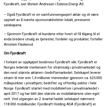
Fjordkraft, sier Øistein Andresen i Eidsiva Energi AS.
– Også Fjordkraft er en samfunnsengasjert aktør og vil være
opptatt av å ivareta sponsoraktiviteter lokalt, presiserer
selskapene.
– Gjennom Fjordkraft vil kundene etter hvert vil få tilgang til et
enda bredere utvalg av tjenester, fordeler og produkter, forteller
Arnstein Flaskerud.
Om Fjordkraft
I forkant av oppkjøpet beskrives Fjordkraft slik: Fjordkraft er
Norges ledende merkenavn for strømsalg i privatmarkedet og
den nest største aktøren i bedriftsmarkedet. Selskapet leverer
strøm til mer enn 1,4 millioner mennesker gjennom ca. 625.000
målepunkter i privathjem, bedrifter og offentlig sektor i hele
Norge. Fjordkraft startet med mobiltelefoni i privatmarkedet i
april 2017 og har blitt den største av mobilaktørene uten eget
nett. Ved utgangen av 2. kvartal hadde selskapet nærmere
118.000 mobilkunder. Fjordkraft Holding ASA (Fjordkraft) er