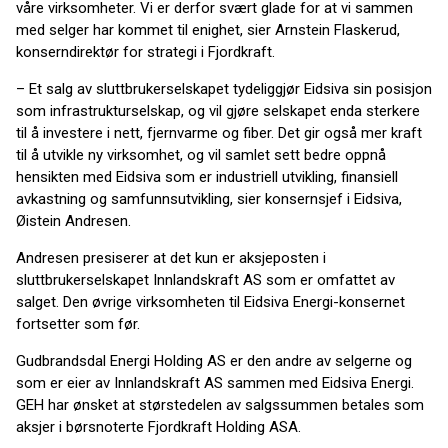
våre virksomheter. Vi er derfor svært glade for at vi sammen
med selger har kommet til enighet, sier Arnstein Flaskerud,
konserndirektør for strategi i Fjordkraft.
– Et salg av sluttbrukerselskapet tydeliggjør Eidsiva sin posisjon
som infrastrukturselskap, og vil gjøre selskapet enda sterkere
til å investere i nett, fjernvarme og fiber. Det gir også mer kraft
til å utvikle ny virksomhet, og vil samlet sett bedre oppnå
hensikten med Eidsiva som er industriell utvikling, finansiell
avkastning og samfunnsutvikling, sier konsernsjef i Eidsiva,
Øistein Andresen.
Andresen presiserer at det kun er aksjeposten i
sluttbrukerselskapet Innlandskraft AS som er omfattet av
salget. Den øvrige virksomheten til Eidsiva Energi-konsernet
fortsetter som før.
Gudbrandsdal Energi Holding AS er den andre av selgerne og
som er eier av Innlandskraft AS sammen med Eidsiva Energi.
GEH har ønsket at størstedelen av salgssummen betales som
aksjer i børsnoterte Fjordkraft Holding ASA.