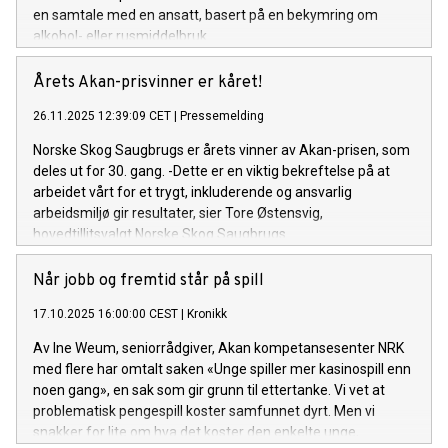
en samtale med en ansatt, basert på en bekymring om
alkohol- eller rusmiddelbruk.
Årets Akan-prisvinner er kåret!
26.11.2025 12:39:09 CET
|
Pressemelding
Norske Skog Saugbrugs er årets vinner av Akan-prisen, som
deles ut for 30. gang. -Dette er en viktig bekreftelse på at
arbeidet vårt for et trygt, inkluderende og ansvarlig
arbeidsmiljø gir resultater, sier Tore Østensvig,
hovedtillitsvalgt Norske Skog Saugbrugs.
Når jobb og fremtid står på spill
17.10.2025 16:00:00 CEST
|
Kronikk
Av Ine Weum, seniorrådgiver, Akan kompetansesenter NRK
med flere har omtalt saken «Unge spiller mer kasinospill enn
noen gang», en sak som gir grunn til ettertanke. Vi vet at
problematisk pengespill koster samfunnet dyrt. Men vi
snakker for lite om hva det koster den enkelte unge,