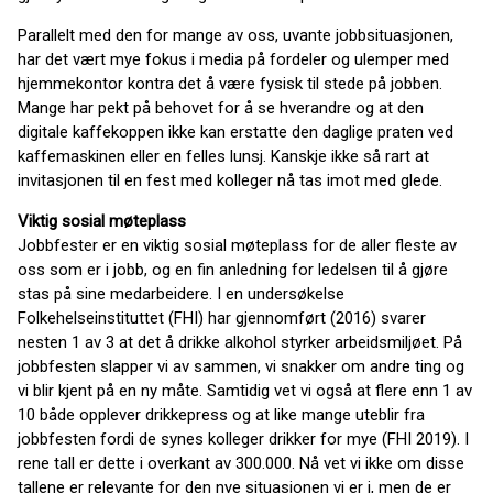
Parallelt med den for mange av oss, uvante jobbsituasjonen,
har det vært mye fokus i media på fordeler og ulemper med
hjemmekontor kontra det å være fysisk til stede på jobben.
Mange har pekt på behovet for å se hverandre og at den
digitale kaffekoppen ikke kan erstatte den daglige praten ved
kaffemaskinen eller en felles lunsj. Kanskje ikke så rart at
invitasjonen til en fest med kolleger nå tas imot med glede.
Viktig sosial møteplass
Jobbfester er en viktig sosial møteplass for de aller fleste av
oss som er i jobb, og en fin anledning for ledelsen til å gjøre
stas på sine medarbeidere. I en undersøkelse
Folkehelseinstituttet (FHI) har gjennomført (2016) svarer
nesten 1 av 3 at det å drikke alkohol styrker arbeidsmiljøet. På
jobbfesten slapper vi av sammen, vi snakker om andre ting og
vi blir kjent på en ny måte. Samtidig vet vi også at flere enn 1 av
10 både opplever drikkepress og at like mange uteblir fra
jobbfesten fordi de synes kolleger drikker for mye (FHI 2019). I
rene tall er dette i overkant av 300.000. Nå vet vi ikke om disse
tallene er relevante for den nye situasjonen vi er i, men de er