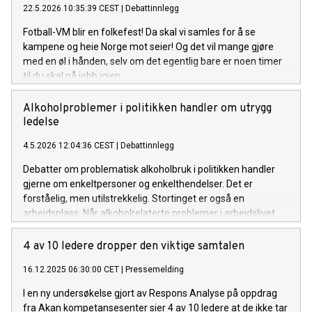
22.5.2026 10:35:39 CEST
|
Debattinnlegg
Fotball-VM blir en folkefest! Da skal vi samles for å se
kampene og heie Norge mot seier! Og det vil mange gjøre
med en øl i hånden, selv om det egentlig bare er noen timer
til du skal på jobb igjen.
Alkoholproblemer i politikken handler om utrygg
ledelse
4.5.2026 12:04:36 CEST
|
Debattinnlegg
Debatter om problematisk alkoholbruk i politikken handler
gjerne om enkeltpersoner og enkelthendelser. Det er
forståelig, men utilstrekkelig. Stortinget er også en
arbeidsplass. Når alkoholrelaterte problemer i arbeidslivet
får lov til å etablere seg, er det ikke fordi ingen ser dem. De
oppstår fordi ingen tar den nødvendige samtalen mens det
4 av 10 ledere dropper den viktige samtalen
fortsatt er mulig å gjøre noe med dem. Problematisk
16.12.2025 06:30:00 CET
|
Pressemelding
alkoholbruk i politikken er først og fremst et spørsmål om
ledelse.
I en ny undersøkelse gjort av Respons Analyse på oppdrag
fra Akan kompetansesenter sier 4 av 10 ledere at de ikke tar