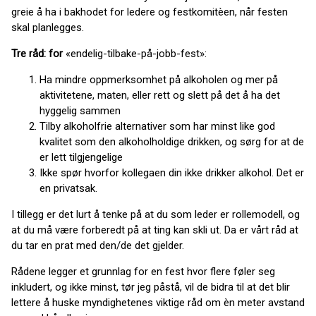
greie å ha i bakhodet for ledere og festkomitèen, når festen
skal planlegges.
Tre råd: for
«endelig-tilbake-på-jobb-fest»:
Ha mindre oppmerksomhet på alkoholen og mer på
aktivitetene, maten, eller rett og slett på det å ha det
hyggelig sammen
Tilby alkoholfrie alternativer som har minst like god
kvalitet som den alkoholholdige drikken, og sørg for at de
er lett tilgjengelige
Ikke spør hvorfor kollegaen din ikke drikker alkohol. Det er
en privatsak.
I tillegg er det lurt å tenke på at du som leder er rollemodell, og
at du må være forberedt på at ting kan skli ut. Da er vårt råd at
du tar en prat med den/de det gjelder.
Rådene legger et grunnlag for en fest hvor flere føler seg
inkludert, og ikke minst, tør jeg påstå, vil de bidra til at det blir
lettere å huske myndighetenes viktige råd om èn meter avstand