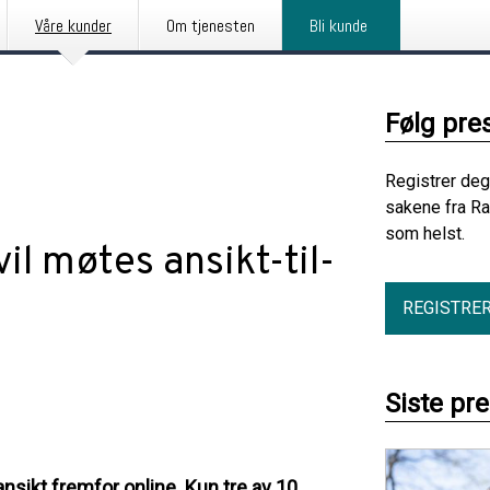
Våre kunder
Om tjenesten
Bli kunde
Følg pre
Registrer deg
sakene fra Ra
som helst.
il møtes ansikt-til-
REGISTRE
Siste pr
nsikt fremfor online. Kun tre av 10