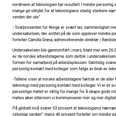
nordmenn at teknologien har resultert i mindre personlig 
mange gir uttrykk for at teknologiens stadig sterkere nær
verden der ute”.
- Svarprosenten for Norge er svært lav, sammenlignet me
undersøkelsen, der snittet på de som opplever mindre per
forteller Camilla Grana, administrerende direktør i Randst
Undersøkelsen ble gjennomført i mars, blant mer enn 26.0
av de norske arbeidstagerne som deltok i undersøkelsen 
formen for samarbeid på arbeidsplassen. Samtidig svarer 
personlig kontakt med kolleger som følge av bruk av tekn
-Tallene viser at norske arbeidstagere faktisk er de aller f
teknologi med personlig kontakt med kolleger. Vi er et 
personlige møtet er viktig for mange for å skape gode rel
møtes øker ettersom vi kommuniserer mer og mer digitalt,
På globalt nivå svarer 53 prosent at teknologiens nærvær
virkelige verden”, mens 46 prosent forteller om mindre 