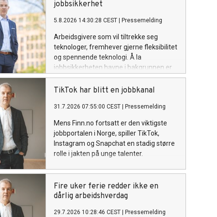
jobbsikkerhet
5.8.2026 14:30:28 CEST
|
Pressemelding
Arbeidsgivere som vil tiltrekke seg
teknologer, fremhever gjerne fleksibilitet
og spennende teknologi. Å la
jobbsikkerheten havne i bakgrunnen er
en tabbe. I Randstads siste
undersøkelse svarer 66 prosent av
TikTok har blitt en jobbkanal
teknologene at jobbsikkerhet er viktig
31.7.2026 07:55:00 CEST
|
Pressemelding
når de vurderer en arbeidsgiver, mot 55
prosent blant de øvrige respondentene.
Mens Finn.no fortsatt er den viktigste
jobbportalen i Norge, spiller TikTok,
Instagram og Snapchat en stadig større
rolle i jakten på unge talenter.
Fire uker ferie redder ikke en
dårlig arbeidshverdag
29.7.2026 10:28:46 CEST
|
Pressemelding