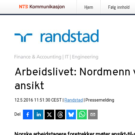
Hjem
Følg innhold
Arbeidslivet: Nordmenn v
ansikt
12.5.2016 11:51:30 CEST
|
Randstad
|
Pressemelding
Del
Norske arbeidstagere foretrekker møter ansikt-til-a