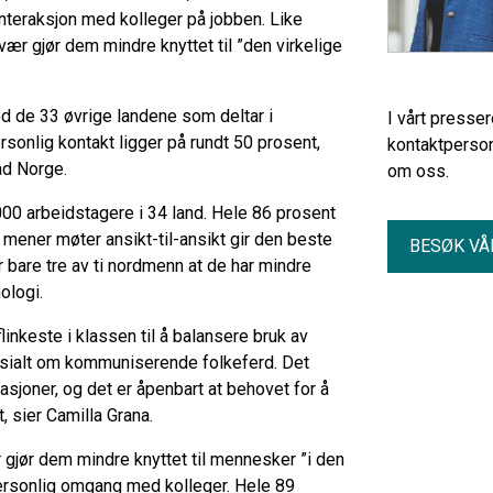
interaksjon med kolleger på jobben. Like
vær gjør dem mindre knyttet til ”den virkelige
d de 33 øvrige landene som deltar i
I vårt presse
sonlig kontakt ligger på rundt 50 prosent,
kontaktperson
ad Norge.
om oss.
00 arbeidstagere i 34 land. Hele 86 prosent
mener møter ansikt-til-ansikt gir den beste
BESØK VÅ
bare tre av ti nordmenn at de har mindre
ologi.
linkeste i klassen til å balansere bruk av
sosialt om kommuniserende folkeferd. Det
asjoner, og det er åpenbart at behovet for å
 sier Camilla Grana.
 gjør dem mindre knyttet til mennesker ”i den
personlig omgang med kolleger. Hele 89