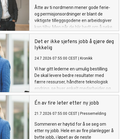
Åtte av ti nordmenn mener gode ferie-
og permisjonsordninger er blant de
viktigste tilleggsgodene en arbeidsgiver
kan tilby. Men når de blir bedt om å peke
på hva som faktisk skaper god balanse
mellom jobb og fritid, så er det
Det er ikke sjefens jobb å gjøre deg
arbeidsmiljøet resten av året som betyr
lykkelig
mest.
24.7.2026 07:55:00 CEST
|
Kronikk
Vi har gitt lederne en umulig bestilling.
De skal levere bedre resultater med
færre ressurser, håndtere teknologisk
endring, se hver enkelt medarbeider og
samtidig sørge for at alle er motiverte.
Når arbeidsdagen butter, peker vi
Én av fire leter etter ny jobb
oppover. Kanskje har vi glemt at et godt
21.7.2026 07:55:00 CEST
|
Pressemelding
arbeidsliv også krever noe av den som
blir ledet.
Sommeren er høytid for å se seg om
etter ny jobb. Hele en av fire planlegger å
bytte jobb, i løpet av de neste