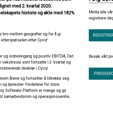
gnet med 2. kvartal 2020.
Motta alle vå
 selskapets historie og økte med 182%
registrere de
 bro mellom geografier og for å gi
REGISTRE
etterspørselen etter Cyviz’
ter og ordreinngang og positiv EBITDA, Det
Besøk vårt pr
n vekstreise som fortsatte i 2. kvartal og
istrerende direktør i Cyviz.
PRESSER
nnom årene og fortsetter å tiltrekke seg
 og tjenester. Fordelene for store
asy Software Platform er mange og gir
 til samarbeidsrom og operasjonssentre,