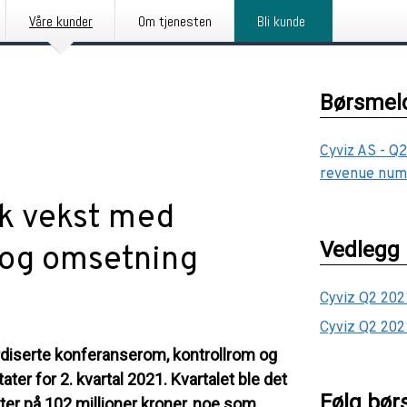
Våre kunder
Om tjenesten
Bli kunde
Børsmeld
Cyviz AS - Q2
revenue num
rk vekst med
Vedlegg
 og omsetning
Cyviz Q2 202
Cyviz Q2 202
ardiserte konferanserom, kontrollrom og
ter for 2. kvartal 2021. Kvartalet ble det
Følg bør
ter på 102 millioner kroner, noe som