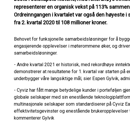
representerer en organisk vekst på 113% sammenli
Ordreinngangen i kvartalet var også den høyeste i
fra 2. kvartal 2020 til 108 millioner kroner.
Behovet for funksjonelle samarbeidsløsninger for å bygge
engasjerende opplevelser i møterommene øker, og driver 
samarbeidsløsninger.
- Andre kvartal 2021 er historisk, med rekordhøye inntek
demonstrerer at resultatene for 1. kvartal var starten på e
underbygger våre langsiktige mål, sier Espen Gylvik, admin
- Cyviz har fått mange betydelige kunder i porteføljen gje
globale selskaper med sin enestående teknologiplattform
multinasjonale selskaper som standardiserer på Cyviz E
effektivitetsgevinster og enestående brukeropplevelser
kommenterer Gylvik