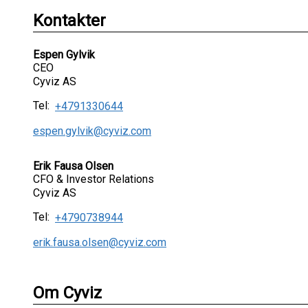
Kontakter
Espen Gylvik
CEO
Cyviz AS
Tel:
+4791330644
espen.gylvik@cyviz.com
Erik Fausa Olsen
CFO & Investor Relations
Cyviz AS
Tel:
+4790738944
erik.fausa.olsen@cyviz.com
Om Cyviz