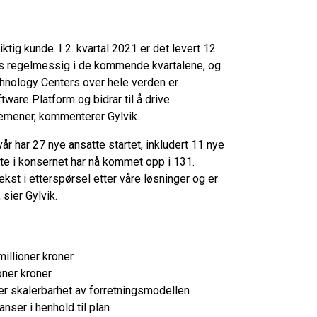
tig kunde. I 2. kvartal 2021 er det levert 12
ntes regelmessig i de kommende kvartalene, og
chnology Centers over hele verden er
ware Platform og bidrar til å drive
jemener, kommenterer Gylvik.
vår har 27 nye ansatte startet, inkludert 11 nye
tte i konsernet har nå kommet opp i 131.
st i etterspørsel etter våre løsninger og er
 sier Gylvik.
illioner kroner
oner kroner
er skalerbarhet av forretningsmodellen
anser i henhold til plan