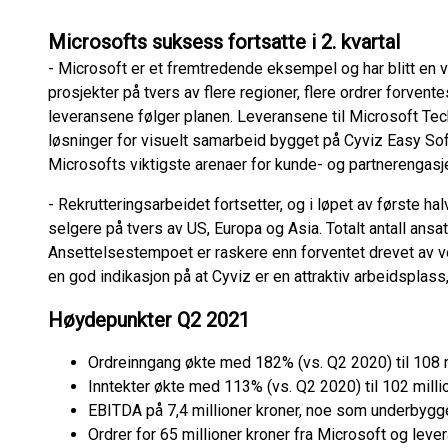
Microsofts suksess fortsatte i 2. kvartal
- Microsoft er et fremtredende eksempel og har blitt en vik
prosjekter på tvers av flere regioner, flere ordrer forve
leveransene følger planen. Leveransene til Microsoft Te
løsninger for visuelt samarbeid bygget på Cyviz Easy Soft
Microsofts viktigste arenaer for kunde- og partnerengas
- Rekrutteringsarbeidet fortsetter, og i løpet av første hal
selgere på tvers av US, Europa og Asia. Totalt antall ansa
Ansettelsestempoet er raskere enn forventet drevet av vek
en god indikasjon på at Cyviz er en attraktiv arbeidsplass,
Høydepunkter Q2 2021
Ordreinngang økte med 182% (vs. Q2 2020) til 108 m
Inntekter økte med 113% (vs. Q2 2020) til 102 milli
EBITDA på 7,4 millioner kroner, noe som underbygg
Ordrer for 65 millioner kroner fra Microsoft og lever