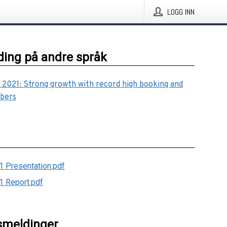
LOGG INN
ing på andre språk
 2021: Strong growth with record high booking and
bers
1 Presentation.pdf
1 Report.pdf
smeldinger