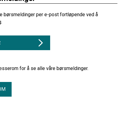
re børsmeldinger per e-post fortløpende ved å
g.
R
esserom for å se alle våre børsmeldinger.
OM