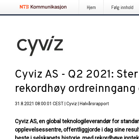
Hjem
Følg innhold
Cyviz AS - Q2 2021: Ste
rekordhøy ordreinngang
31.8.2021 08:00:01 CEST
|
Cyviz
|
Halvårsrapport
Cyviz AS, en global teknologileverandør for stand
opplevelsessentre, offentliggjorde i dag sine resulta
beste i selskapets historie, med rekordhøye inntek