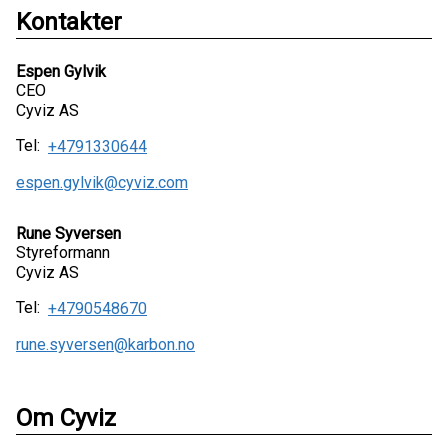
Kontakter
Espen Gylvik
CEO
Cyviz AS
Tel:
+4791330644
espen.gylvik@cyviz.com
Rune Syversen
Styreformann
Cyviz AS
Tel:
+4790548670
rune.syversen@karbon.no
Om Cyviz