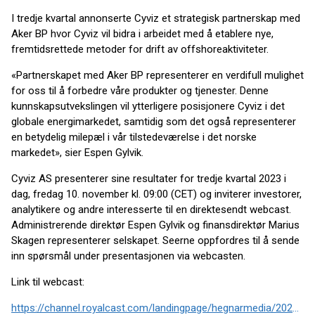
I tredje kvartal annonserte Cyviz et strategisk partnerskap med
Aker BP hvor Cyviz vil bidra i arbeidet med å etablere nye,
fremtidsrettede metoder for drift av offshoreaktiviteter.
«Partnerskapet med Aker BP representerer en verdifull mulighet
for oss til å forbedre våre produkter og tjenester. Denne
kunnskapsutvekslingen vil ytterligere posisjonere Cyviz i det
globale energimarkedet, samtidig som det også representerer
en betydelig milepæl i vår tilstedeværelse i det norske
markedet», sier Espen Gylvik.
Cyviz AS presenterer sine resultater for tredje kvartal 2023 i
dag, fredag 10. november kl. 09:00 (CET) og inviterer investorer,
analytikere og andre interesserte til en direktesendt webcast.
Administrerende direktør Espen Gylvik og finansdirektør Marius
Skagen representerer selskapet. Seerne oppfordres til å sende
inn spørsmål under presentasjonen via webcasten.
Link til webcast:
https://channel.royalcast.com/landingpage/hegnarmedia/20231110_3/