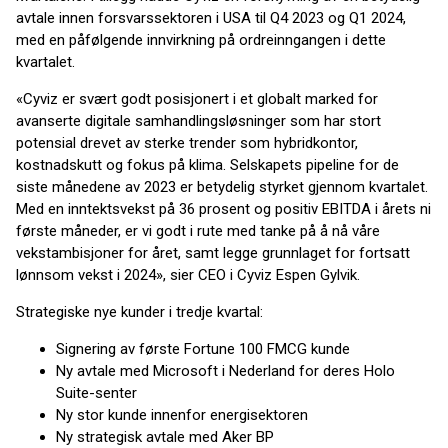
avtale innen forsvarssektoren i USA til Q4 2023 og Q1 2024,
med en påfølgende innvirkning på ordreinngangen i dette
kvartalet.
«Cyviz er svært godt posisjonert i et globalt marked for
avanserte digitale samhandlingsløsninger som har stort
potensial drevet av sterke trender som hybridkontor,
kostnadskutt og fokus på klima. Selskapets pipeline for de
siste månedene av 2023 er betydelig styrket gjennom kvartalet.
Med en inntektsvekst på 36 prosent og positiv EBITDA i årets ni
første måneder, er vi godt i rute med tanke på å nå våre
vekstambisjoner for året, samt legge grunnlaget for fortsatt
lønnsom vekst i 2024», sier CEO i Cyviz Espen Gylvik.
Strategiske nye kunder i tredje kvartal:
Signering av første Fortune 100 FMCG kunde
Ny avtale med Microsoft i Nederland for deres Holo
Suite-senter
Ny stor kunde innenfor energisektoren
Ny strategisk avtale med Aker BP