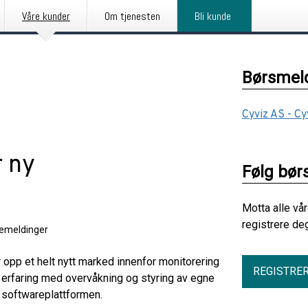
Våre kunder
Om tjenesten
Bli kunde
Børsmeld
Cyviz AS - C
r ny
Følg bør
Motta alle vå
registrere de
semeldinger
 opp et helt nytt marked innenfor monitorering
REGISTRE
rs erfaring med overvåkning og styring av egne
e softwareplattformen.