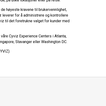
e, på ulike lokasjoner eller på reise.
de høyeste kravene til brukervennlighet,
z leverer for å administrere og kontrollere
z til det foretrukne valget for kunder med
 våre Cyviz Experience Centers i Atlanta,
Singapore, Stavanger eller Washington DC.
CYVIZ).