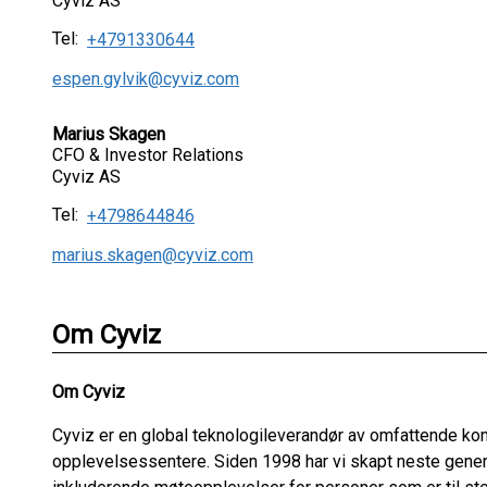
Cyviz AS
Tel:
+4791330644
espen.gylvik@cyviz.com
Marius Skagen
CFO & Investor Relations
Cyviz AS
Tel:
+4798644846
marius.skagen@cyviz.com
Om Cyviz
Om Cyviz
Cyviz er en global teknologileverandør av omfattende k
opplevelsessentere. Siden 1998 har vi skapt neste gene