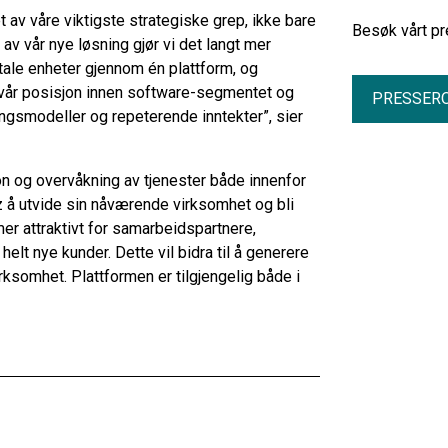
 av våre viktigste strategiske grep, ikke bare
Besøk vårt pr
av vår nye løsning gjør vi det langt mer
tale enheter gjennom én plattform, og
 vår posisjon innen software-segmentet og
PRESSER
ingsmodeller og repeterende inntekter”, sier
n og overvåkning av tjenester både innenfor
iz å utvide sin nåværende virksomhet og bli
er attraktivt for samarbeidspartnere,
lt nye kunder. Dette vil bidra til å generere
rksomhet. Plattformen er tilgjengelig både i