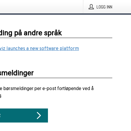
LOGG INN
ing på andre språk
yviz launches a new software platform
smeldinger
re børsmeldinger per e-post fortløpende ved å
g.
R