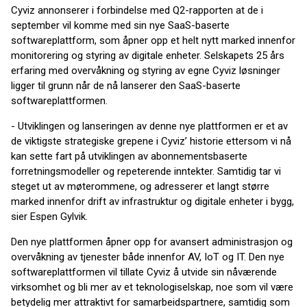
Cyviz annonserer i forbindelse med Q2-rapporten at de i
september vil komme med sin nye SaaS-baserte
softwareplattform, som åpner opp et helt nytt marked innenfor
monitorering og styring av digitale enheter. Selskapets 25 års
erfaring med overvåkning og styring av egne Cyviz løsninger
ligger til grunn når de nå lanserer den SaaS-baserte
softwareplattformen.
- Utviklingen og lanseringen av denne nye plattformen er et av
de viktigste strategiske grepene i Cyviz’ historie ettersom vi nå
kan sette fart på utviklingen av abonnementsbaserte
forretningsmodeller og repeterende inntekter. Samtidig tar vi
steget ut av møterommene, og adresserer et langt større
marked innenfor drift av infrastruktur og digitale enheter i bygg,
sier Espen Gylvik.
Den nye plattformen åpner opp for avansert administrasjon og
overvåkning av tjenester både innenfor AV, IoT og IT. Den nye
softwareplattformen vil tillate Cyviz å utvide sin nåværende
virksomhet og bli mer av et teknologiselskap, noe som vil være
betydelig mer attraktivt for samarbeidspartnere, samtidig som