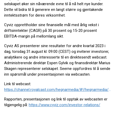
selskapet øker sin nåværende evne til å nå helt nye kunder.
Dette vil bidra til å generere en langt større og gjentakende
inntektsstrøm for deres virksomhet.
Cyviz opprettholder sine finansielle mål med årlig vekst i
driftsinntekter (CAGR) på 30 prosent og 15-20 prosent
EBITDA-margin på mellomlang sikt.
Cyviz AS presenterer sine resultater for andre kvartal 2023 i
dag, torsdag 31.august kl. 09:00 (CEST) og inviterer investorer,
analytikere og andre interesserte til en direktesendt webcast.
Administrerende direktør Espen Gylvik og finansdirektør Marius
Skagen representerer selskapet. Seerne oppfordres til å sende
inn spørsmål under presentasjonen via webcasten.
Link til webcast:
https://channel.royalcast.com/hegnarmedia/#!/hegnarmedia/20230831_3
Rapporten, presentasjonen og link til opptak av webcasten er
tilgjengelig på:
https://www.cyviz.com/investor-relations/