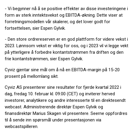
- Vi begynner nå å se positive effekter av disse investeringene i
form av sterk inntektsvekst og EBITDA-økning. Dette viser at
forretningsmodellen vår skalerer, og det lover godt for
fortsettelsen, sier Espen Gylvik.
- Den store ordrereserven er en god plattform for videre vekst i
2023. Lønnsom vekst er viktig for oss, og i 2023 vil vi legge vekt
på ytterligere å forbedre kontantstrømmen fra driften og den
frie kontantstrømmen, sier Espen Gylvik.
Cyviz gjentar sine mål om å nå en EBITDA-margin på 15-20
prosent på mellomlang sikt.
Cyviz AS presenterer sine resultater for fjerde kvartal 2022 i
dag, fredag 10. februar kl. 09:00 (CET) og inviterer herved
investorer, analytikere og andre interesserte til en direktesendt
webcast. Administrerende direktør Espen Gylvik og
finansdirektør Marius Skagen vil presentere. Seerne oppfordres
til å sende inn spørsmål under presentasjonen via
webcastspilleren.