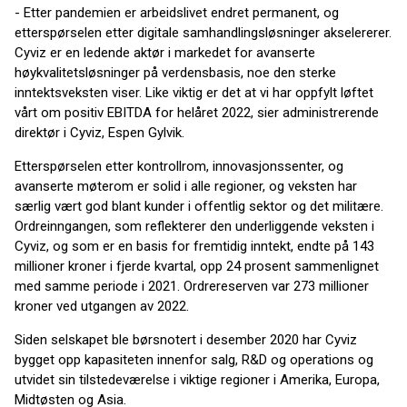
- Etter pandemien er arbeidslivet endret permanent, og
etterspørselen etter digitale samhandlingsløsninger akselererer.
Cyviz er en ledende aktør i markedet for avanserte
høykvalitetsløsninger på verdensbasis, noe den sterke
inntektsveksten viser. Like viktig er det at vi har oppfylt løftet
vårt om positiv EBITDA for helåret 2022, sier administrerende
direktør i Cyviz, Espen Gylvik.
Etterspørselen etter kontrollrom, innovasjonssenter, og
avanserte møterom er solid i alle regioner, og veksten har
særlig vært god blant kunder i offentlig sektor og det militære.
Ordreinngangen, som reflekterer den underliggende veksten i
Cyviz, og som er en basis for fremtidig inntekt, endte på 143
millioner kroner i fjerde kvartal, opp 24 prosent sammenlignet
med samme periode i 2021. Ordrereserven var 273 millioner
kroner ved utgangen av 2022.
Siden selskapet ble børsnotert i desember 2020 har Cyviz
bygget opp kapasiteten innenfor salg, R&D og operations og
utvidet sin tilstedeværelse i viktige regioner i Amerika, Europa,
Midtøsten og Asia.