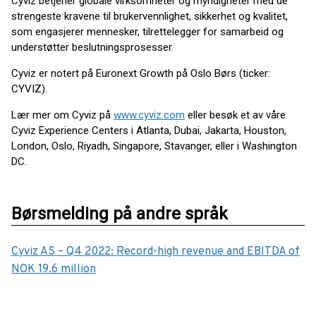
Cyviz betjener globale virksomheter og myndigheter med de
strengeste kravene til brukervennlighet, sikkerhet og kvalitet,
som engasjerer mennesker, tilrettelegger for samarbeid og
understøtter beslutningsprosesser.
Cyviz er notert på Euronext Growth på Oslo Børs (ticker:
CYVIZ).
Lær mer om Cyviz på
www.cyviz.com
eller besøk et av våre
Cyviz Experience Centers i Atlanta, Dubai, Jakarta, Houston,
London, Oslo, Riyadh, Singapore, Stavanger, eller i Washington
DC.
Børsmelding på andre språk
Cyviz AS – Q4 2022: Record-high revenue and EBITDA of
NOK 19.6 million