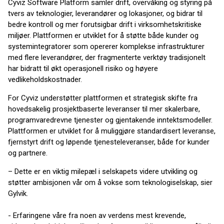
Cyviz Software Platform samler drift, overvåking og styring på
tvers av teknologier, leverandører og lokasjoner, og bidrar til
bedre kontroll og mer forutsigbar drift i virksomhetskritiske
miljøer. Plattformen er utviklet for å støtte både kunder og
systemintegratorer som opererer komplekse infrastrukturer
med flere leverandører, der fragmenterte verktøy tradisjonelt
har bidratt til økt operasjonell risiko og høyere
vedlikeholdskostnader.
For Cyviz understøtter plattformen et strategisk skifte fra
hovedsakelig prosjektbaserte leveranser til mer skalerbare,
programvaredrevne tjenester og gjentakende inntektsmodeller.
Plattformen er utviklet for å muliggjøre standardisert leveranse,
fjernstyrt drift og løpende tjenesteleveranser, både for kunder
og partnere.
– Dette er en viktig milepæl i selskapets videre utvikling og
støtter ambisjonen vår om å vokse som teknologiselskap, sier
Gylvik.
- Erfaringene våre fra noen av verdens mest krevende,