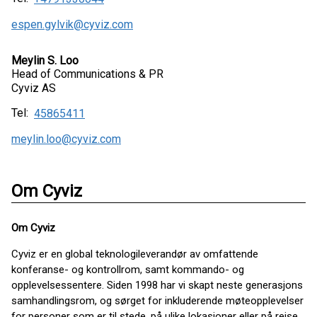
espen.gylvik@cyviz.com
Meylin S. Loo
Head of Communications & PR
Cyviz AS
Tel:
45865411
meylin.loo@cyviz.com
Om Cyviz
Om Cyviz
Cyviz er en global teknologileverandør av omfattende
konferanse- og kontrollrom, samt kommando- og
opplevelsessentere. Siden 1998 har vi skapt neste generasjons
samhandlingsrom, og sørget for inkluderende møteopplevelser
for personer som er til stede, på ulike lokasjoner eller på reise.