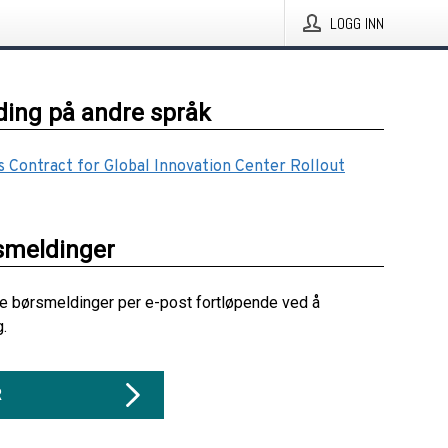
LOGG INN
ing på andre språk
s Contract for Global Innovation Center Rollout
smeldinger
re børsmeldinger per e-post fortløpende ved å
g.
R