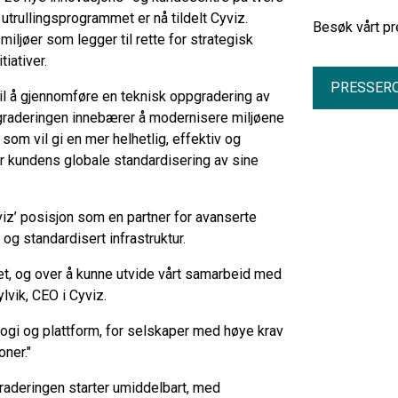
 utrullingsprogrammet er nå tildelt Cyviz.
Besøk vårt pr
jøer som legger til rette for strategisk
iativer.
PRESSER
 til å gjennomføre en teknisk oppgradering av
graderingen innebærer å modernisere miljøene
som vil gi en mer helhetlig, effektiv og
r kundens globale standardisering av sine
iz’ posisjon som en partner for avanserte
og standardisert infrastruktur.
met, og over å kunne utvide vårt samarbeid med
lvik, CEO i Cyviz.
logi og plattform, for selskaper med høye krav
oner."
raderingen starter umiddelbart, med