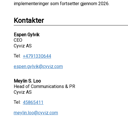
implementeringer som fortsetter gjennom 2026.
Kontakter
Espen Gylvik
CEO
Cyviz AS
Tel:
+4791330644
espen.gylvik@cyviz.com
Meylin S. Loo
Head of Communications & PR
Cyviz AS
Tel:
45865411
meylin.loo@cyviz.com