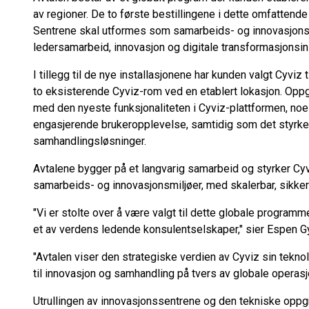
av regioner. De to første bestillingene i dette omfattende
Sentrene skal utformes som samarbeids- og innovasjonsmil
ledersamarbeid, innovasjon og digitale transformasjonsinit
I tillegg til de nye installasjonene har kunden valgt Cyviz
to eksisterende Cyviz-rom ved en etablert lokasjon. Opp
med den nyeste funksjonaliteten i Cyviz-plattformen, noe 
engasjerende brukeropplevelse, samtidig som det styrke
samhandlingsløsninger.
Avtalene bygger på et langvarig samarbeid og styrker Cyv
samarbeids- og innovasjonsmiljøer, med skalerbar, sikker 
"Vi er stolte over å være valgt til dette globale program
et av verdens ledende konsulentselskaper," sier Espen Gy
"Avtalen viser den strategiske verdien av Cyviz sin tekno
til innovasjon og samhandling på tvers av globale operasj
Utrullingen av innovasjonssentrene og den tekniske oppg