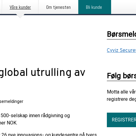
Våre kunder
Om tjenesten
Bli kunde
Børsmeld
Cyviz Secure
global utrulling av
Følg bør
Motta alle vå
registrere de
ssemeldinger
e 500-selskap innen rådgivning og
REGISTRE
oner NOK.
r 26 nye innovasjons- og kundesentre på tvers