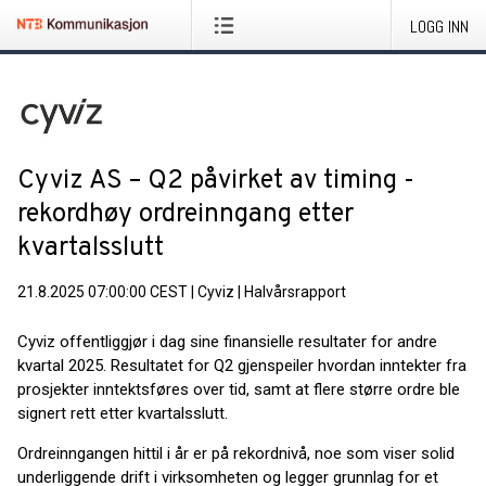
LOGG INN
Cyviz AS – Q2 påvirket av timing -
rekordhøy ordreinngang etter
kvartalsslutt
21.8.2025 07:00:00 CEST
|
Cyviz
|
Halvårsrapport
Cyviz offentliggjør i dag sine finansielle resultater for andre
kvartal 2025. Resultatet for Q2 gjenspeiler hvordan inntekter fra
prosjekter inntektsføres over tid, samt at flere større ordre ble
signert rett etter kvartalsslutt.
Ordreinngangen hittil i år er på rekordnivå, noe som viser solid
underliggende drift i virksomheten og legger grunnlag for et