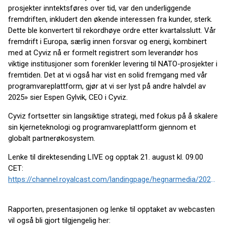
prosjekter inntektsføres over tid, var den underliggende
fremdriften, inkludert den økende interessen fra kunder, sterk.
Dette ble konvertert til rekordhøye ordre etter kvartalsslutt. Vår
fremdrift i Europa, særlig innen forsvar og energi, kombinert
med at Cyviz nå er formelt registrert som leverandør hos
viktige institusjoner som forenkler levering til NATO-prosjekter i
fremtiden. Det at vi også har vist en solid fremgang med vår
programvareplattform, gjør at vi ser lyst på andre halvdel av
2025» sier Espen Gylvik, CEO i Cyviz.
Cyviz fortsetter sin langsiktige strategi, med fokus på å skalere
sin kjerneteknologi og programvareplattform gjennom et
globalt partnerøkosystem.
Lenke til direktesending LIVE og opptak 21. august kl. 09.00
CET:
https://channel.royalcast.com/landingpage/hegnarmedia/20250821_3/
Rapporten, presentasjonen og lenke til opptaket av webcasten
vil også bli gjort tilgjengelig her: