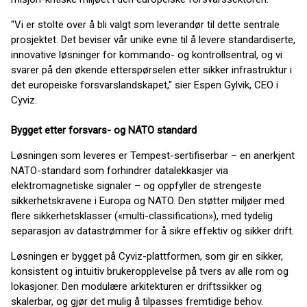
"Vi er stolte over å bli valgt som leverandør til dette sentrale
prosjektet. Det beviser vår unike evne til å levere standardiserte,
innovative løsninger for kommando- og kontrollsentral, og vi
svarer på den økende etterspørselen etter sikker infrastruktur i
det europeiske forsvarslandskapet," sier Espen Gylvik, CEO i
Cyviz.
Bygget etter forsvars- og NATO standard
Løsningen som leveres er Tempest-sertifiserbar – en anerkjent
NATO-standard som forhindrer datalekkasjer via
elektromagnetiske signaler – og oppfyller de strengeste
sikkerhetskravene i Europa og NATO. Den støtter miljøer med
flere sikkerhetsklasser («multi-classification»), med tydelig
separasjon av datastrømmer for å sikre effektiv og sikker drift.
Løsningen er bygget på Cyviz-plattformen, som gir en sikker,
konsistent og intuitiv brukeropplevelse på tvers av alle rom og
lokasjoner. Den modulære arkitekturen er driftssikker og
skalerbar, og gjør det mulig å tilpasses fremtidige behov.