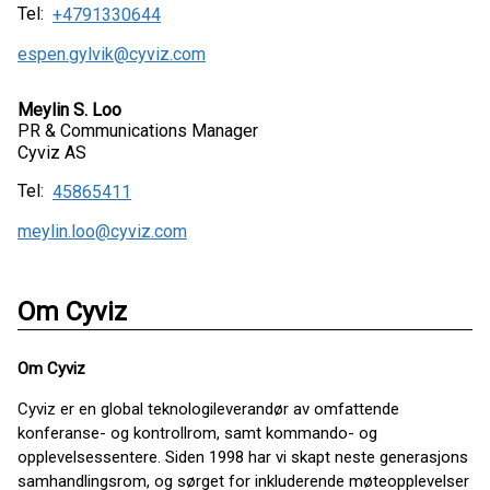
Tel:
+4791330644
espen.gylvik@cyviz.com
Meylin S. Loo
PR & Communications Manager
Cyviz AS
Tel:
45865411
meylin.loo@cyviz.com
Om Cyviz
Om Cyviz
Cyviz er en global teknologileverandør av omfattende
konferanse- og kontrollrom, samt kommando- og
opplevelsessentere. Siden 1998 har vi skapt neste generasjons
samhandlingsrom, og sørget for inkluderende møteopplevelser