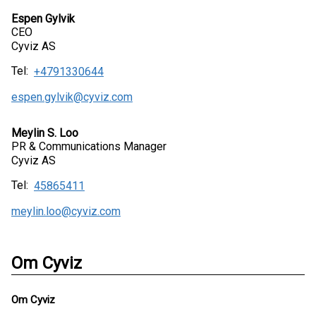
Espen Gylvik
CEO
Cyviz AS
Tel:
+4791330644
espen.gylvik@cyviz.com
Meylin S. Loo
PR & Communications Manager
Cyviz AS
Tel:
45865411
meylin.loo@cyviz.com
Om Cyviz
Om Cyviz