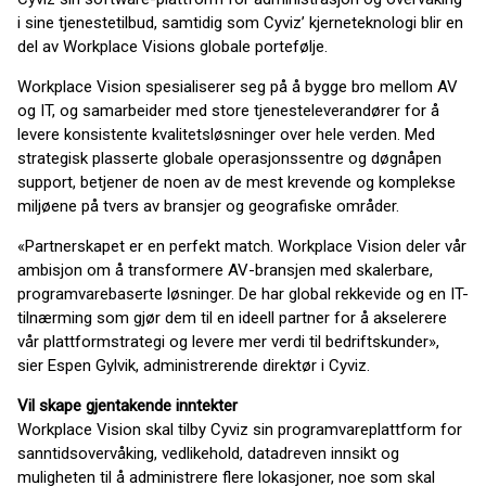
i sine tjenestetilbud, samtidig som Cyviz’ kjerneteknologi blir en
del av Workplace Visions globale portefølje.
Workplace Vision spesialiserer seg på å bygge bro mellom AV
og IT, og samarbeider med store tjenesteleverandører for å
levere konsistente kvalitetsløsninger over hele verden. Med
strategisk plasserte globale operasjonssentre og døgnåpen
support, betjener de noen av de mest krevende og komplekse
miljøene på tvers av bransjer og geografiske områder.
«Partnerskapet er en perfekt match. Workplace Vision deler vår
ambisjon om å transformere AV-bransjen med skalerbare,
programvarebaserte løsninger. De har global rekkevide og en IT-
tilnærming som gjør dem til en ideell partner for å akselerere
vår plattformstrategi og levere mer verdi til bedriftskunder»,
sier Espen Gylvik, administrerende direktør i Cyviz.
Vil skape gjentakende inntekter
Workplace Vision skal tilby Cyviz sin programvareplattform for
sanntidsovervåking, vedlikehold, datadreven innsikt og
muligheten til å administrere flere lokasjoner, noe som skal