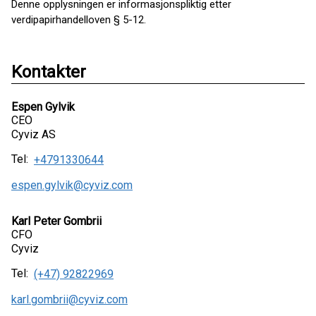
Denne opplysningen er informasjonspliktig etter
verdipapirhandelloven § 5-12.
Kontakter
Espen Gylvik
CEO
Cyviz AS
Tel:
+4791330644
espen.gylvik@cyviz.com
Karl Peter Gombrii
CFO
Cyviz
Tel:
(+47) 92822969
karl.gombrii@cyviz.com