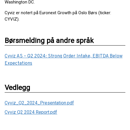
Washington DC.
Cyviz er notert på Euronext Growth på Oslo Børs (ticker:
CYVIZ).
Børsmelding på andre språk
Cyviz AS – Q2 2024: Strong Order Intake, EBITDA Below
Expectations
Vedlegg
Cyviz_Q2_2024_Presentation.pdf
Cyviz Q2 2024 Report.pdf