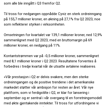
som alle ble inngått i Q3 fremfor Q2.
Til tross for nedgangen oppnådde Cyviz en sterk ordreinngang
på 155,7 millioner kroner, en økning på 27,1% fra Q2 2023, noe
som reflekterer styrken i virksomheten.
Omsetningen for kvartalet var 139,1 millioner kroner, ned 12,9%
sammenlignet med Q2 2023, med en bruttomargin på 69
millioner kroner, en nedgang på 11%.
Kontantstrømmen var på -0,5 millioner kroner, sammenlignet
med 8,1 millioner kroner i Q2 2023. Resultatene forventes å
forbedres i tredje kvartal når de utsatte avtalene realiseres.
«Vår prestasjon i Q2 er delvis svakere, men den sterke
ordreinngangen og de positive trendene i det amerikanske
markedet støtter vår ambisjon for resten av året. Vår nye
plattform, som vi ferdigstilte i Q2, er klar for lansering i
september og er sentral i vår overgang til en forretningsmodell
med økte gjentakende inntekter. Til tross for utfordringene vi