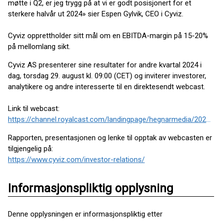
møtte i Q2, er jeg trygg på at vi er godt posisjonert for et
sterkere halvår ut 2024» sier Espen Gylvik, CEO i Cyviz.
Cyviz opprettholder sitt mål om en EBITDA-margin på 15-20%
på mellomlang sikt.
Cyviz AS presenterer sine resultater for andre kvartal 2024 i
dag, torsdag 29. august kl. 09:00 (CET) og inviterer investorer,
analytikere og andre interesserte til en direktesendt webcast.
Link til webcast:
https://channel.royalcast.com/landingpage/hegnarmedia/20240829_9/
Rapporten, presentasjonen og lenke til opptak av webcasten er
tilgjengelig på:
https://www.cyviz.com/investor-relations/
Informasjonspliktig opplysning
Denne opplysningen er informasjonspliktig etter