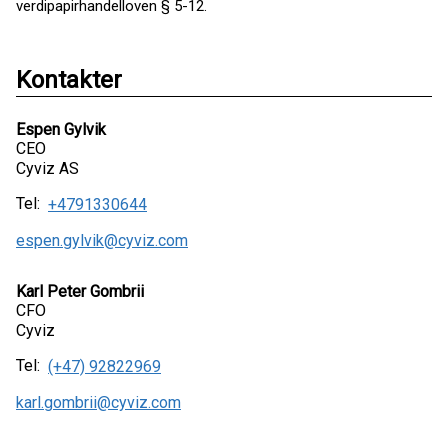
verdipapirhandelloven § 5-12.
Kontakter
Espen Gylvik
CEO
Cyviz AS
Tel:
+4791330644
espen.gylvik@cyviz.com
Karl Peter Gombrii
CFO
Cyviz
Tel:
(+47) 92822969
karl.gombrii@cyviz.com