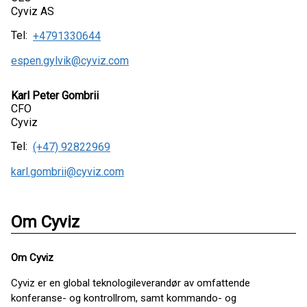
Cyviz AS
Tel:
+4791330644
espen.gylvik@cyviz.com
Karl Peter Gombrii
CFO
Cyviz
Tel:
(+47) 92822969
karl.gombrii@cyviz.com
Om Cyviz
Om Cyviz
Cyviz er en global teknologileverandør av omfattende
konferanse- og kontrollrom, samt kommando- og