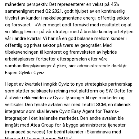
måneders perspektiv. Det representerer en vekst på 45%
sammenlignet med Q2 2021, godt hjulpet av en kontinuerlig
tilvekst av kunder i nøkkelsegmentene energi, offentlig sektor
og forsvaret. «Vi er meget godt fornøyd med resultatet og at
vi i tillegg leverer på vår strategi med å bredde kundeporteføljen
vår i andre kvartal. Vi har nå en god balanse mellom kunder i
offentlig og privat sektor på tvers av geografier. Med
tilbakevendingen til kontoret og fremveksten av hybride
arbeidsplasser fortsetter etterspørselen etter våre
samhandlingsløsninger å øke», sier administrerende direktør
Espen Gylvik i Cyviz.
I løpet av kvartalet inngikk Cyviz to nye strategiske partnerskap
som støtter selskapets retning mot plattform og SW. Dette for
å utvide rekkevidden av Cyviz-løsninger til nye markeder og
vertikaler. Den første avtalen var med Techlit SCM, en italiensk
integrator som skal levere Cyviz Easy Agent for Teams-
integrasjon i det italienske markedet. Den andre avtalen ble
inngått med Atea Group for å bygge administrerte tjenester
(managed services) for bedriftskunder i Skandinavia med
Microsoft Teams Rooms (MTRs).