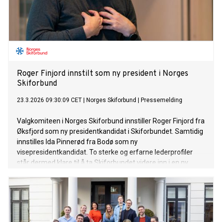
Roger Finjord innstilt som ny president i Norges
Skiforbund
23.3.2026 09:30:09 CET
|
Norges Skiforbund
|
Pressemelding
Valgkomiteen i Norges Skiforbund innstiller Roger Finjord fra
Øksfjord som ny presidentkandidat i Skiforbundet. Samtidig
innstilles Ida Pinnerød fra Bodø som ny
visepresidentkandidat. To sterke og erfarne lederprofiler
står dermed klare til å ta Skiforbundet videre inn i en ny
periode.