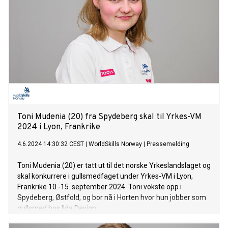
Toni Mudenia (20) fra Spydeberg skal til Yrkes-VM
2024 i Lyon, Frankrike
4.6.2024 14:30:32 CEST
|
WorldSkills Norway
|
Pressemelding
Toni Mudenia (20) er tatt ut til det norske Yrkeslandslaget og
skal konkurrere i gullsmedfaget under Yrkes-VM i Lyon,
Frankrike 10.-15. september 2024. Toni vokste opp i
Spydeberg, Østfold, og bor nå i Horten hvor hun jobber som
gullsmed hos Ilda Design.