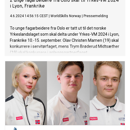
2 unge fagarbeidere fra Oslo skal til Yrkes-VM 2024
i Lyon, Frankrike
4.6.2024 14:56:15 CEST
|
WorldSkills Norway
|
Pressemelding
To unge fagarbeidere fra Oslo er tatt ut til det norske
Yrkeslandslaget som skal delta under Yrkes-VM 2024 i Lyon,
Frankrike 10.-15. september. Olav Christen Mamen (19) skal
konkurrere i servitørfaget, mens Trym Brøderud Midtsæther
(19) skal konkurrere i anleggsgartnerfaget.