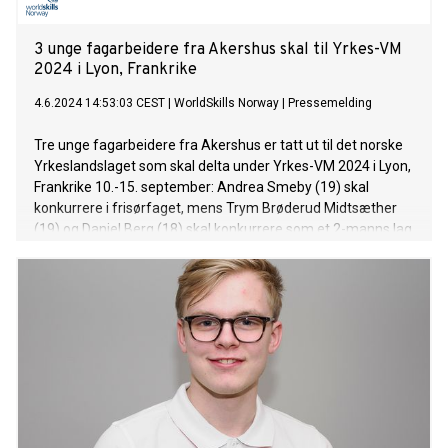
3 unge fagarbeidere fra Akershus skal til Yrkes-VM
2024 i Lyon, Frankrike
4.6.2024 14:53:03 CEST
|
WorldSkills Norway
|
Pressemelding
Tre unge fagarbeidere fra Akershus er tatt ut til det norske
Yrkeslandslaget som skal delta under Yrkes-VM 2024 i Lyon,
Frankrike 10.-15. september: Andrea Smeby (19) skal
konkurrere i frisørfaget, mens Trym Brøderud Midtsæther
(19) og Daniel Berg (18) skal konkurrere som et 2-manns lag
i anleggsgartnerfaget.