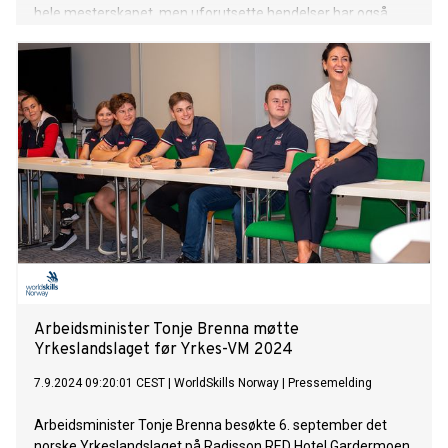
hele mesterskapet, men uforutsette hendelser har også
påvirket laget.
Arbeidsminister Tonje Brenna møtte
Yrkeslandslaget før Yrkes-VM 2024
7.9.2024 09:20:01 CEST
|
WorldSkills Norway
|
Pressemelding
Arbeidsminister Tonje Brenna besøkte 6. september det
norske Yrkeslandslaget på Radisson RED Hotel Gardermoen.