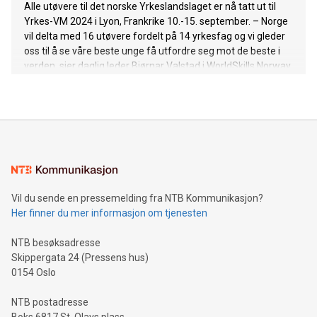
Alle utøvere til det norske Yrkeslandslaget er nå tatt ut til
Yrkes-VM 2024 i Lyon, Frankrike 10.-15. september. – Norge
vil delta med 16 utøvere fordelt på 14 yrkesfag og vi gleder
oss til å se våre beste unge få utfordre seg mot de beste i
verden, sier daglig leder Bjørnar Valstad i WorldSkills Norway.
Vil du sende en pressemelding fra NTB Kommunikasjon?
Her finner du mer informasjon om tjenesten
NTB besøksadresse
Skippergata 24 (Pressens hus)
0154 Oslo
NTB postadresse