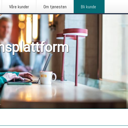
Våre kunder
Om tjenesten
Bli kunde
nsplattform