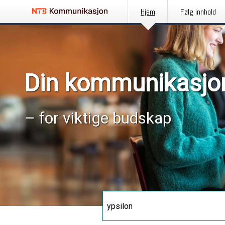
Hjem
Følg innhold
Din kommunikasjo
– for viktige budskap