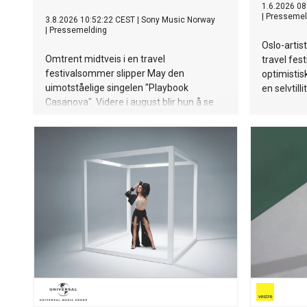
1.6.2026 08
|
Pressemel
3.8.2026 10:52:22 CEST
|
Sony Music Norway
|
Pressemelding
Oslo-artis
Omtrent midtveis i en travel
travel fes
festivalsommer slipper May den
optimistis
uimotståelige singelen "Playbook
en selvtill
Casanova". Videre i august blir hun å se
på Øyafestivalen i Oslo (14),
Bakgårdsfestivalen i Harstad (15), Ypsilon
i Drammen (22) og Rakettnatt i Tromsø
(28). Og 5. september avslutter hun
festivalsesongen med Spirefest i
Ålesund.