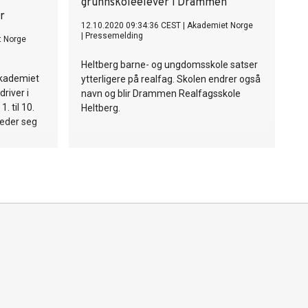
grunnskoleelever i Drammen
r
12.10.2020 09:34:36 CEST
|
Akademiet Norge
|
Pressemelding
 Norge
Heltberg barne- og ungdomsskole satser
Akademiet
ytterligere på realfag. Skolen endrer også
river i
navn og blir Drammen Realfagsskole
. til 10.
Heltberg.
leder seg