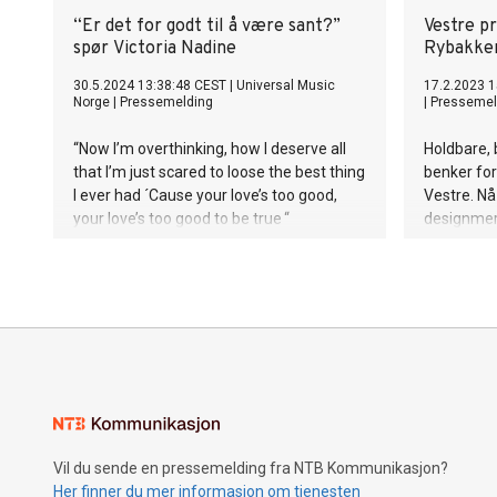
“Er det for godt til å være sant?”
Vestre p
spør Victoria Nadine
Rybakken
30.5.2024 13:38:48 CEST
|
Universal Music
17.2.2023 1
Norge
|
Pressemelding
|
Pressemel
“Now I’m overthinking, how I deserve all
Holdbare,
that I’m just scared to loose the best thing
benker for
I ever had ´Cause your love’s too good,
Vestre. Nå
your love’s too good to be true “
designmerk
Ypsilon-be
Rybakken.
Vil du sende en pressemelding fra NTB Kommunikasjon?
Her finner du mer informasjon om tjenesten