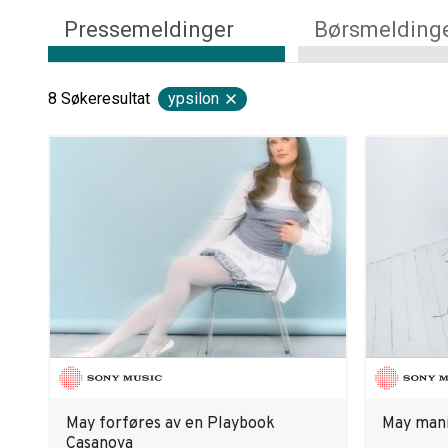
Pressemeldinger
Børsmelding
8
Søkeresultat
ypsilon
May forføres av en Playbook
May mani
Casanova