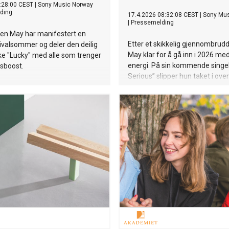
:28:00 CEST
|
Sony Music Norway
ding
17.4.2026 08:32:08 CEST
|
Sony Mus
|
Pressemelding
ten May har manifestert en
Etter et skikkelig gjennombrudd
tivalsommer og deler den deilig
May klar for å gå inn i 2026 me
ke "Lucky" med alle som trenger
energi. På sin kommende singel
itsboost.
Serious” slipper hun taket i ov
og går for noe friere, lettere o
lekent enn vi har hørt fra henne 