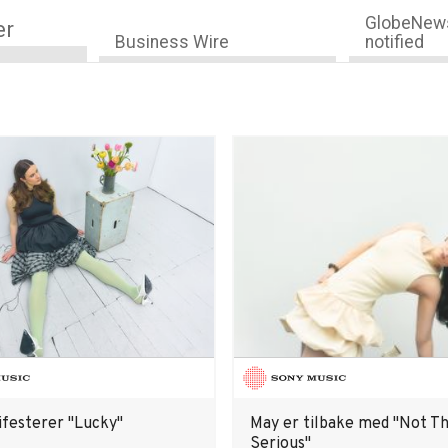
GlobeNews
er
Business Wire
notified
festerer "Lucky"
May er tilbake med "Not T
Serious"