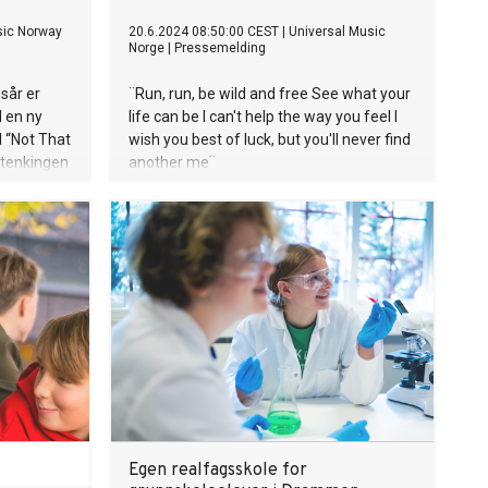
ic Norway
20.6.2024 08:50:00 CEST
|
Universal Music
Norge
|
Pressemelding
sår er
¨Run, run, be wild and free See what your
d en ny
life can be I can't help the way you feel I
 “Not That
wish you best of luck, but you'll never find
ertenkingen
another me¨
g mer
før.
Egen realfagsskole for