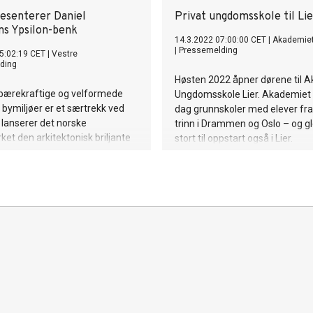
resenterer Daniel
Privat ungdomsskole til Lie
s Ypsilon-benk
14.3.2022 07:00:00 CET
|
Akademiet
|
Pressemelding
5:02:19 CET
|
Vestre
ding
Høsten 2022 åpner dørene til 
 bærekraftige og velformede
Ungdomsskole Lier. Akademiet d
 bymiljøer er et særtrekk ved
dag grunnskoler med elever fra 1
 lanserer det norske
trinn i Drammen og Oslo – og g
et den arkitektonisk briljante
stort til oppstart også i Lier.
nken, tegnet av Daniel