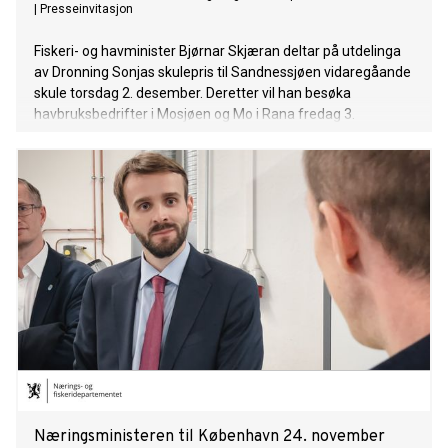
|
Presseinvitasjon
Fiskeri- og havminister Bjørnar Skjæran deltar på utdelinga
av Dronning Sonjas skulepris til Sandnessjøen vidaregåande
skule torsdag 2. desember. Deretter vil han besøka
havbruksbedrifter i Mosjøen og Mo i Rana fredag 3.
desember.
Næringsministeren til København 24. november