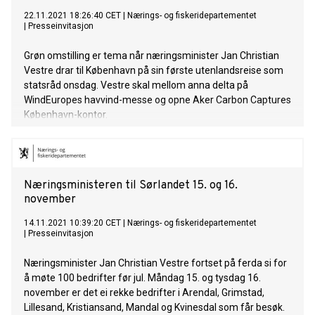
22.11.2021 18:26:40 CET
|
Nærings- og fiskeridepartementet
|
Presseinvitasjon
Grøn omstilling er tema når næringsminister Jan Christian
Vestre drar til København på sin første utenlandsreise som
statsråd onsdag. Vestre skal mellom anna delta på
WindEuropes havvind-messe og opne Aker Carbon Captures
København-kontor.
Næringsministeren til Sørlandet 15. og 16.
november
14.11.2021 10:39:20 CET
|
Nærings- og fiskeridepartementet
|
Presseinvitasjon
Næringsminister Jan Christian Vestre fortset på ferda si for
å møte 100 bedrifter før jul. Måndag 15. og tysdag 16.
november er det ei rekke bedrifter i Arendal, Grimstad,
Lillesand, Kristiansand, Mandal og Kvinesdal som får besøk.