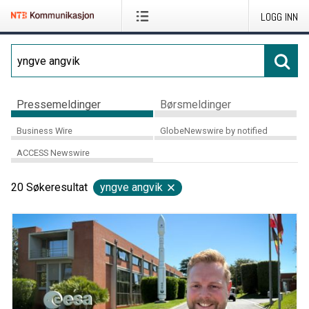
LOGG INN
Pressemeldinger
Børsmeldinger
Business Wire
GlobeNewswire by notified
ACCESS Newswire
20
Søkeresultat
yngve angvik