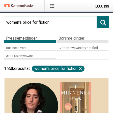
LOGG INN
Pressemeldinger
Børsmeldinger
Business Wire
GlobeNewswire by notified
ACCESS Newswire
1
Søkeresultat
women's price for fiction