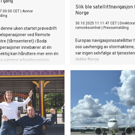
 i gang
Slik ble satellittnavigasjon 
7:00:00 CET
|
Avinor
Norge
ding
30.10.2025 11:11:47 CET
|
Direktora
romvirksomhet
|
Pressemelding
 denne uken startet prøvedrift
peloperasjoner ved Remote
Europas navigasjonssatellitter h
re (tårnsenteret) i Bodø.
oss uavhengig av stormaktene
perasjoner innebærer at én
var ingen selvfølge at tjenesten
mektig kan håndtere mer enn én
dekke Norge.
fra samme arbeidsposisjon.
r utviklet for å sikre trygg,
effektiv tjenesteutøvelse. Dette
il bedre benyttelse av ressursene
usthet.