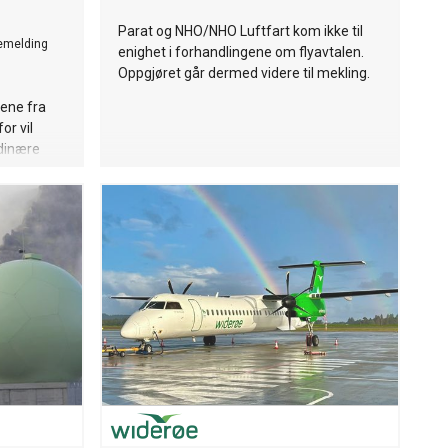
Parat og NHO/NHO Luftfart kom ikke til
emelding
enighet i forhandlingene om flyavtalen.
Oppgjøret går dermed videre til mekling.
tene fra
or vil
rdinære
2027 settes
til Bodø.