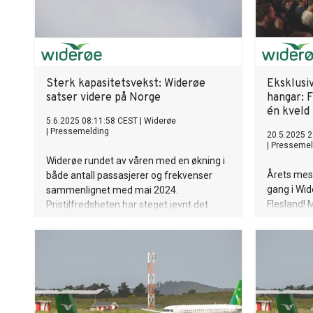
Sterk kapasitetsvekst: Widerøe
Eksklusi
satser videre på Norge
hangar: 
én kveld
5.6.2025 08:11:58 CEST
|
Widerøe
|
Pressemelding
20.5.2025 2
|
Pressemel
Widerøe rundet av våren med en økning i
Årets mest
både antall passasjerer og frekvenser
gang i Wid
sammenlignet med mai 2024.
Flesland! 
Pristilfredsheten har steget jevnt det
– sammen 
siste året etter innføringen av halvert
førpremie
makspris på anbudsnettet. Flyselskapet
den aller 
øker kapasiteten ytterligere og legger til
Og det hele
rette for tidenes Norgesferie med et
luftfartsm
historisk rutetilbud.
jetfuel bl
et enormt 