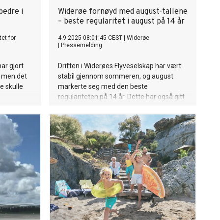
bedre i
Widerøe fornøyd med august-tallene
– beste regularitet i august på 14 år
tet for
4.9.2025 08:01:45 CEST
|
Widerøe
|
Pressemelding
ar gjort
Driften i Widerøes Flyveselskap har vært
, men det
stabil gjennom sommeren, og august
e skulle
markerte seg med den beste
regulariteten på 14 år. Dette har også gitt
positivt utslag på inntektene. Kapasiteten
var noe lavere enn i august 2024, men
kabinfaktoren økte.