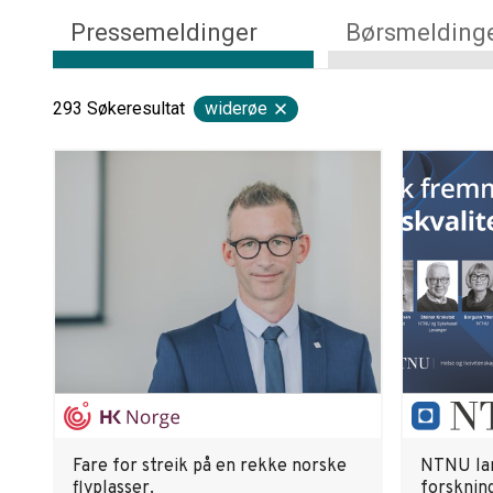
Pressemeldinger
Børsmelding
293
Søkeresultat
widerøe
Fare for streik på en rekke norske
NTNU lan
flyplasser.
forsknin