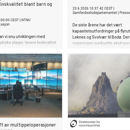
livskvalitet blant barn og
23.6.2026 10:37:42 CEST
|
Samferdselsdepartementet
|
Press
:00:00 CEST
|
NTNU
tasjon
De siste årene har det vært
kapasitetsutfordringer på flyru
n vi snu utviklingen med
Leknes og Svolvær til Bodø. Derf
kiske plager, lavere livskvalitet
regjeringen iverksette ekstrao
fysisk aktivitet blant barn og
tiltak, og fra og med 1. januar 
er Arendalsuka lanserer NTNU
en ekstra rundtur inn på rutene 
ort med tre forskningsbaserte
itikere og andre
gstakere om hvordan vi kan
 helse og livskvalitet hos barn
ft av multippeloperasjoner