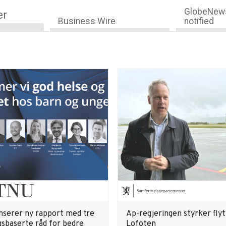
GlobeNews
er
Business Wire
notified
serer ny rapport med tre
Ap-regjeringen styrker flyt
gsbaserte råd for bedre
Lofoten