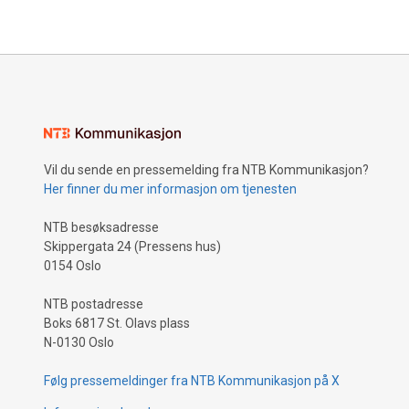
alene har fortsatt ikke fått fotfeste blant
alene har f
nordmenn – i hvert fall ikke foreløpig.
nordmenn – 
Vil du sende en pressemelding fra NTB Kommunikasjon?
Her finner du mer informasjon om tjenesten
NTB besøksadresse
Skippergata 24 (Pressens hus)
0154 Oslo
NTB postadresse
Boks 6817 St. Olavs plass
N-0130 Oslo
Følg pressemeldinger fra NTB Kommunikasjon på X