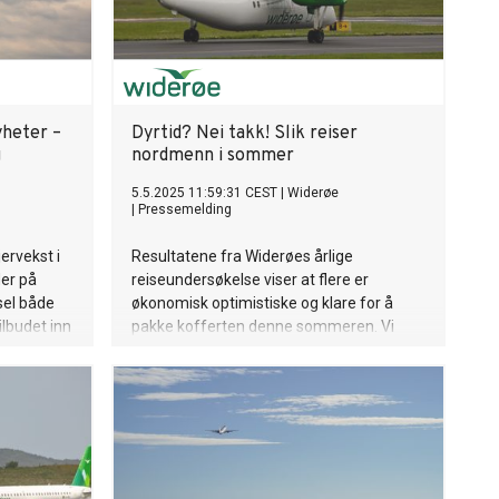
yheter –
Dyrtid? Nei takk! Slik reiser
g
nordmenn i sommer
5.5.2025 11:59:31 CEST
|
Widerøe
|
Pressemelding
ervekst i
Resultatene fra Widerøes årlige
der på
reiseundersøkelse viser at flere er
sel både
økonomisk optimistiske og klare for å
ilbudet inn
pakke kofferten denne sommeren. Vi
ser
reiser sørover, og over halvparten av oss
i en del
har planer om å feriere i utlandet. Til tross
gian
for ferieplaner har tre av fire nordmenn
tadig
ennå ikke bestilt årets sommerferie. Den
gian gir
internasjonale trenden med å feriere
undene.
alene har fortsatt ikke fått fotfeste blant
nordmenn – i hvert fall ikke foreløpig.