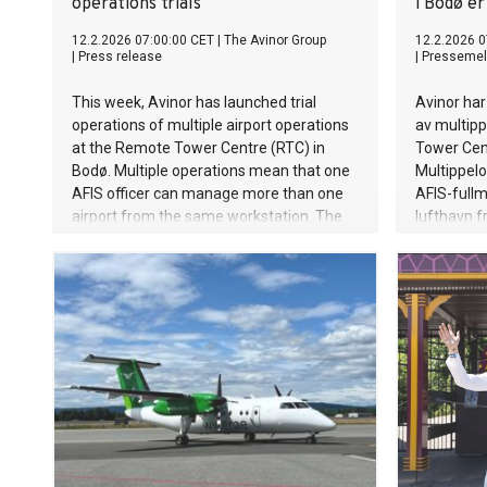
operations trials
i Bodø er
12.2.2026 07:00:00 CET
|
The Avinor Group
12.2.2026 0
|
Press release
|
Pressemel
This week, Avinor has launched trial
Avinor har
operations of multiple airport operations
av multip
at the Remote Tower Centre (RTC) in
Tower Cent
Bodø. Multiple operations mean that one
Multippelo
AFIS officer can manage more than one
AFIS-full
airport from the same workstation. The
lufthavn 
solution has been developed to ensure
Løsningen e
safe, stable, and efficient service delivery.
stabil og 
This will lead to better use of resources
vil føre t
and increased robustness.
og økt rob