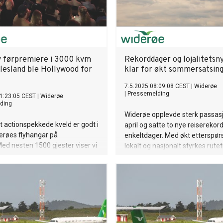
v førpremiere i 3000 kvm
Rekorddager og lojalitetsn
Flesland ble Hollywood for
klar for økt sommersatsin
7.5.2025 08:09:08 CEST
|
Widerøe
|
Pressemelding
1:23:05 CEST
|
Widerøe
ding
Widerøe opplevde sterk passasj
 actionspekkede kveld er godt i
april og satte to nye reiserekor
erøes flyhangar på
enkeltdager. Med økt etterspør
Med nesten 1500 gjester viser vi
lokalt og nasjonalt styrkes rutet
med Bergen Kino – Norges
mot sommeren. Samtidig opply
re på det som ryktes å være
selskapet at de har som mål å bl
siste Mission: Impossible-filmen.
av lojalitetsprogrammet Norwe
 skjer i et autentisk
Reward i løpet av høsten. Det s
iljø, hvor lukten av popcorn og
tettere samarbeidet med Norwe
andes idet Tom Cruise farer over
sømløse reiseopplevelser for k
lerret foran hangardøren.