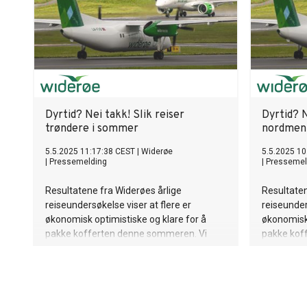
Dyrtid? Nei takk! Slik reiser
Dyrtid? N
trøndere i sommer
nordmen
5.5.2025 11:17:38 CEST
|
Widerøe
5.5.2025 10
|
Pressemelding
|
Pressemel
Resultatene fra Widerøes årlige
Resultaten
reiseundersøkelse viser at flere er
reiseunder
økonomisk optimistiske og klare for å
økonomisk 
pakke kofferten denne sommeren. Vi
pakke kof
reiser sørover, og over halvparten av oss
reiser sør
har planer om å feriere i utlandet. Til tross
har planer 
for ferieplaner har tre av fire nordmenn
for feriep
ennå ikke bestilt årets sommerferie. Den
ennå ikke 
internasjonale trenden med å feriere
internasjo