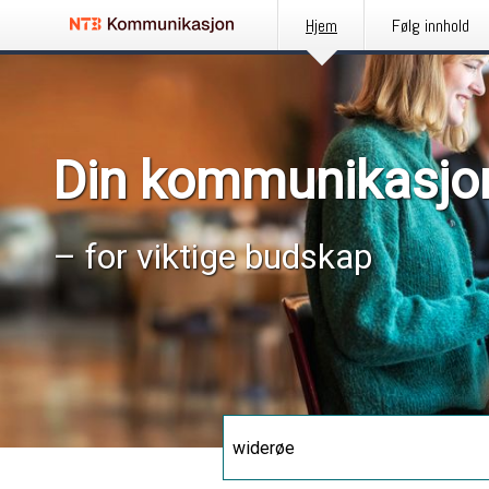
Hjem
Følg innhold
Din kommunikasjo
– for viktige budskap