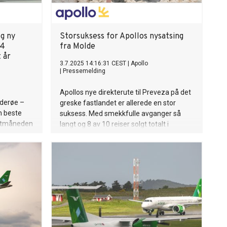
og ny
Storsuksess for Apollos nysatsing
 4
fra Molde
 år
3.7.2025 14:16:31 CEST
|
Apollo
|
Pressemelding
Apollos nye direkterute til Preveza på det
iderøe –
greske fastlandet er allerede en stor
n beste
suksess. Med smekkfulle avganger så
eltmåneden
langt og 8 av 10 reiser solgt totalt i
r første
sommer, melder reisearrangøren nå at de
illioner
gjentar suksessen i 2026.
12 måneder.
r til Norge
erøe setter
er denne
tsatt