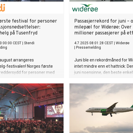
ørste festival for personer
Passasjerrekord for juni – 
sjonsnedsettelser:
milepæl for Widerøe: Over
elg på Tusenfryd
millioner passasjerer på ett
0:00:00 CEST
|
Stendi
4.7.2025 08:01:28 CEST
|
Widerøe
ding
|
Pressemelding
 august arrangeres
Juni ble en rekordmåned for W
g-festivalen! Norges første
intet mindre enn et hattrick: De
kreddersydd for personer med
juni noensinne, den beste enk
edsettelser. To dager fylt med
i selskapets historie, og for alle
 is, konkurranser, kjendiser og
gang har Widerøe passert fire m
r. Midt i hjertet av Norges
reisende i løpet av rullerende 
rnøyelsespark, Tusenfryd. Og
Internasjonale turister strømme
v alt? Festivalen er helt gratis
for såkalte coolcations, og Wid
terte deltakerne.
samtidig nye kapasitetsrekord
sommeren. Men, det finnes for
ledige seter.