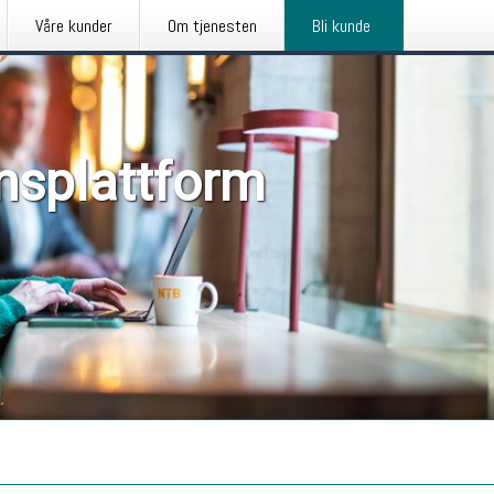
Våre kunder
Om tjenesten
Bli kunde
nsplattform