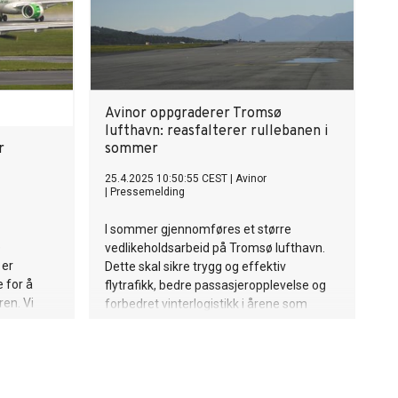
Avinor oppgraderer Tromsø
lufthavn: reasfalterer rullebanen i
r
sommer
25.4.2025 10:50:55 CEST
|
Avinor
|
Pressemelding
I sommer gjennomføres et større
e
vedlikeholdsarbeid på Tromsø lufthavn.
 er
Dette skal sikre trygg og effektiv
 for å
flytrafikk, bedre passasjeropplevelse og
en. Vi
forbedret vinterlogistikk i årene som
en av oss
kommer. Arbeidet innebærer blant annet
t. Til tross
reasfaltering av rullebanen, og vil om
 nordmenn
natten føre til redusert bruk av banen i
ferie. Den
perioden 15. mai til 4. september.
eriere