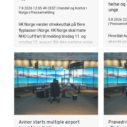
helse og 
7.8.2026 12:05:49 CEST
|
Handel og Kontor i
unge
Norge
|
Pressemelding
5.8.2026 22
|
Presseinvi
HK Norge varsler streikeuttak på flere
flyplasser i Norge. HK Norge skal møte
Hvordan ka
NHO Luftfart til mekling tirsdag 11. og
økende psy
onsdag 12. august. Blir ikke partene enige,
og mindre 
blir det streik fra torsdag 13. august.
unge? Und
en ny rapp
råd til pol
beslutnin
fremme god
og unge.
Avinor starts multiple airport
Prøvedri