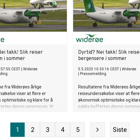
ei takk! Slik reiser
Dyrtid? Nei takk! Slik reise
n i sommer
bergensere i sommer
:57:55 CEST
|
Widerøe
5.5.2025 10:33:16 CEST
|
Widerøe
ding
|
Pressemelding
e fra Widerøes årlige
Resultatene fra Widerøes årlig
søkelse viser at flere er
reiseundersøkelse viser at flere
optimistiske og klare for å
økonomisk optimistiske og klare
ferten denne sommeren. Vi
pakke kofferten denne sommer
over, og over halvparten av oss
reiser sørover, og over halvpart
om å feriere i utlandet. Til tross
har planer om å feriere i utlande
laner har tre av fire nordmenn
for ferieplaner har tre av fire
1
2
3
4
5
Siste
bestilt årets sommerferie. Den
ennå ikke bestilt årets sommer
nale trenden med å feriere
internasjonale trenden med å f