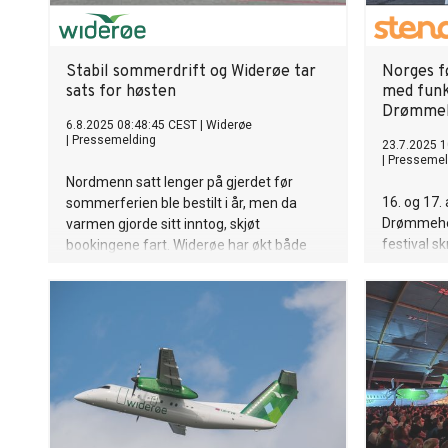
Stabil sommerdrift og Widerøe tar
Norges f
sats for høsten
med funk
Drømmeh
6.8.2025 08:48:45 CEST
|
Widerøe
|
Pressemelding
23.7.2025 1
|
Pressemel
Nordmenn satt lenger på gjerdet før
16. og 17.
sommerferien ble bestilt i år, men da
Drømmehel
varmen gjorde sitt inntog, skjøt
festival s
bookingene fart. Widerøe har økt både
funksjonsn
fokus og kapasitet på innenlands
konserter,
flyvninger i sommer, og det er stor
opplevelse
tilfredshet med meget god regularitet i
største fo
juli på selskapets regionale ruter.
det beste a
for de invi