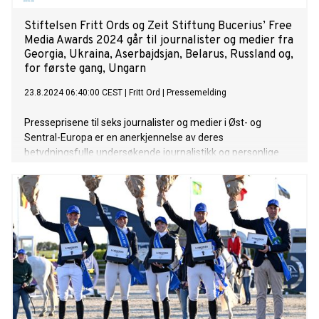
Stiftelsen Fritt Ords og Zeit Stiftung Bucerius’ Free
Media Awards 2024 går til journalister og medier fra
Georgia, Ukraina, Aserbajdsjan, Belarus, Russland og,
for første gang, Ungarn
23.8.2024 06:40:00 CEST
|
Fritt Ord
|
Pressemelding
Presseprisene til seks journalister og medier i Øst- og
Sentral-Europa er en anerkjennelse av deres
betydningsfulle undersøkende journalistikk og personlige
mot i en svært urolig tid i hele regionen. Flere av årets
prisvinnere er fengslet på grunn av sitt journalistiske virke.