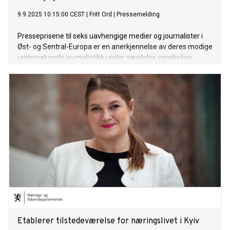
9.9.2025 10:15:00 CEST
|
Fritt Ord
|
Pressemelding
Presseprisene til seks uavhengige medier og journalister i
Øst- og Sentral-Europa er en anerkjennelse av deres modige
undersøkende journalistikk under særdeles vanskelige
omstendigheter. De autoritære myndighetene i regionen
øker i omfang, og to av årets prisvinnere har nylig blitt dømt
til flere år i fengsel på grunn av sitt journalistiske arbeid.
Flere av årets prisvinnere har laget ekstraordinære
dokumentarfilmer i kort og langt format som har nådd et
stort publikum.
Etablerer tilstedeværelse for næringslivet i Kyiv