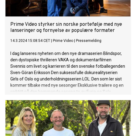
Prime Video styrker sin norske portefølje med nye
lanseringer og fornyelse av populære formater
14.3.2024 15:08:54 CET
|
Prime Video
|
Pressemelding
I dag lanseres nyheten om den nye dramaserien Blindspor,
den dystopiske thrilleren VAKA og dokumentarfilmen
Svennis om livet og karrieren til den svenske fotballegenden
Sven-Göran Eriksson Den suksessfulle dokurealityserien
Girls of Oslo og underholdningsserien LOL: Den som ler sist
kommer tilbake med nye sesonger Eksklusive trailere og en
sniktitt på den kommende sesong to av Furia og Solo
avsløres