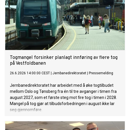
Togmangel forsinker planlagt innføring av flere tog
på Vestfoldbanen
26.6.2026 14:00:00 CEST
|
Jernbanedirektoratet
|
Pressemelding
Jernbanedirektoratet har arbeidet med å øke togtilbudet
mellom Oslo og Tønsberg fra én til tre avganger i timen fra
august 2027, som et første steg mot fire tog i timen i 2028.
Mangel på tog gjør at tilbudsforbedringen i august ikke lar
seg gjennomføre.