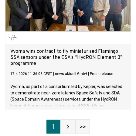
Vyoma wins contract to fly miniaturised Flamingo
SSA sensors under the ESA’s “HydRON Element 3”
programme
17.4.2026 11:36:08 CEST
|
news aktuell GmbH
|
Press release
Vyoma, as part of a consortium led by Kepler, was selected
to demonstrate near-zero latency Space Safety and SDA
(Space Domain Awareness) services under the HydRON
Element 3 programme The compact SSA- (Space
Situational Awareness) hosted payloads complement the
existing sensing capabilities of Vyoma’s Flamingo satellites
Observational data is downloaded and processed with near-
1
>>
zero latency and used for tip and cueing