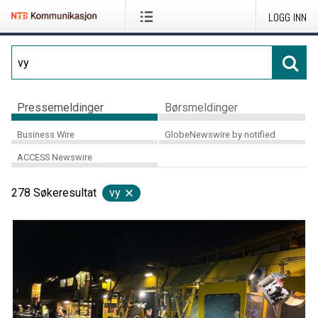
LOGG INN
Pressemeldinger
Børsmeldinger
Business Wire
GlobeNewswire by notified
ACCESS Newswire
278
Søkeresultat
vy