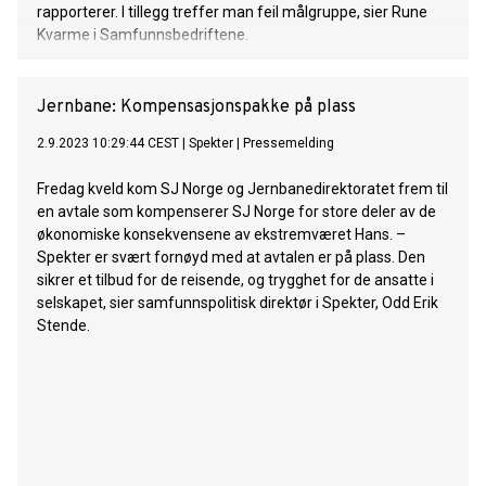
rapporterer. I tillegg treffer man feil målgruppe, sier Rune
Kvarme i Samfunnsbedriftene.
Jernbane: Kompensasjonspakke på plass
2.9.2023 10:29:44 CEST
|
Spekter
|
Pressemelding
Fredag kveld kom SJ Norge og Jernbanedirektoratet frem til
en avtale som kompenserer SJ Norge for store deler av de
økonomiske konsekvensene av ekstremværet Hans. –
Spekter er svært fornøyd med at avtalen er på plass. Den
sikrer et tilbud for de reisende, og trygghet for de ansatte i
selskapet, sier samfunnspolitisk direktør i Spekter, Odd Erik
Stende.