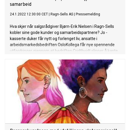
samarbeid
24.1.2022 12:30:00 CET
|
Ragn‐Sells AS
|
Pressemelding
Hva skjer når salgsrådgiver Bjørn-Erik Nielsen i Ragn-Sells
kobler sine gode kunder og samarbeidspartnere? Jo -
kasserte duker får nytt og forlenget liv, ansatte i
arbeidsmarkedsbedriften OsloKollega får nye spennende
utfordringer gjennom at bedriften Cridthvidt slipper å kaste
utrangerte tekstiler i restavfallet. Sammen sørger de tre
bedriftene for at det som skulle blitt avfall blir til noe nytt.