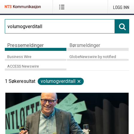
LOGG INN
Pressemeldinger
Børsmeldinger
Business Wire
GlobeNewswire by notified
ACCESS Newswire
1
Søkeresultat
volumogverditall